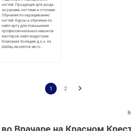
ногтей. Продукция для ухода
за руками, ногтями и стопами.
Обучение по наращиванию
ногтей. Курсы и обучение по
нейл-арту для повышения
профессиональных навыков
мастеров нейл-индустрии.
Компания Холидей д.о.о. из
Шабац является авто...
1
2
В
во Врачаре на Красном Крест