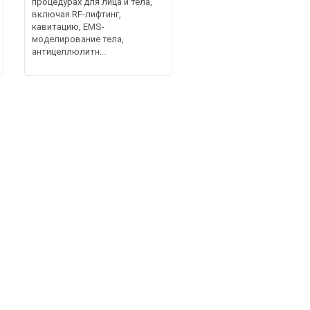
процедурах для лица и тела,
включая RF-лифтинг,
кавитацию, EMS-
моделирование тела,
антицеллюлитн...