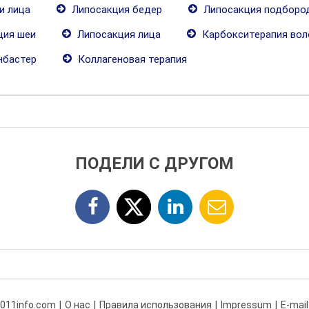
и лица
Липосакция бедер
Липосакция подборо
ция шеи
Липосакция лица
Карбокситерапия вол
нбастер
Коллагеновая терапия
ПОДЕЛИ С ДРУГОМ
 011info.com
О нас
Правила использования
Impressum
E-mail