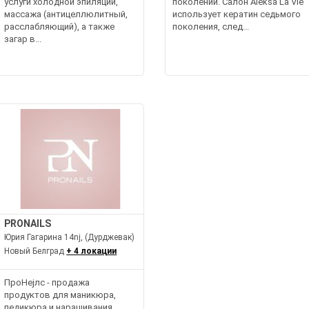
услуги холодной эпиляции,
поколений. Салон Aleksa La Vie
массажа (антицеллюлитный,
использует кератин седьмого
расслабляющий), а также
поколения, след...
загар в...
PRONAILS
Юрия Гагарина 14nj, (Дурджевак)
Новый Белград
+ 4 локации
ПроНејлс - продажа
продуктов для маникюра,
педикюра и наращивания