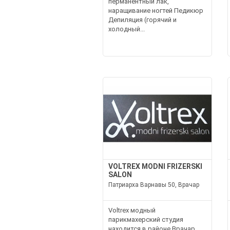
перманентный лак,
наращивание ногтей Педикюр
Депиляция (горячий и
холодный...
VOLTREX MODNI FRIZERSKI
SALON
Патриарха Варнавы 50, Врачар
Voltrex модный
парикмахерский студия
находится в районе Врачар,