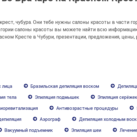
рест, чубура. Они тебе нужны салоны красоты в части гор
атегории салоны красоты вы можете найти всю информацию
асном Кресте в Чубури, презентации, предложения, цены
 лица
Бразильская депиляция воском
Депиляци
ия тела
Эпиляция подмышек
Эпиляция серёже
иоревитализация
Антивозрастные процедуры
депиляция
Аэрограф
Депиляция холодным вос
Вакуумный подъемник
Эпиляция шеи
Лечение