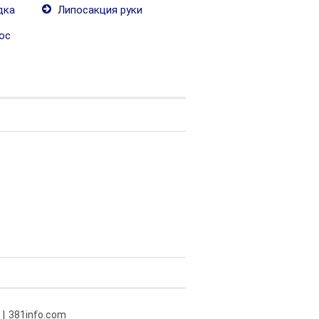
дка
Липосакция руки
ос
381info.com