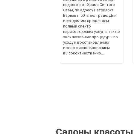
недалеко от Храма Святого
Савы, по адресу Патриарха
Варнавы 50, в Белграде. Для
всех дам мы предлагаем
полный спектр
парикмахерских услуг, а также
эксклюзивные процедуры по
уходу и восстановлению
волос с использованием
высококачественно...
Салоны красоты 