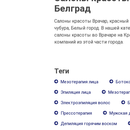
Белград
Салоны красоты Врачар, красный к
чубура, Белый город. В нашей к
салоны красоты во Врачаре на Кр
компаний из этой части города.
Теги
Мезотерапия лица
Ботокс
Эпиляция лица
Мезотерап
Электроэпиляция волос
Б
Прессотерапия
Мужская 
Депиляция горячим воском