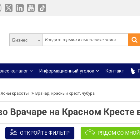
Бизнес
знес каталог
Информационный уголок
Контакт
Р
алоны красоты
Врачар, красный крест, чубура
о Врачаре на Красном Кресте 
ОТКРОЙТЕ ФИЛЬТР
РЯДОМ СО МНОЙ