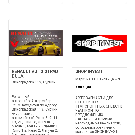
RENAULT AUTO OTPAD
SHOP INVEST
DUJA
Маричка 1а, Раковица
+ 1
Виноградска 113, Сурчин
локации
Реношный
АВТОЗАПЧАСТИ ДЛЯ
авторазборАвторазбор
ВСЕХ ТИПОВ
Рено находится по адресу
ТРАНСПОРТНЫХ СРЕДСТВ
Виноградская 113, Сурчин.
ЧЕМПИОН ПО
Б/у детали для
ПРЕДЛОЖЕНИЮ
автомобилей Рено: 5, 9, 11,
ЗАПЧАСТЕЙ Помимо
19, 21, Твинго, Лагуна 1,
необходимой вежливости,
Меган 1, Меган 2, Сценик 1,
сотрудники розничных
Клио 1-2, Клио 2, Лагуна 2.
магазинов SHOP INVEST
Мы также занимаемся