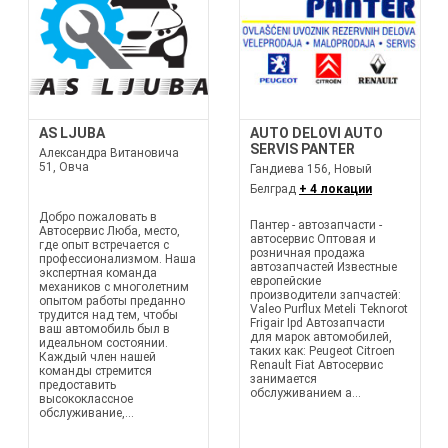
AS LJUBA
AUTO DELOVI AUTO
SERVIS PANTER
Александра Витановича
51, Овча
Гандиева 156, Новый
Белград
+ 4 локации
Добро пожаловать в
Пантер - автозапчасти -
Автосервис Люба, место,
автосервис Оптовая и
где опыт встречается с
розничная продажа
профессионализмом. Наша
автозапчастей Известные
экспертная команда
европейские
механиков с многолетним
производители запчастей:
опытом работы преданно
Valeo Purflux Meteli Teknorot
трудится над тем, чтобы
Frigair Ipd Автозапчасти
ваш автомобиль был в
для марок автомобилей,
идеальном состоянии.
таких как: Peugeot Citroen
Каждый член нашей
Renault Fiat Автосервис
команды стремится
занимается
предоставить
обслуживанием а...
высококлассное
обслуживание,...