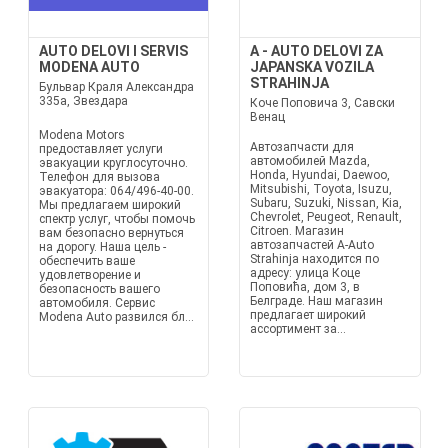
AUTO DELOVI I SERVIS
A - AUTO DELOVI ZA
MODENA AUTO
JAPANSKA VOZILA
STRAHINJA
Бульвар Краля Александра
335а, Звездара
Коче Поповича 3, Савски
Венац
Modena Motors
Автозапчасти для
предоставляет услуги
автомобилей Mazda,
эвакуации круглосуточно.
Honda, Hyundai, Daewoo,
Телефон для вызова
Mitsubishi, Toyota, Isuzu,
эвакуатора: 064/496-40-00.
Subaru, Suzuki, Nissan, Kia,
Мы предлагаем широкий
Chevrolet, Peugeot, Renault,
спектр услуг, чтобы помочь
Citroen. Магазин
вам безопасно вернуться
автозапчастей A-Auto
на дорогу. Наша цель -
Strahinja находится по
обеспечить ваше
адресу: улица Коце
удовлетворение и
Поповића, дом 3, в
безопасность вашего
Белграде. Наш магазин
автомобиля. Сервис
предлагает широкий
Modena Auto развился бл...
ассортимент за...