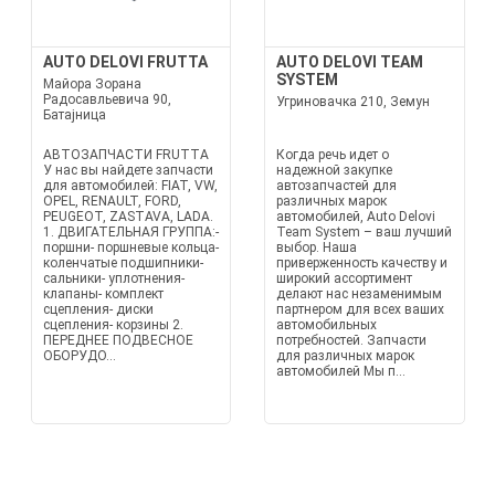
AUTO DELOVI FRUTTA
AUTO DELOVI TEAM
SYSTEM
Майора Зорана
Радосавльевича 90,
Угриновачка 210, Земун
Батајница
АВТОЗАПЧАСТИ FRUTTA
Когда речь идет о
У нас вы найдете запчасти
надежной закупке
для автомобилей: FIAT, VW,
автозапчастей для
OPEL, RENAULT, FORD,
различных марок
PEUGEOT, ZASTAVA, LADA.
автомобилей, Auto Delovi
1. ДВИГАТЕЛЬНАЯ ГРУППА:-
Team System – ваш лучший
поршни- поршневые кольца-
выбор. Наша
коленчатые подшипники-
приверженность качеству и
сальники- уплотнения-
широкий ассортимент
клапаны- комплект
делают нас незаменимым
сцепления- диски
партнером для всех ваших
сцепления- корзины 2.
автомобильных
ПЕРЕДНЕЕ ПОДВЕСНОЕ
потребностей. Запчасти
ОБОРУДО...
для различных марок
автомобилей Мы п...