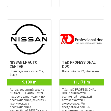
NISSAN LF AUTO
T&D PROFESSIONAL
CENTAR
DOO
Новисадское шоссе 73а,
Лоле Рибара 32, Железник
Земун
9,100 m
11,171 m
Авторизованный сервис
T&amp;D PROFESSIONAL
NISSAN — LF Auto Center
DOO занимается
предоставляет услуги по
розничной продажей
обслуживанию, ремонту и
автозапчастей и
техническому
аксессуаров. Мы
обслуживанию
предлагаем полный
автомобилей NISSAN как в
ассортимент запасных