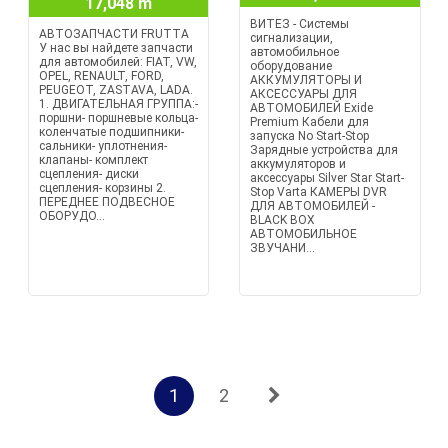
17,048 m
ВИТЕЗ - Системы
АВТОЗАПЧАСТИ FRUTTA
сигнализации,
У нас вы найдете запчасти
автомобильное
для автомобилей: FIAT, VW,
оборудование
OPEL, RENAULT, FORD,
АККУМУЛЯТОРЫ И
PEUGEOT, ZASTAVA, LADA.
АКСЕССУАРЫ ДЛЯ
1. ДВИГАТЕЛЬНАЯ ГРУППА:-
АВТОМОБИЛЕЙ Exide
поршни- поршневые кольца-
Premium Кабели для
коленчатые подшипники-
запуска No Start-Stop
сальники- уплотнения-
Зарядные устройства для
клапаны- комплект
аккумуляторов и
сцепления- диски
аксессуары Silver Star Start-
сцепления- корзины 2.
Stop Varta КАМЕРЫ DVR
ПЕРЕДНЕЕ ПОДВЕСНОЕ
ДЛЯ АВТОМОБИЛЕЙ -
ОБОРУДО...
BLACK BOX
АВТОМОБИЛЬНОЕ
ЗВУЧАНИ...
1
2