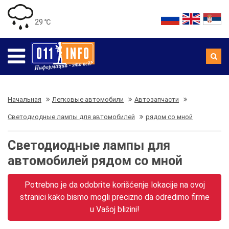
29 ℃
Начальная
Легковые автомобили
Автозапчасти
Светодиодные лампы для автомобилей
рядом со мной
Светодиодные лампы для
автомобилей рядом со мной
Potrebno je da odobrite korišćenje lokacije na ovoj
stranici kako bismo mogli precizno da odredimo firme
u Vašoj blizini!