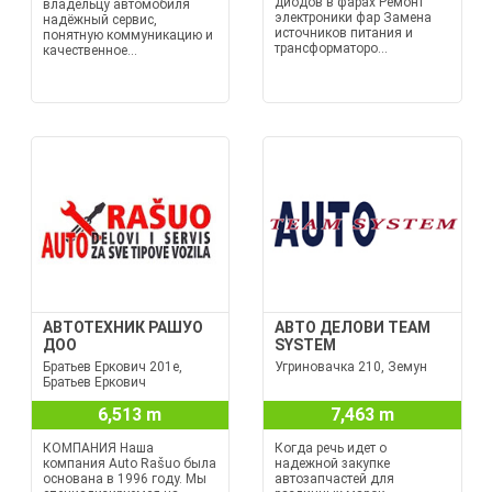
диодов в фарах Ремонт
владельцу автомобиля
электроники фар Замена
надёжный сервис,
источников питания и
понятную коммуникацию и
трансформаторо...
качественное...
АВТОТЕХНИК РАШУО
АВТО ДЕЛОВИ TEAM
ДОО
SYSTEM
Братьев Еркович 201е,
Угриновачка 210, Земун
Братьев Еркович
6,513 m
7,463 m
КОМПАНИЯ Наша
Когда речь идет о
компания Auto Rašuo была
надежной закупке
основана в 1996 году. Мы
автозапчастей для