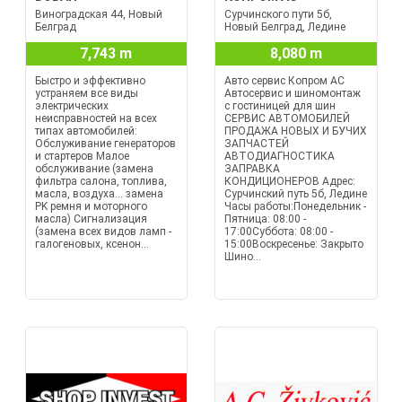
Виноградская 44, Новый
Сурчинского пути 5б,
Белград
Новый Белград, Ледине
7,743 m
8,080 m
Быстро и эффективно
Авто сервис Копром АС
устраняем все виды
Автосервис и шиномонтаж
электрических
с гостиницей для шин
неисправностей на всех
СЕРВИС АВТОМОБИЛЕЙ
типах автомобилей:
ПРОДАЖА НОВЫХ И БУЧИХ
Обслуживание генераторов
ЗАПЧАСТЕЙ
и стартеров Малое
АВТОДИАГНОСТИКА
обслуживание (замена
ЗАПРАВКА
фильтра салона, топлива,
КОНДИЦИОНЕРОВ Адрес:
масла, воздуха... замена
Сурчинский путь 5б, Ледине
PK ремня и моторного
Часы работы:Понедельник -
масла) Сигнализация
Пятница: 08:00 -
(замена всех видов ламп -
17:00Суббота: 08:00 -
галогеновых, ксенон...
15:00Воскресенье: Закрыто
Шино...