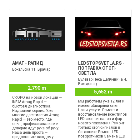
АМАГ - РАПИД
LEDSTOPSVETLA.RS -
ПОПРАВКА СТОП-
Бокельска 11, Врачар
СВЕТЛА
Булевар Пека Дапчевича 4,
Вождовац
2,790 m
5,652 m
СКОРО на новой локации —
Мы работаем уже 12 лет и
IKEA! Amag Rapid —
имеем обширный опыт.
быстрая диагностика.
Наши услуги: Ремонт и
Надёжный сервис. Уже
восстановление всех типов
многие десятилетия Amag
LED стоп-сигналов и фар
Rapid — это место, где
нового поколения Ремонт
опыт, профессионализм и
третьих стоп-сигналов в
доверие идут рука об руку.
багажнике Ремонт LED
Наша цель проста —
поворотников Замена LED
предоставить каждому