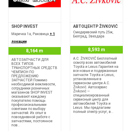
SHOP INVEST
АВТОЦЕНТР ŽIVKOVIĆ
Смедеревский путь 25ж,
Маричка 1а, Раковица
+ 1
Белград, Звездара
локации
8,593 m
8,164 m
A.C. ŽIVKOVIĆ Бесплатный
АВТОЗАПЧАСТИ ДЛЯ
осмотр всех автомобилей
ВСЕХ ТИПОВ
Toyota и Lexus.Гарантия на
ТРАНСПОРТНЫХ СРЕДСТВ
все новые и подержанные
ЧЕМПИОН ПО
запчасти Toyota и Lexus,
ПРЕДЛОЖЕНИЮ
установленные в
ЗАПЧАСТЕЙ Помимо
сервисном центре A.C.
необходимой вежливости,
Živković. Автосервис
сотрудники розничных
Živković —
магазинов SHOP INVEST
специализированный
оказывают каждому
сервисный центр для
покупателю помощь
автомобилей Toyota и
профессиональными
Lexus. Мы предлагаем
советами по выбору
полный спектр услуг, в...
запчастей. Их опыт в
повседневной работе с
запчастями, постоянное
пов...