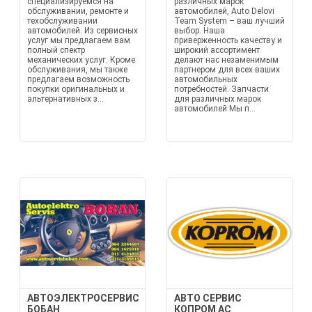
специализируемся на
различных марок
обслуживании, ремонте и
автомобилей, Auto Delovi
техобслуживании
Team System – ваш лучший
автомобилей. Из сервисных
выбор. Наша
услуг мы предлагаем вам
приверженность качеству и
полный спектр
широкий ассортимент
механических услуг. Кроме
делают нас незаменимым
обслуживания, мы также
партнером для всех ваших
предлагаем возможность
автомобильных
покупки оригинальных и
потребностей. Запчасти
альтернативных з...
для различных марок
автомобилей Мы п...
АВТОЭЛЕКТРОСЕРВИС
АВТО СЕРВИС
БОБАН
КОПРОМ АС