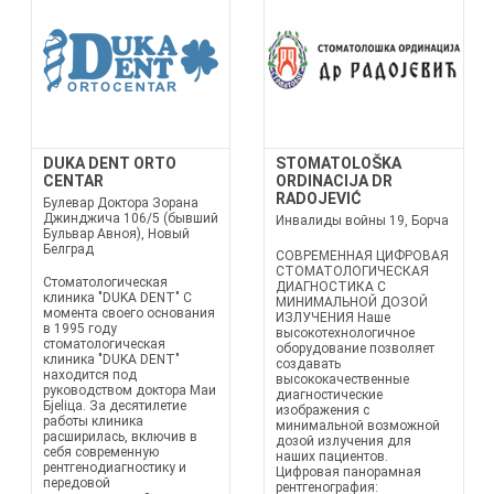
DUKA DENT ORTO
STOMATOLOŠKA
CENTAR
ORDINACIJA DR
RADOJEVIĆ
Булевар Доктора Зорана
Джинджича 106/5 (бывший
Инвалиды войны 19, Борча
Бульвар Авноя), Новый
Белград
СОВРЕМЕННАЯ ЦИФРОВАЯ
СТОМАТОЛОГИЧЕСКАЯ
Стоматологическая
ДИАГНОСТИКА С
клиника "DUKA DENT" С
МИНИМАЛЬНОЙ ДОЗОЙ
момента своего основания
ИЗЛУЧЕНИЯ Наше
в 1995 году
высокотехнологичное
стоматологическая
оборудование позволяет
клиника "DUKA DENT"
создавать
находится под
высококачественные
руководством доктора Маи
диагностические
Бjeliца. За десятилетие
изображения с
работы клиника
минимальной возможной
расширилась, включив в
дозой излучения для
себя современную
наших пациентов.
рентгенодиагностику и
Цифровая панорамная
передовой
рентгенография: