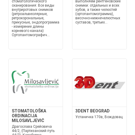
стоматологического
выполняем рентгеновские
сканирования: Все виды
снимки: отдельных и всех
внутриротовых снимков
зубов, а также челюстей
(ретроальвеолярные,
(ортопантомограмма),
ретрокорональные,
височно-нижнечелюстных
прикусные, эндопрограмма
суставов, третьих...
- измерение длины
корневого канала)
Ортопантомографич...
STOMATOLOŠKA
3DENT BEOGRAD
ORDINACIJA
Устаничка 170в, Вождовац
MILOSAVLJEVIĆ
Драгослава Срейовича
44/2, (Партизанский путь