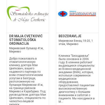
DR MAJA CVETKOVIĆ
BEOZDRAVLJE
STOMATOLOŠKA
Мириевски Венац 18-20, 1
ORDINACIJA
этаж, Мириево
Мириевский бульвар 41ж,
Мириево
Клиника "Беоздравље"
Добро пожаловать в
была основана в 2006
стоматологическую
году. В клинике работают
клинику доктора Маи
выдающиеся специалисты
Цветкович, вашего
из Военно-медицинской
надежного партнера по
академии (ВМА), которые,
всем стоматологическим
используя современное
услугам в Белграде,
медицинское
расположенную на
оборудование,
бульваре Мириевски 41ж,
предоставляют пациентам
на границе районов
высококачественную
Мириево и Карабурма. Под
диагностику с большим
руководством доктора Маи
вниманием и заботой о
Цветкович, специалиста по
пациенте. Мы находимся в
челюстно-лицевой
М...
хирурги...