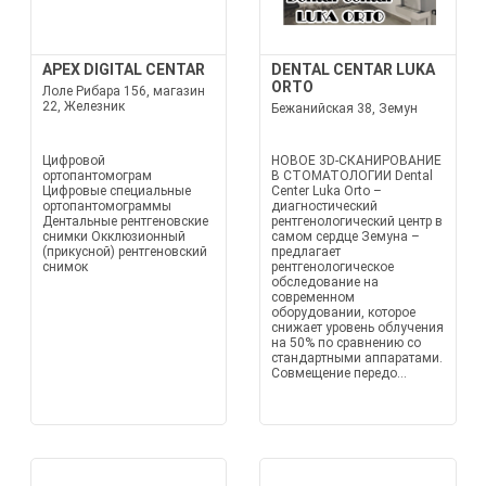
APEX DIGITAL CENTAR
DENTAL CENTAR LUKA
ORTO
Лоле Рибара 156, магазин
22, Железник
Бежанийская 38, Земун
Цифровой
НОВОЕ 3D-СКАНИРОВАНИЕ
ортопантомограм
В СТОМАТОЛОГИИ Dental
Цифровые специальные
Center Luka Orto –
ортопантомограммы
диагностический
Дентальные рентгеновские
рентгенологический центр в
снимки Окклюзионный
самом сердце Земуна –
(прикусной) рентгеновский
предлагает
снимок
рентгенологическое
обследование на
современном
оборудовании, которое
снижает уровень облучения
на 50% по сравнению со
стандартными аппаратами.
Совмещение передо...