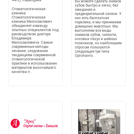
44/2), Карабурма
Вы можете сделать снимок
зубов быстро и легко, без
Стоматологическая
ожидания и
клиника
предварительной записи. У
Стоматологическая
нас есть бесплатная
клиника Милосавлевич
парковка, и мы принимаем
объединяет команду
домашних животных. Мы
опытных специалистов под
выполняем все виды
руководством доктора
снимков зубов, челюсти,
Владимира
носовых пазух и шейных
Милосавлевича. Самые
позвонков, но наибольшим
современные методы
спросом пользуются
лечения, следование
следующие три типа:
тенденциям современной
Ортопанто...
стоматологической
практики и использование
материалов высочайшего
качества п...