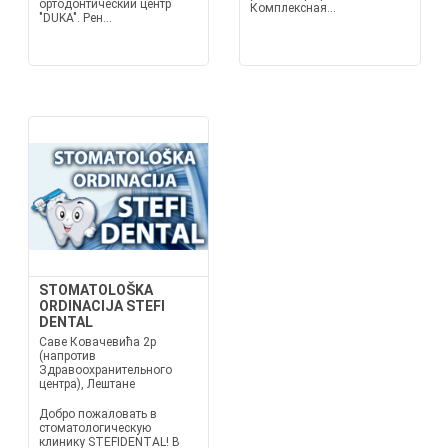
ортодонтический центр
Комплексная...
"DUKA". Рен...
STOMATOLOŠKA
ORDINACIJA STEFI
DENTAL
Саве Ковачевића 2р
(напротив
Здравоохранительного
центра), Лештане
Добро пожаловать в
стоматологическую
клинику STEFIDENTAL! В