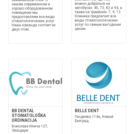
Бежанийской Коси. В
можно добраться на
нашем современном и
автобусах: 45, 73, 82 и 94, а
хорошо оборудованном
также на трамваях: 7, 9, 13.
помещении мы
Клиника предлагает все
предоставляем все виды
виды стоматологических
стоматологических услуг.
услуг по самым выгодным
Наша команда состоит из
ценам...
двух стом...
BB DENTAL
BELLE DENT
STOMATOLOŠKA
Гандиева 114a, Новый
ORDINACIJA
Белград
Воислава Илича 127,
Звездара