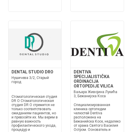
DENTAL STUDIO DRO
DENTIVA
SPECIJALISTIČKA
Нушичева 3/2, Старый
ORDINACIJA
город
ORTOPEDIJE VILICA
Ваљара Живојина Лукића
3, Бежанијска Коса
Стоматологическая студия
DR O Стоматологическая
студия DR O стремится не
Специализированная
только соответствовать
клиника ортопедии
ожиданиям пациентов, но
челюстей Dentiva
и превзойти их. Мы верим в
расположена на
равную важность
Бежанийска Косе, недалеко
профилактического ухода,
от храма Святого Василия
процедур и
Остром. Основатель и