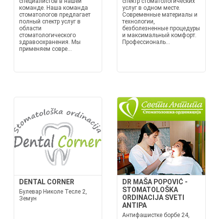
специалистов в нашей
спектр стоматологических
команде. Наша команда
услуг в одном месте.
стоматологов предлагает
Современные материалы и
полный спектр услуг в
технологии,
области
безболезненные процедуры
стоматологического
и максимальный комфорт.
здравоохранения. Мы
Профессиональ...
применяем совре...
DENTAL CORNER
DR MAŠA POPOVIĆ -
STOMATOLOŠKA
Булевар Николе Тесле 2,
ORDINACIJA SVETI
Земун
ANTIPA
Антифашистке борбе 24,