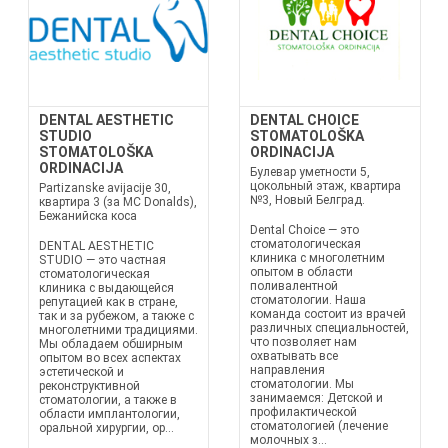
DENTAL AESTHETIC
DENTAL CHOICE
STUDIO
STOMATOLOŠKA
STOMATOLOŠKA
ORDINACIJA
ORDINACIJA
Булевар уметности 5,
цокольный этаж, квартира
Partizanske avijacije 30,
№3, Новый Белград.
квартира 3 (за MC Donalds),
Бежанийска коса
Dental Choice — это
стоматологическая
DENTAL AESTHETIC
клиника с многолетним
STUDIO — это частная
опытом в области
стоматологическая
поливалентной
клиника с выдающейся
стоматологии. Наша
репутацией как в стране,
команда состоит из врачей
так и за рубежом, а также с
различных специальностей,
многолетними традициями.
что позволяет нам
Мы обладаем обширным
охватывать все
опытом во всех аспектах
направления
эстетической и
стоматологии. Мы
реконструктивной
занимаемся: Детской и
стоматологии, а также в
профилактической
области имплантологии,
стоматологией (лечение
оральной хирургии, ор...
молочных з...