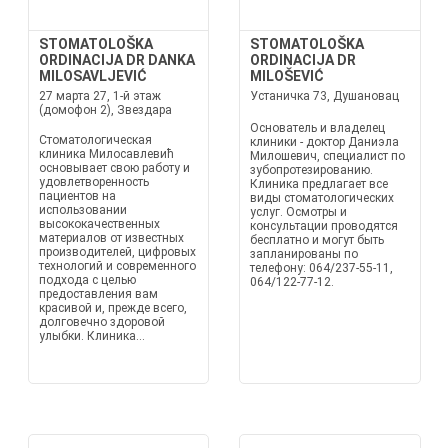
STOMATOLOŠKA
STOMATOLOŠKA
ORDINACIJA DR DANKA
ORDINACIJA DR
MILOSAVLJEVIĆ
MILOŠEVIĆ
27 марта 27, 1-й этаж
Устаничка 73, Душановац
(домофон 2), Звездара
Основатель и владелец
Стоматологическая
клиники - доктор Даниэла
клиника Милосавлевић
Милошевич, специалист по
основывает свою работу и
зубопротезированию.
удовлетворенность
Клиника предлагает все
пациентов на
виды стоматологических
использовании
услуг. Осмотры и
высококачественных
консультации проводятся
материалов от известных
бесплатно и могут быть
производителей, цифровых
запланированы по
технологий и современного
телефону: 064/237-55-11,
подхода с целью
064/122-77-12.
предоставления вам
красивой и, прежде всего,
долговечно здоровой
улыбки. Клиника...