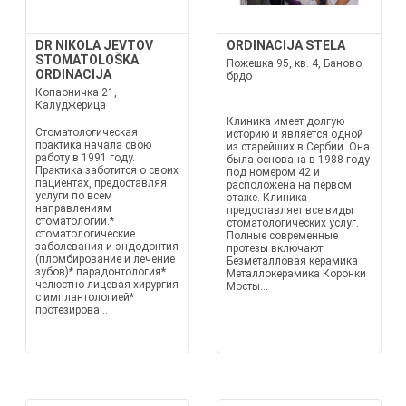
DR NIKOLA JEVTOV
ORDINACIJA STELA
STOMATOLOŠKA
Пожешка 95, кв. 4, Баново
ORDINACIJA
брдо
Копаоничка 21,
Калуджерица
Клиника имеет долгую
Стоматологическая
историю и является одной
практика начала свою
из старейших в Сербии. Она
работу в 1991 году.
была основана в 1988 году
Практика заботится о своих
под номером 42 и
пациентах, предоставляя
расположена на первом
услуги по всем
этаже. Клиника
направлениям
предоставляет все виды
стоматологии.*
стоматологических услуг.
стоматологические
Полные современные
заболевания и эндодонтия
протезы включают:
(пломбирование и лечение
Безметалловая керамика
зубов)* парадонтология*
Металлокерамика Коронки
челюстно-лицевая хирургия
Мосты...
с имплантологией*
протезирова...