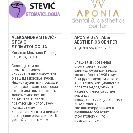
ALEKSANDRA STEVIĆ -
APONIA DENTAL &
STEVIĆ
AESTHETICS CENTER
STOMATOLOGIJA
Крунска 56/4, Врачар
Каплара Момчило Гаврица
3/1, Вождовац
Специализированная
Более десяти лет
стоматологическая
стоматологическая
клиника «Aponia» начала
клиника Стевић заботится
свою работу в 1998 году.
о вашем здоровье зубов.
Под руководством доктора
Индивидуальный подход и
Аны Тешич, специалиста в
приверженность профессии
области эндодонтии, в
позволили нам завоевать
нашей клинике работает
доверие множества
команда
пациентов. В своей
высококвалифицированных
практике мы используем
стоматологов,
только самые
специализирующихся в
качественные и клинически
различных областях
проверенные материалы. В
стоматологии, что
уютной и современно...
позволяет нам п...