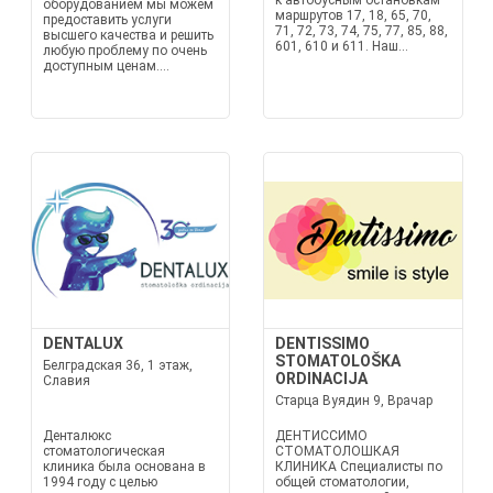
к автобусным остановкам
оборудованием мы можем
маршрутов 17, 18, 65, 70,
предоставить услуги
71, 72, 73, 74, 75, 77, 85, 88,
высшего качества и решить
601, 610 и 611. Наш...
любую проблему по очень
доступным ценам....
DENTALUX
DENTISSIMO
STOMATOLOŠKA
Белградская 36, 1 этаж,
ORDINACIJA
Славия
Старца Вуядин 9, Врачар
Денталюкс
ДЕНТИССИМО
стоматологическая
СТОМАТОЛОШКАЯ
клиника была основана в
КЛИНИКА Специалисты по
1994 году с целью
общей стоматологии,