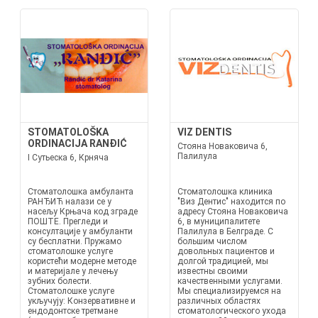
STOMATOLOŠKA
VIZ DENTIS
ORDINACIJA RANĐIĆ
Стояна Новаковича 6,
Палилула
I Сутьеска 6, Крняча
Стоматолошка амбуланта
Стоматолошка клиника
РАНЂИЋ налази се у
"Виз Дентис" находится по
насељу Крњача код зграде
адресу Стояна Новаковича
ПОШТЕ. Прегледи и
6, в муниципалитете
консултације у амбуланти
Палилула в Белграде. С
су бесплатни. Пружамо
большим числом
стоматолошке услуге
довольных пациентов и
користећи модерне методе
долгой традицией, мы
и материјале у лечењу
известны своими
зубних болести.
качественными услугами.
Стоматолошке услуге
Мы специализируемся на
укључују: Конзервативне и
различных областях
ендодонтске третмане
стоматологического ухода