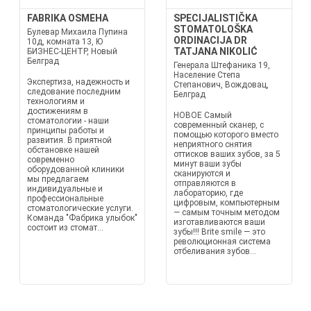
FABRIKA OSMEHA
SPECIJALISTIČKA
STOMATOLOŠKA
Булевар Михаила Пупина
ORDINACIJA DR
10д, комната 13, Ю
TATJANA NIKOLIĆ
БИЗНЕС-ЦЕНТР, Новый
Белград
Генерала Штефаника 19,
Население Степа
Экспертиза, надежность и
Степанович, Вождовац,
следование последним
Белград
технологиям и
достижениям в
НОВОЕ Самый
стоматологии - наши
современный сканер, с
принципы работы и
помощью которого вместо
развития. В приятной
неприятного снятия
обстановке нашей
оттисков ваших зубов, за 5
современно
минут ваши зубы
оборудованной клиники
сканируются и
мы предлагаем
отправляются в
индивидуальные и
лабораторию, где
профессиональные
цифровым, компьютерным
стоматологические услуги.
— самым точным методом
Команда "Фабрика улыбок"
изготавливаются ваши
состоит из стомат...
зубы!!! Brite smile — это
революционная система
отбеливания зубов...