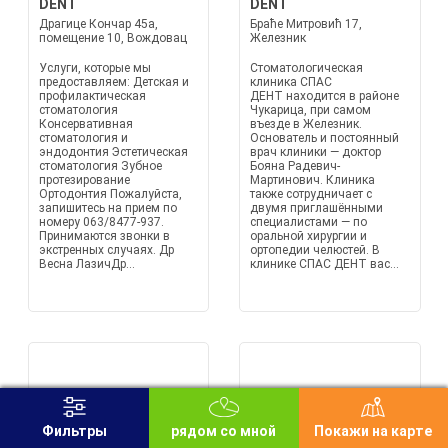
DENT
DENT
Драгице Кончар 45a,
Браће Митровић 17,
помещение 10, Вождовац
Железник
Услуги, которые мы
Стоматологическая
предоставляем: Детская и
клиника СПАС
профилактическая
ДЕНТ находится в районе
стоматология
Чукарица, при самом
Консервативная
въезде в Железник.
стоматология и
Основатель и постоянный
эндодонтия Эстетическая
врач клиники — доктор
стоматология Зубное
Бояна Радевич-
протезирование
Мартинович. Клиника
Ортодонтия Пожалуйста,
также сотрудничает с
запишитесь на прием по
двумя приглашёнными
номеру 063/8477-937.
специалистами — по
Принимаются звонки в
оральной хирургии и
экстренных случаях. Др
ортопедии челюстей. В
Весна ЛазичДр...
клинике СПАС ДЕНТ вас...
Фильтры
рядом со мной
Покажи на карте