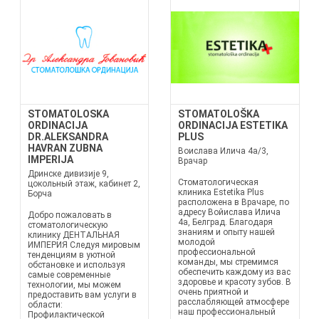
STOMATOLOSKA
STOMATOLOŠKA
ORDINACIJA
ORDINACIJA ESTETIKA
DR.ALEKSANDRA
PLUS
HAVRAN ZUBNA
Воислава Илича 4а/3,
IMPERIJA
Врачар
Дринске дивизије 9,
Стоматологическая
цокольный этаж, кабинет 2,
клиника Estetika Plus
Борча
расположена в Врачаре, по
адресу Войислава Илича
Добро пожаловать в
4а, Белград. Благодаря
стоматологическую
знаниям и опыту нашей
клинику ДЕНТАЛЬНАЯ
молодой
ИМПЕРИЯ Следуя мировым
профессиональной
тенденциям в уютной
команды, мы стремимся
обстановке и используя
обеспечить каждому из вас
самые современные
здоровье и красоту зубов. В
технологии, мы можем
очень приятной и
предоставить вам услуги в
расслабляющей атмосфере
области:
наш профессиональный
Профилактической