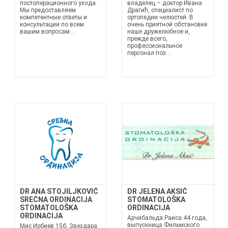
постоперационного ухода.
владелец – доктор Ивана
Мы предоставляем
Драгић, специалист по
компетентные ответы и
ортопедии челюстей. В
консультации по всем
очень приятной обстановке
вашим вопросам...
наше дружелюбное и,
прежде всего,
профессиональное
персонал поз...
DR ANA STOJILJKOVIĆ
DR JELENA AKSIĆ
SREĆNA ORDINACIJA
STOMATOLOŠKA
STOMATOLOŠKA
ORDINACIJA
ORDINACIJA
Арчибальда Раиса 44 года,
выпускница Фильмского
Мис Ирбиев 15б, Звездара