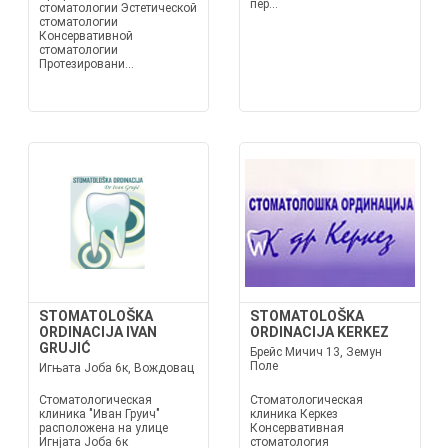
пер...
стоматологии Эстетической
стоматологии
Консервативной
стоматологии
Протезировани...
STOMATOLOŠKA
STOMATOLOŠKA
ORDINACIJA IVAN
ORDINACIJA KERKEZ
GRUJIĆ
Брейс Мичич 13, Земун
Поле
Игњата Јоба 6к, Вождовац
Стоматологическая
Стоматологическая
клиника "Иван Груич"
клиника Керкез
расположена на улице
Консервативная
Игнјата Јоба 6к
стоматология