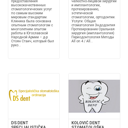
предоставления
челюстно-лицевой хирургии
высококачественных
и имплантологии,
стоматологических услуг
протезированию,
по самым высоким
эстетической
мировым стандартам.
стоматологии, ортодонтии.
Клиника была основана
Услуги: Общая
опытным стоматологом с
стоматология Эндодонтия
многолетним опытом
Протезирование Оральная
работы в Югославской
хирургия (имплантология)
Народной Армии – д-р
Периодонтология Методы
Стоян Стаич, который был
All on 4 / All...
руко...
DS DENT
KOLOVIĆ DENT
SPECIJALISTIČKA
STOMATOLOŠKA