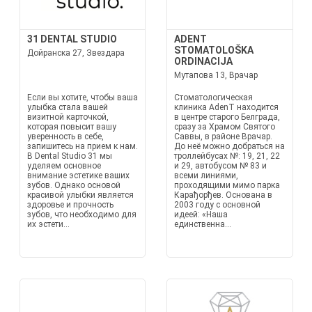
31 DENTAL STUDIO
ADENT
STOMATOLOŠKA
Дойранска 27, Звездара
ORDINACIJA
Мутапова 13, Врачар
Если вы хотите, чтобы ваша
Стоматологическая
улыбка стала вашей
клиника AdenT находится
визитной карточкой,
в центре старого Белграда,
которая повысит вашу
сразу за Храмом Святого
уверенность в себе,
Саввы, в районе Врачар.
запишитесь на прием к нам.
До неё можно добраться на
В Dental Studio 31 мы
троллейбусах №: 19, 21, 22
уделяем основное
и 29, автобусом № 83 и
внимание эстетике ваших
всеми линиями,
зубов. Однако основой
проходящими мимо парка
красивой улыбки является
Карађорђев. Основана в
здоровье и прочность
2003 году с основной
зубов, что необходимо для
идеей: «Наша
их эстети...
единственна...