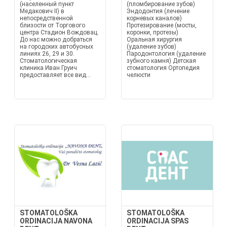
(населенный пункт
(пломбирование зубов)
Медакович II) в
Эндодонтия (лечение
непосредственной
корневых каналов)
близости от Торгового
Протезирование (мосты,
центра Стадион Вождовац.
коронки, протезы)
До нас можно добраться
Оральная хирургия
на городских автобусных
(удаление зубов)
линиях 26, 29 и 30.
Пародонтология (удаление
Стоматологическая
зубного камня) Детская
клиника Иван Груич
стоматология Ортопедия
предоставляет все вид...
челюсти
STOMATOLOŠKA
STOMATOLOŠKA
ORDINACIJA NAVONA
ORDINACIJA SPAS