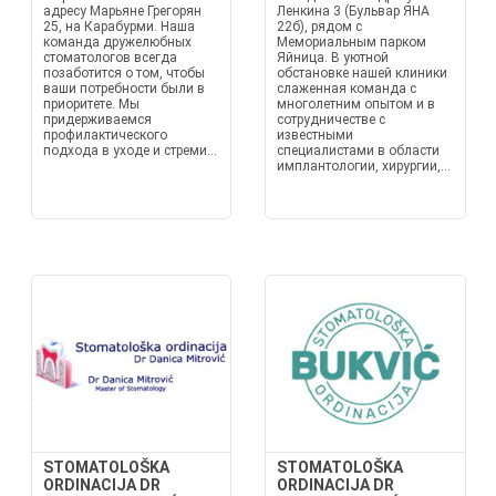
адресу Марьяне Грегорян
Ленкина 3 (Бульвар ЯНА
25, на Карабурми. Наша
22б), рядом с
команда дружелюбных
Мемориальным парком
стоматологов всегда
Яйница. В уютной
позаботится о том, чтобы
обстановке нашей клиники
ваши потребности были в
слаженная команда с
приоритете. Мы
многолетним опытом и в
придерживаемся
сотрудничестве с
профилактического
известными
подхода в уходе и стреми...
специалистами в области
имплантологии, хирургии,...
STOMATOLOŠKA
STOMATOLOŠKA
ORDINACIJA DR
ORDINACIJA DR