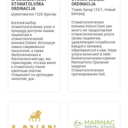
STOMATOLOŠKA
ORDINACIJA
ORDINACIJA
Тошин бунар 123/1, Новый
Белград
Шуматовачка 132б, Врачар
Стоматологическая
Богатый выбор
клиника Kolović Dent уже
стоматологических услуг и
много лет предоставляет
процедур доступен нашим
стоматологические услуги
пациентам в
своим пациентам,
стоматологической
удовлетворяя потребности
клинике DSdent. Используя
каждого человека,
самые современные
обратившегося к нам. Наши
технологии, а также
услуги включают в себя:
безболезненные и
Бесметаллические коронки
безопасные методы, мы
Имплантаты Оральная
гарантируем, что ваш визит
хирургия
к стоматологу станет
Стоматологическая
приятным опытом.
протезирование Заб...
Специалист по ортопедии
челюстей, док...