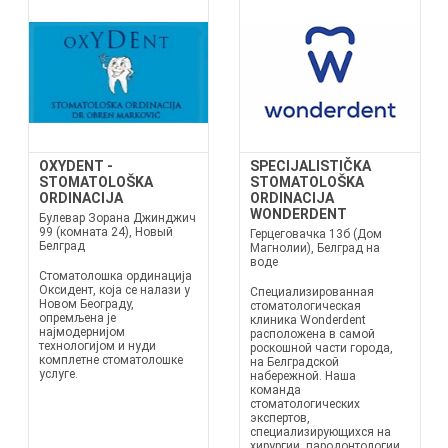
OXYDENT -
SPECIJALISTIČKA
STOMATOLOŠKA
STOMATOLOŠKA
ORDINACIJA
ORDINACIJA
WONDERDENT
Булевар Зорана Джинджич
99 (комната 24), Новый
Герцеговачка 13б (Дом
Белград
Магнолии), Белград на
воде
Стоматолошка ординација
Оксидент, која се налази у
Специализированная
Новом Београду,
стоматологическая
опремљена је
клиника Wonderdent
најмодернијом
расположена в самой
технологијом и нуди
роскошной части города,
комплетне стоматолошке
на Белградской
услуге.
набережной. Наша
команда
стоматологических
экспертов,
специализирующихся на
хирургии, пародонтологии,