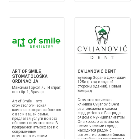
ART OF SMILE
CVIJANOVIĆ DENT
STOMATOLOŠKA
Булевар Зорана Джинджич
ORDINACIJA
125а (вход с задней
стороны здания), Новый
Максима Горког 75, И спрат,
Белград
стан бр. 1, Врачар
Стоматологическая
Art of Smile – это
клиника Cvijanović Dent
стоматологическая
расположена в самом
клиника, которая заботится
сердце Нового Белграда,
о вас и вашей семье,
рядом с муниципалитетом.
предлагая услуги во всех
Она хорошо связана со
областях стоматологии. В
всеми частями города,
прекрасной атмосфере и с
находится рядом с
современным
автомагистралью и близко
стоматологическим