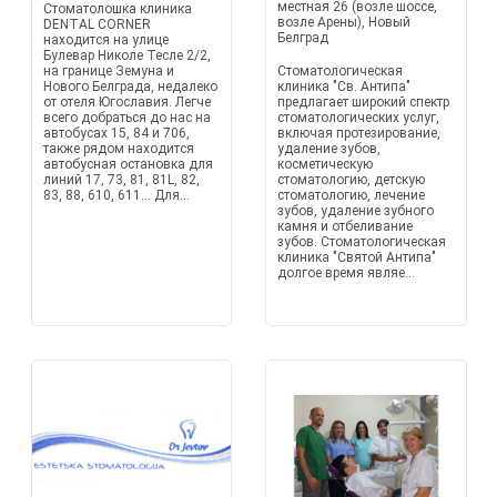
местная 26 (возле шоссе,
Стоматолошка клиника
возле Арены), Новый
DENTAL CORNER
Белград
находится на улице
Булевар Николе Тесле 2/2,
на границе Земуна и
Стоматологическая
Нового Белграда, недалеко
клиника "Св. Антипа"
от отеля Югославия. Легче
предлагает широкий спектр
всего добраться до нас на
стоматологических услуг,
автобусах 15, 84 и 706,
включая протезирование,
также рядом находится
удаление зубов,
автобусная остановка для
косметическую
линий 17, 73, 81, 81L, 82,
стоматологию, детскую
83, 88, 610, 611... Для...
стоматологию, лечение
зубов, удаление зубного
камня и отбеливание
зубов. Стоматологическая
клиника "Святой Антипа"
долгое время являе...