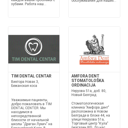
каждой вашей проблемы с
обслуживания для наших...
зубами. Работа наш...
TIM DENTAL CENTAR
AMFORA DENT
STOMATOLOŠKA
Виктора Новак 3,
ORDINACIJA
Бежанская коса
Неруова 51а, доб. 80,
Новый Белград
Уважаемые пациенты,
Стоматологическая
добро пожаловать в TIM
клиника "Амфора дент"
DENTAL CENTER. Мы
расположена в Новом
находимся в
Белграде в блоке 44, на
непосредственной
улице Нехруова 51а,
близости от начальной
Торговый центр "Кула"
школы "Драган Лукич" на
(магазин 80). До нас