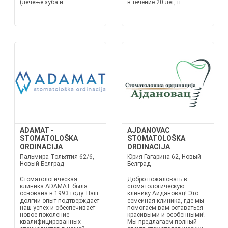
(лечење зуба и...
в течение 20 лет, п...
ADAMAT -
AJDANOVAC
STOMATOLOŠKA
STOMATOLOŠKA
ORDINACIJA
ORDINACIJA
Пальмира Тольятия 62/6,
Юрия Гагарина 62, Новый
Новый Белград
Белград
Стоматологическая
Добро пожаловать в
клиника ADAMAT была
стоматологическую
основана в 1993 году. Наш
клинику Айдановац! Это
долгий опыт подтверждает
семейная клиника, где мы
наш успех и обеспечивает
помогаем вам оставаться
новое поколение
красивыми и особенными!
квалифицированных
Мы предлагаем полный