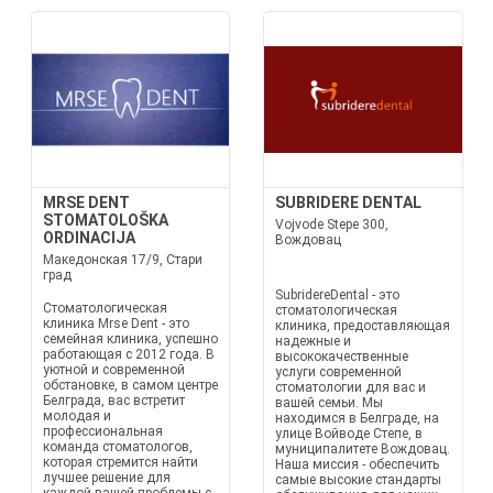
MRSE DENT
SUBRIDERE DENTAL
STOMATOLOŠKA
Vojvode Stepe 300,
ORDINACIJA
Вождовац
Македонская 17/9, Стари
град
SubridereDental - это
Стоматологическая
стоматологическая
клиника Mrse Dent - это
клиника, предоставляющая
семейная клиника, успешно
надежные и
работающая с 2012 года. В
высококачественные
уютной и современной
услуги современной
обстановке, в самом центре
стоматологии для вас и
Белграда, вас встретит
вашей семьи. Мы
молодая и
находимся в Белграде, на
профессиональная
улице Войводе Степе, в
команда стоматологов,
муниципалитете Вождовац.
которая стремится найти
Наша миссия - обеспечить
лучшее решение для
самые высокие стандарты