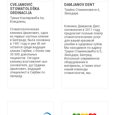
CVEJANOVIĆ
DAMJANOV DENT
STOMATOLOŠKA
Трайка Стаменковича 6,
ORDINACIJA
Звездара
Трише Каклеровића 6а,
Вождовац
Клиника Дамјанов Дент,
Стоматологическая
основанная в 2011 году,
клиника Цвьянович, одна
предлагает полный спектр
из первых частных клиник
стоматологических услуг
в Белграде, была основана
для вашей красивой
в 1981 году и уже 45 лет
улыбки и здоровых зубов.
остается среди ведущих
Мы находимся по адресу:
клиник Сербии, с более чем
Трајка Стаменковића 6/3,
35 000 довольных
Звездара, Белград.
пациентов. Сегодня
Используя современное
клинику возглавляет сын
оборудование и
основателя, д-р Срджан
материалы, а также опыт
Цвьянович, ведущий
нашей команды
специалист в Сербии по
стоматологов, мы...
процеду...