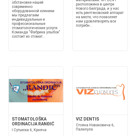
материалами. MY DENT
обстановке нашей
расположена в центре
современно
Нового Белграда, и у нас
оборудованной клиники
есть рентгеновский аппарат
мы предлагаем
на месте, что позволяет
индивидуальные и
нам удовлетворять все
профессиональные
потребн...
стоматологические услуги.
Команда "Фабрика улыбок"
состоит из стомат...
STOMATOLOŠKA
VIZ DENTIS
ORDINACIJA RANĐIĆ
Стояна Новаковича 6,
Палилула
I Сутьеска 6, Крняча