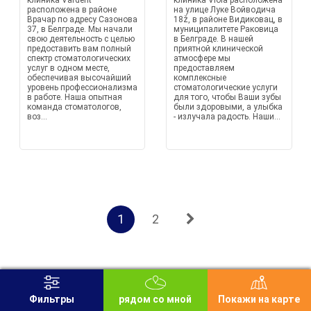
клиника Vardent
клиника Viola расположена
расположена в районе
на улице Луке Войводича
Врачар по адресу Сазонова
18ž, в районе Видиковац, в
37, в Белграде. Мы начали
муниципалитете Раковица
свою деятельность с целью
в Белграде. В нашей
предоставить вам полный
приятной клинической
спектр стоматологических
атмосфере мы
услуг в одном месте,
предоставляем
обеспечивая высочайший
комплексные
уровень профессионализма
стоматологические услуги
в работе. Наша опытная
для того, чтобы Ваши зубы
команда стоматологов,
были здоровыми, а улыбка
воз...
- излучала радость. Наши...
1
2
Возвращение на:
Безметалле крунице
Фильтры
рядом со мной
Покажи на карте