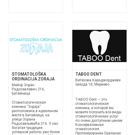
STOMATOLOŠKA
TABOO DENT
ORDINACIJA ZORAJA
Витезова Караджорджеве
звезда 18, Мириево
Майор Зоран
Радосавлевич 216,
Батайница
TABOO Dent — это
Стоматологическая
стоматологическая
клиника "Зораја"
клиника, в которой вы
расположена в идеальном
можете получить все виды
месте в Батайнице, на
стоматологических услуг
улице Зорана
по очень доступным ценам.
Радосављевића 216. У нас
Консервативная
богатая традиция
стоматология
успешной работы уже более
Протезирование Оральная