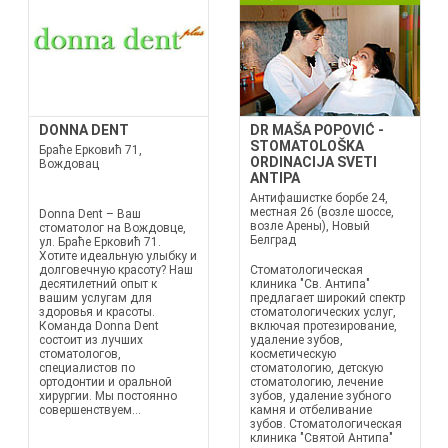
DONNA DENT
DR MAŠA POPOVIĆ -
STOMATOLOŠKA
Браће Ерковић 71,
ORDINACIJA SVETI
Вождовац
ANTIPA
Антифашистке борбе 24,
местная 26 (возле шоссе,
Donna Dent – Ваш
возле Арены), Новый
стоматолог на Вождовце,
Белград
ул. Браће Ерковић 71.
Хотите идеальную улыбку и
долговечную красоту? Наш
Стоматологическая
десятилетний опыт к
клиника "Св. Антипа"
вашим услугам для
предлагает широкий спектр
здоровья и красоты.
стоматологических услуг,
Команда Donna Dent
включая протезирование,
состоит из лучших
удаление зубов,
стоматологов,
косметическую
специалистов по
стоматологию, детскую
ортодонтии и оральной
стоматологию, лечение
хирургии. Мы постоянно
зубов, удаление зубного
совершенствуем...
камня и отбеливание
зубов. Стоматологическая
клиника "Святой Антипа"