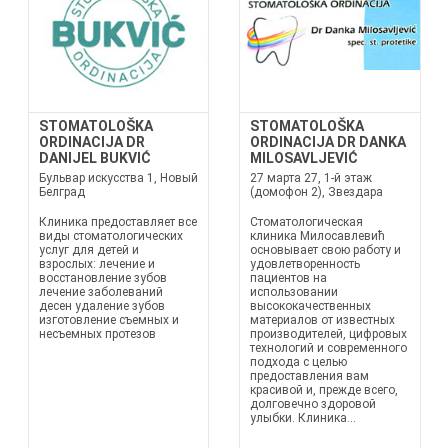
STOMATOLOŠKA
STOMATOLOŠKA
ORDINACIJA DR
ORDINACIJA DR DANKA
DANIJEL BUKVIĆ
MILOSAVLJEVIĆ
Бульвар искусства 1, Новый
27 марта 27, 1-й этаж
Белград
(домофон 2), Звездара
Клиника предоставляет все
Стоматологическая
виды стоматологических
клиника Милосавлевић
услуг для детей и
основывает свою работу и
взрослых: лечение и
удовлетворенность
восстановление зубов
пациентов на
лечение заболеваний
использовании
десен удаление зубов
высококачественных
изготовление съемных и
материалов от известных
несъемных протезов
производителей, цифровых
технологий и современного
подхода с целью
предоставления вам
красивой и, прежде всего,
долговечно здоровой
улыбки. Клиника...