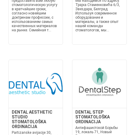
предоставить вам любую
Мы находимся по адресу:
стоматологическую услугу
Трајка Стаменковића 6/3,
в кратчайшие сроки,
Звездара, Белград.
согласно новейшим
Используя современное
доктринам профессии, с
оборудование и
использованием самых
материалы, а также опыт
качественных материалов
нашей команды
на рынке. Семейная т...
стоматологов, мы...
DENTAL AESTHETIC
DENTAL STEP
STUDIO
STOMATOLOŠKA
STOMATOLOŠKA
ORDINACIJA
ORDINACIJA
Антифашистской Борьбы
19, локаль 71, Новый
Partizanske avijacije 30,