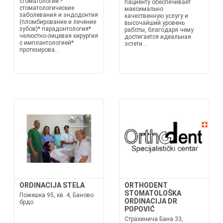
стоматологии.*
пациенту обеспечивает
стоматологические
максимально
заболевания и эндодонтия
качественную услугу и
(пломбирование и лечение
высочайший уровень
зубов)* парадонтология*
работы, благодаря чему
челюстно-лицевая хирургия
достигается идеальная
с имплантологией*
эстети...
протезирова...
ORDINACIJA STELA
ORTHODENT
STOMATOLOŠKA
Пожешка 95, кв. 4, Баново
ORDINACIJA DR
брдо
POPOVIĆ
Страхинича Бана 33,