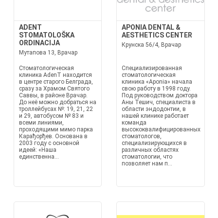
ADENT
APONIA DENTAL &
STOMATOLOŠKA
AESTHETICS CENTER
ORDINACIJA
Крунска 56/4, Врачар
Мутапова 13, Врачар
Стоматологическая
Специализированная
клиника AdenT находится
стоматологическая
в центре старого Белграда,
клиника «Aponia» начала
сразу за Храмом Святого
свою работу в 1998 году.
Саввы, в районе Врачар.
Под руководством доктора
До неё можно добраться на
Аны Тешич, специалиста в
троллейбусах №: 19, 21, 22
области эндодонтии, в
и 29, автобусом № 83 и
нашей клинике работает
всеми линиями,
команда
проходящими мимо парка
высококвалифицированных
Карађорђев. Основана в
стоматологов,
2003 году с основной
специализирующихся в
идеей: «Наша
различных областях
единственна...
стоматологии, что
позволяет нам п...