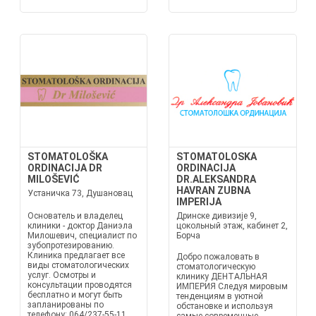
STOMATOLOŠKA
STOMATOLOSKA
ORDINACIJA DR
ORDINACIJA
MILOŠEVIĆ
DR.ALEKSANDRA
HAVRAN ZUBNA
Устаничка 73, Душановац
IMPERIJA
Основатель и владелец
Дринске дивизије 9,
клиники - доктор Даниэла
цокольный этаж, кабинет 2,
Милошевич, специалист по
Борча
зубопротезированию.
Клиника предлагает все
Добро пожаловать в
виды стоматологических
стоматологическую
услуг. Осмотры и
клинику ДЕНТАЛЬНАЯ
консультации проводятся
ИМПЕРИЯ Следуя мировым
бесплатно и могут быть
тенденциям в уютной
запланированы по
обстановке и используя
телефону: 064/237-55-11,