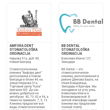
AMFORA DENT
BB DENTAL
STOMATOLOŠKA
STOMATOLOŠKA
ORDINACIJA
ORDINACIJA
Неруова 51а, доб. 80,
Воислава Илича 127,
Новый Белград
Звездара
Стоматологическая
BB Dental — это
клиника "Амфора дент"
стоматологическая
расположена в Новом
клиника, расположенная в
Белграде в блоке 44, на
районе Денкова Башта, на
улице Нехруова 51а,
стыке Вождоваца,
Торговый центр "Кула"
Звездары и Врачара. Мы
(магазин 80). До нас
находимся на углу улиц
можно добраться на
Войислава Илича и
автобусах: 45, 73, 82 и 94, а
Великоморавской. В
также на трамваях: 7, 9, 13.
уютной атмосфере нашей
Клиника предлагает все
клиники мы предлагаем
виды стоматологических
полный спектр