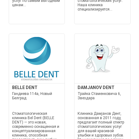
услуг по самым выгодным
стоматологических услуг.
ценам...
Наша клиника
специализируется...
BELLE DENT
DAMJANOV DENT
Гандиева 114a, Новый
Трайка Стаменковича 6,
Белград
Звездара
Стоматологическая
Клиника Дамјанов Дент,
клиника Bel Dent (BELLE
основанная в 2011 году,
DENT) — это новая,
предлагает полный спектр
современно оснащенная и
стоматологических услуг
концептуализированная
для вашей красивой
клиника, способная
улыбки и здоровых зубов.