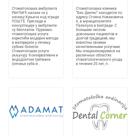
Стоматолошка амбуланта
Стоматолошка клиника
РАНЂИЋ налази се у
"Виз Дентис" находится по
насељу Крњача код зграде
адресу Стояна Новаковича
ПОШТЕ. Прегледи и
6, в муниципалитете
консултације у амбуланти
Палилула в Белграде. С
су бесплатни. Пружамо
большим числом
стоматолошке услуге
довольных пациентов и
користећи модерне методе
долгой традицией, мы
и материјале у лечењу
известны своими
зубних болести.
качественными услугами.
Стоматолошке услуге
Мы специализируемся на
укључују: Конзервативне и
различных областях
ендодонтске третмане
стоматологического ухода
(лечење зуба и...
в течение 20 лет, п...