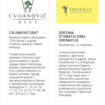
CVIJANOVIĆ DENT
DENTANA
STOMATOLOŠKA
Булевар Зорана Джинджич
ORDINACIJA
125а (вход с задней
стороны здания), Новый
Републичка, 1а, Жарково
Белград
Стоматологическая
Стоматологическая
клиника «Дентана»
клиника Cvijanović Dent
находится по адресу: улица
расположена в самом
Републичка, 1а, в Жарково,
сердце Нового Белграда,
район Сунчана Падина,
рядом с муниципалитетом.
между Бановым Брдом и
Она хорошо связана со
Жарково. Основанная в
всеми частями города,
2013 году, наша цель —
находится рядом с
обеспечить пациентам
автомагистралью и близко
комфортное посещение
к автобусным остановкам
стоматолога без страха и
маршрутов 17, 18, 65, 70,
возможность улыбаться
71, 72, 73, 74, 75, 77, 85, 88,
без стеснения. Приятная
601, 610 и 611. Наш...
атмосфер...