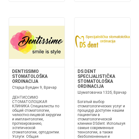
DENTISSIMO
DS DENT
STOMATOLOŠKA
SPECIJALISTIČKA
ORDINACIJA
STOMATOLOŠKA
ORDINACIJA
Старца Вуядин 9, Врачар
Шуматовачка 132б, Врачар
ДЕНТИССИМО
СТОМАТОЛОШКАЯ
Богатый выбор
КЛИНИКА Специалисты по
стоматологических услуг и
общей стоматологии,
процедур доступен нашим
челюстно-лицевой хирургии
пациентам в
и имплантологии,
стоматологической
протезированию,
клинике DSdent. Используя
эстетической
самые современные
стоматологии, ортодонтии.
технологии, а также
Услуги: Общая
безболезненные и