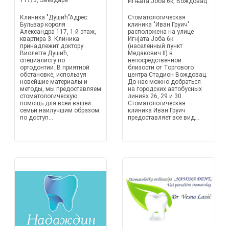
117/3, Звездара
Игњата Јоба 6к, Вождовац
Клиника "Душић"Адрес:
Стоматологическая
Бульвар короля
клиника "Иван Груич"
Александра 117, 1-й этаж,
расположена на улице
квартира 3. Клиника
Игнјата Јоба 6к
принадлежит доктору
(населенный пункт
Виолетте Душић,
Медакович II) в
специалисту по
непосредственной
ортодонтии. В приятной
близости от Торгового
обстановке, используя
центра Стадион Вождовац.
новейшие материалы и
До нас можно добраться
методы, мы предоставляем
на городских автобусных
стоматологическую
линиях 26, 29 и 30.
помощь для всей вашей
Стоматологическая
семьи наилучшим образом
клиника Иван Груич
по доступ...
предоставляет все вид...