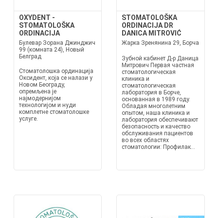
OXYDENT -
STOMATOLOŠKA
STOMATOLOŠKA
ORDINACIJA DR
ORDINACIJA
DANICA MITROVIĆ
Булевар Зорана Джинджич
Жарка Зренянина 29, Борча
99 (комната 24), Новый
Белград
Зубной кабинет Д-р Даница
Митрович Первая частная
Стоматолошка ординација
стоматологическая
Оксидент, која се налази у
клиника и
Новом Београду,
стоматологическая
опремљена је
лаборатория в Борче,
најмодернијом
основанная в 1989 году.
технологијом и нуди
Обладая многолетним
комплетне стоматолошке
опытом, наша клиника и
услуге.
лаборатория обеспечивают
безопасность и качество
обслуживания пациентов
во всех областях
стоматологии: Профилак...