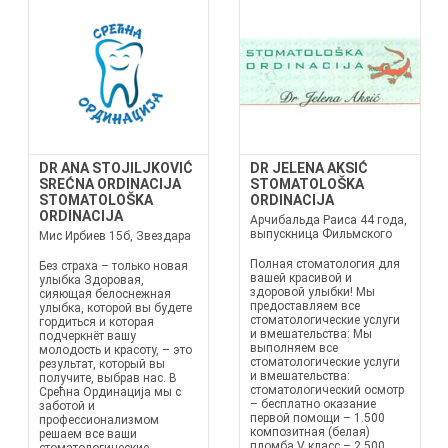
DR ANA STOJILJKOVIĆ
DR JELENA AKSIĆ
SREĆNA ORDINACIJA
STOMATOLOŠKA
STOMATOLOŠKA
ORDINACIJA
ORDINACIJA
Арчибальда Раиса 44 года,
выпускница Фильмского
Мис Ирбиев 15б, Звездара
Полная стоматология для
Без страха – только новая
вашей красивой и
улыбка Здоровая,
здоровой улыбки! Мы
сияющая белоснежная
предоставляем все
улыбка, которой вы будете
стоматологические услуги
гордиться и которая
и вмешательства: Мы
подчеркнёт вашу
выполняем все
молодость и красоту, – это
стоматологические услуги
результат, который вы
и вмешательства:
получите, выбрав нас. В
стоматологический осмотр
Срећна Ординација мы с
– бесплатно оказание
заботой и
первой помощи – 1.500
профессионализмом
композитная (белая)
решаем все ваши
пломба V класс – 2.500