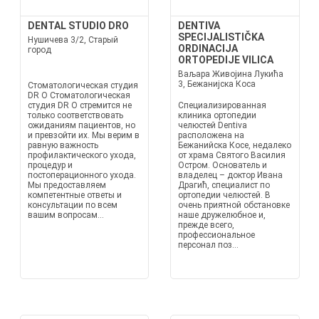
DENTAL STUDIO DRO
DENTIVA
SPECIJALISTIČKA
Нушичева 3/2, Старый
ORDINACIJA
город
ORTOPEDIJE VILICA
Ваљара Живојина Лукића
3, Бежанијска Коса
Стоматологическая студия
DR O Стоматологическая
студия DR O стремится не
Специализированная
только соответствовать
клиника ортопедии
ожиданиям пациентов, но
челюстей Dentiva
и превзойти их. Мы верим в
расположена на
равную важность
Бежанийска Косе, недалеко
профилактического ухода,
от храма Святого Василия
процедур и
Остром. Основатель и
постоперационного ухода.
владелец – доктор Ивана
Мы предоставляем
Драгић, специалист по
компетентные ответы и
ортопедии челюстей. В
консультации по всем
очень приятной обстановке
вашим вопросам...
наше дружелюбное и,
прежде всего,
профессиональное
персонал поз...