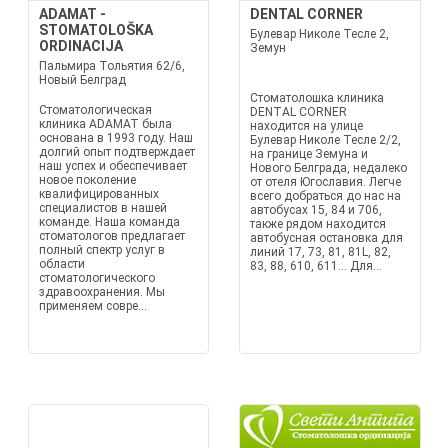
ADAMAT -
DENTAL CORNER
STOMATOLOŠKA
Булевар Николе Тесле 2,
ORDINACIJA
Земун
Пальмира Тольятия 62/6,
Новый Белград
Стоматолошка клиника
Стоматологическая
DENTAL CORNER
клиника ADAMAT была
находится на улице
основана в 1993 году. Наш
Булевар Николе Тесле 2/2,
долгий опыт подтверждает
на границе Земуна и
наш успех и обеспечивает
Нового Белграда, недалеко
новое поколение
от отеля Югославия. Легче
квалифицированных
всего добраться до нас на
специалистов в нашей
автобусах 15, 84 и 706,
команде. Наша команда
также рядом находится
стоматологов предлагает
автобусная остановка для
полный спектр услуг в
линий 17, 73, 81, 81L, 82,
области
83, 88, 610, 611... Для...
стоматологического
здравоохранения. Мы
применяем совре...