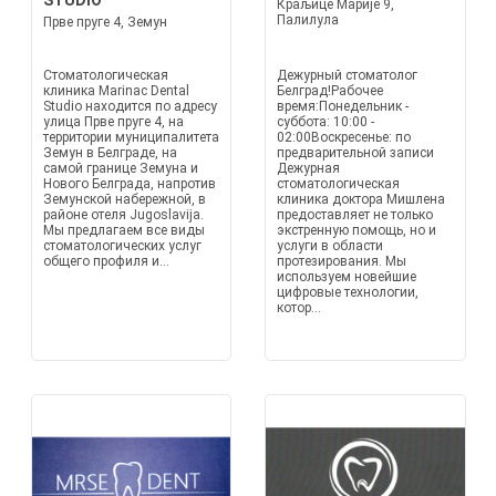
STUDIO
Краљице Марије 9,
Палилула
Прве пруге 4, Земун
Стоматологическая
Дежурный стоматолог
клиника Marinac Dental
Белград!Рабочее
Studio находится по адресу
время:Понедельник -
улица Прве пруге 4, на
суббота: 10:00 -
территории муниципалитета
02:00Воскресенье: по
Земун в Белграде, на
предварительной записи
самой границе Земуна и
Дежурная
Нового Белграда, напротив
стоматологическая
Земунской набережной, в
клиника доктора Мишлена
районе отеля Jugoslavija.
предоставляет не только
Мы предлагаем все виды
экстренную помощь, но и
стоматологических услуг
услуги в области
общего профиля и...
протезирования. Мы
используем новейшие
цифровые технологии,
котор...