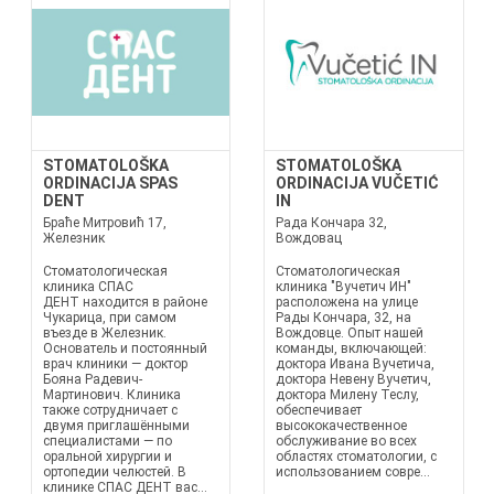
STOMATOLOŠKA
STOMATOLOŠKA
ORDINACIJA SPAS
ORDINACIJA VUČETIĆ
DENT
IN
Браће Митровић 17,
Рада Кончара 32,
Железник
Вождовац
Стоматологическая
Стоматологическая
клиника СПАС
клиника "Вучетич ИН"
ДЕНТ находится в районе
расположена на улице
Чукарица, при самом
Рады Кончара, 32, на
въезде в Железник.
Вождовце. Опыт нашей
Основатель и постоянный
команды, включающей:
врач клиники — доктор
доктора Ивана Вучетича,
Бояна Радевич-
доктора Невену Вучетич,
Мартинович. Клиника
доктора Милену Теслу,
также сотрудничает с
обеспечивает
двумя приглашёнными
высококачественное
специалистами — по
обслуживание во всех
оральной хирургии и
областях стоматологии, с
ортопедии челюстей. В
использованием совре...
клинике СПАС ДЕНТ вас...