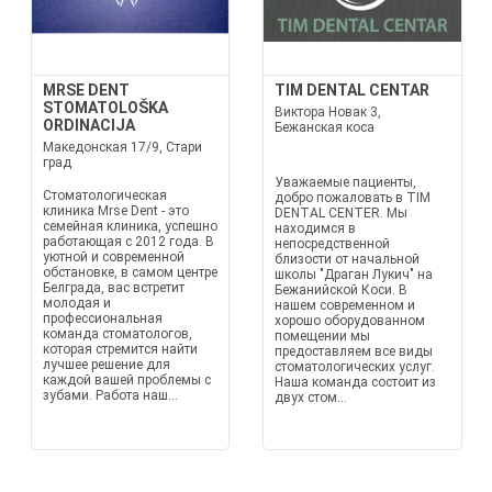
MRSE DENT
TIM DENTAL CENTAR
STOMATOLOŠKA
Виктора Новак 3,
ORDINACIJA
Бежанская коса
Македонская 17/9, Стари
град
Уважаемые пациенты,
Стоматологическая
добро пожаловать в TIM
клиника Mrse Dent - это
DENTAL CENTER. Мы
семейная клиника, успешно
находимся в
работающая с 2012 года. В
непосредственной
уютной и современной
близости от начальной
обстановке, в самом центре
школы "Драган Лукич" на
Белграда, вас встретит
Бежанийской Коси. В
молодая и
нашем современном и
профессиональная
хорошо оборудованном
команда стоматологов,
помещении мы
которая стремится найти
предоставляем все виды
лучшее решение для
стоматологических услуг.
каждой вашей проблемы с
Наша команда состоит из
зубами. Работа наш...
двух стом...