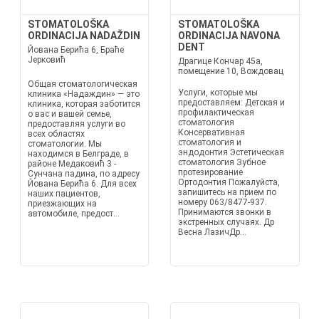
STOMATOLOŠKA
STOMATOLOŠKA
ORDINACIJA NADAŽDIN
ORDINACIJA NAVONA
DENT
Йована Берића 6, Браће
Јерковић
Драгице Кончар 45a,
помещение 10, Вождовац
Общая стоматологическая
Услуги, которые мы
клиника «Надаждин» — это
предоставляем: Детская и
клиника, которая заботится
профилактическая
о вас и вашей семье,
стоматология
предоставляя услуги во
Консервативная
всех областях
стоматология и
стоматологии. Мы
эндодонтия Эстетическая
находимся в Белграде, в
стоматология Зубное
районе Медаковић 3 -
протезирование
Сунчана падина, по адресу
Ортодонтия Пожалуйста,
Йована Берића 6. Для всех
запишитесь на прием по
наших пациентов,
номеру 063/8477-937.
приезжающих на
Принимаются звонки в
автомобиле, предост...
экстренных случаях. Др
Весна ЛазичДр...