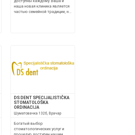
доступны каждому. Ваша и
наша новая клиника является
частью семейной традиции, н...
DS DENT SPECIJALISTIČKA
STOMATOLOŠKA
ORDINACIJA
Шуматовачка 132б, Врачар
Богатый выбор
стоматологических услуг и
процедур доступен нашим