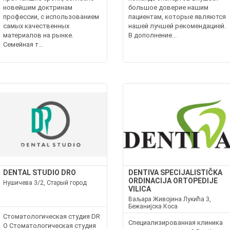
новейшим доктринам
большое доверие нашим
профессии, с использованием
пациентам, которые являются
самых качественных
нашей лучшей рекомендацией.
материалов на рынке.
В дополнение...
Семейная т...
DENTAL STUDIO DRO
DENTIVA SPECIJALISTIČKA
ORDINACIJA ORTOPEDIJE
Нушичева 3/2, Старый город
VILICA
Ваљара Живојина Лукића 3,
Бежанијска Коса
Стоматологическая студия DR
Специализированная клиника
O Стоматологическая студия