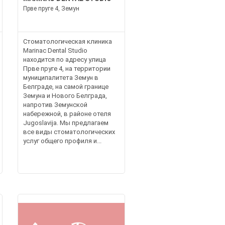
Прве пруге 4, Земун
Стоматологическая клиника
Marinac Dental Studio
находится по адресу улица
Прве пруге 4, на территории
муниципалитета Земун в
Белграде, на самой границе
Земуна и Нового Белграда,
напротив Земунской
набережной, в районе отеля
Jugoslavija. Мы предлагаем
все виды стоматологических
услуг общего профиля и...