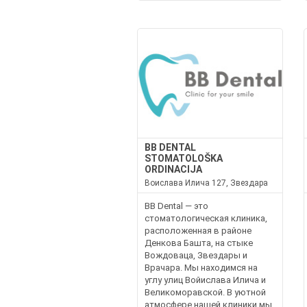
BB DENTAL
STOMATOLOŠKA
ORDINACIJA
Воислава Илича 127, Звездара
BB Dental — это
стоматологическая клиника,
расположенная в районе
Денкова Башта, на стыке
Вождоваца, Звездары и
Врачара. Мы находимся на
углу улиц Войислава Илича и
Великоморавской. В уютной
атмосфере нашей клиники мы