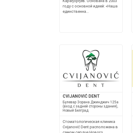
Карађорђев. Основана в 2003
году с основной идеей: «Наша
единственна...
CVIJANOVIĆ DENT
Булевар Зорана Джинджич 125а
(вход с задней стороны здания),
Новый Белград
Стоматологическая клиника
Cvijanović Dent расположена в
самом сердце Нового