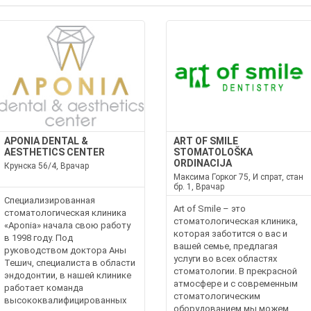
APONIA DENTAL &
ART OF SMILE
AESTHETICS CENTER
STOMATOLOŠKA
ORDINACIJA
Крунска 56/4, Врачар
Максима Горког 75, И спрат, стан
бр. 1, Врачар
Специализированная
Art of Smile – это
стоматологическая клиника
стоматологическая клиника,
«Aponia» начала свою работу
которая заботится о вас и
в 1998 году. Под
вашей семье, предлагая
руководством доктора Аны
услуги во всех областях
Тешич, специалиста в области
стоматологии. В прекрасной
эндодонтии, в нашей клинике
атмосфере и с современным
работает команда
стоматологическим
высококвалифицированных
оборудованием мы можем