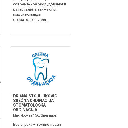
современное оборудование и
материалы, а также опыт
нашей команды
стоматологов, мы...
DR ANA STOJILJKOVIĆ
SREĆNA ORDINACIJA
STOMATOLOŠKA
ORDINACIJA
Мис Ирбиев 15б, Звездара
Без страха – только новая