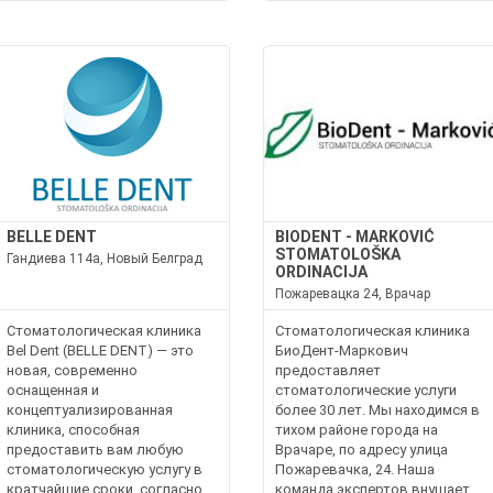
BELLE DENT
BIODENT - MARKOVIĆ
STOMATOLOŠKA
Гандиева 114a, Новый Белград
ORDINACIJA
Пожаревацка 24, Врачар
Стоматологическая клиника
Стоматологическая клиника
Bel Dent (BELLE DENT) — это
БиоДент-Маркович
новая, современно
предоставляет
оснащенная и
стоматологические услуги
концептуализированная
более 30 лет. Мы находимся в
клиника, способная
тихом районе города на
предоставить вам любую
Врачаре, по адресу улица
стоматологическую услугу в
Пожаревачка, 24. Наша
кратчайшие сроки, согласно
команда экспертов внушает