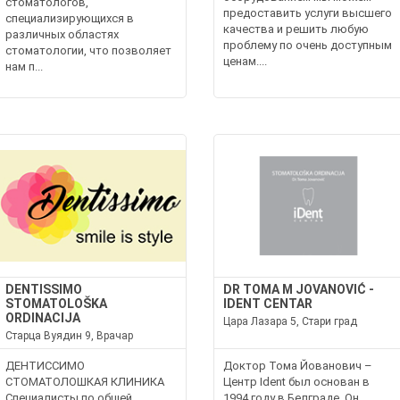
стоматологов,
предоставить услуги высшего
специализирующихся в
качества и решить любую
различных областях
проблему по очень доступным
стоматологии, что позволяет
ценам....
нам п...
DENTISSIMO
DR TOMA M JOVANOVIĆ -
STOMATOLOŠKA
IDENT CENTAR
ORDINACIJA
Цара Лазара 5, Стари град
Старца Вуядин 9, Врачар
ДЕНТИССИМО
Доктор Тома Йованович –
СТОМАТОЛОШКАЯ КЛИНИКА
Центр Ident был основан в
Специалисты по общей
1994 году в Белграде. Он