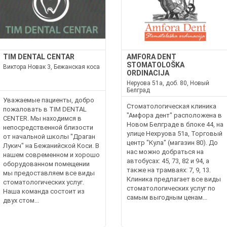
TIM DENTAL CENTAR
AMFORA DENT
STOMATOLOŠKA
Виктора Новак 3, Бежанская коса
ORDINACIJA
Неруова 51а, доб. 80, Новый
Белград
Уважаемые пациенты, добро
Стоматологическая клиника
пожаловать в TIM DENTAL
"Амфора дент" расположена в
CENTER. Мы находимся в
Новом Белграде в блоке 44, на
непосредственной близости
улице Нехруова 51а, Торговый
от начальной школы "Драган
центр "Кула" (магазин 80). До
Лукич" на Бежанийской Коси. В
нас можно добраться на
нашем современном и хорошо
автобусах: 45, 73, 82 и 94, а
оборудованном помещении
также на трамваях: 7, 9, 13.
мы предоставляем все виды
Клиника предлагает все виды
стоматологических услуг.
стоматологических услуг по
Наша команда состоит из
самым выгодным ценам...
двух стом...