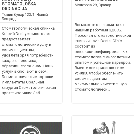
STOMATOLOŠKA
Молерова 29, Врачар
ORDINACIJA
Тошин бунар 123/1, Новый
Белград
Вы можете ознакомиться с
Стоматологическая клиника
нашими работами ЗДЕСЬ.
Kolović Dent уже много лет
Персонал стоматологической
предоставляет
клиники Lavin Dental Clinic
стоматологические услуги
состоит из
своим пациентам,
высококвалифицированных
удовлетворяя потребности
стоматологов с многолетним
каждого человека,
опытом и успешной карьерой.
обратившегося к нам. Наши
Вместе они прилагают все
услуги включают в себя:
усилия, чтобы обеспечить
Бесметаллические коронки
своим пациентам
Имплантаты Оральная
максимально качественную
хирургия Стоматологическая
стоматологическ...
протезирование Заб...