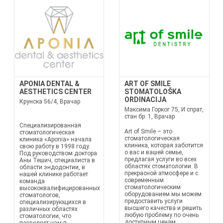
APONIA DENTAL &
ART OF SMILE
AESTHETICS CENTER
STOMATOLOŠKA
ORDINACIJA
Крунска 56/4, Врачар
Максима Горког 75, И спрат,
стан бр. 1, Врачар
Специализированная
Art of Smile – это
стоматологическая
стоматологическая
клиника «Aponia» начала
клиника, которая заботится
свою работу в 1998 году.
о вас и вашей семье,
Под руководством доктора
предлагая услуги во всех
Аны Тешич, специалиста в
областях стоматологии. В
области эндодонтии, в
прекрасной атмосфере и с
нашей клинике работает
современным
команда
стоматологическим
высококвалифицированных
оборудованием мы можем
стоматологов,
предоставить услуги
специализирующихся в
высшего качества и решить
различных областях
любую проблему по очень
стоматологии, что
доступным ценам....