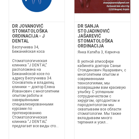
DR JOVANOVIĆ
DR SANJA
STOMATOLOŠKA
STOJADINOVIĆ
ORDINACIJA - J
JAŠAREVIĆ
DENTAL
STOMATOLOŠKA
ORDINACIJA
Веспучиева 34,
Бежанийская коса
Янка Катића 3, Керняча
Стоматологическая
В уютной атмосфере
клиника "J DENTAL"
кабинета доктора Саньи
расположена на
Стоядинович Яшараевич, с
Бежанийской косе по
многолетним опытом и
адресу Веспучиева 34.
современными
Основатель и владелец
технологиями, мы
клиники — доктор Елена
возвращаем вам красивую
Йованович с многолетним
улыбку. С успешным
опытом работы и
сотрудничеством с
завершёнными
хирургом, ортодонтом и
специализированными
пародонтологом мы
курсами по
охватываем все области
протезированию.
стоматологии. Мы также
Стоматологическая
вкладываем много
клиника "J DENTAL"
терпения и усил...
предлагает все виды сто...