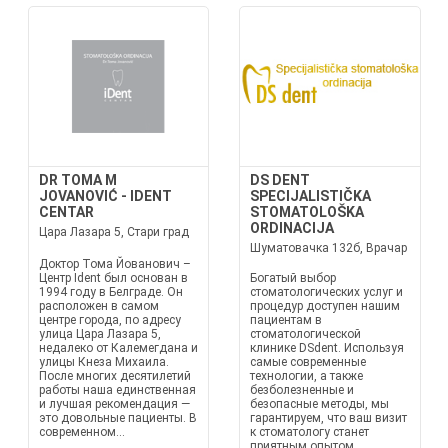
DR TOMA M
DS DENT
JOVANOVIĆ - IDENT
SPECIJALISTIČKA
CENTAR
STOMATOLOŠKA
ORDINACIJA
Цара Лазара 5, Стари град
Шуматовачка 132б, Врачар
Доктор Тома Йованович –
Центр Ident был основан в
Богатый выбор
1994 году в Белграде. Он
стоматологических услуг и
расположен в самом
процедур доступен нашим
центре города, по адресу
пациентам в
улица Цара Лазара 5,
стоматологической
недалеко от Калемегдана и
клинике DSdent. Используя
улицы Кнеза Михаила.
самые современные
После многих десятилетий
технологии, а также
работы наша единственная
безболезненные и
и лучшая рекомендация —
безопасные методы, мы
это довольные пациенты. В
гарантируем, что ваш визит
современном...
к стоматологу станет
приятным опытом.