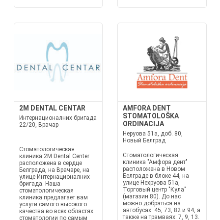
2M DENTAL CENTAR
AMFORA DENT
STOMATOLOŠKA
Интернационалних бригада
ORDINACIJA
22/20, Врачар
Неруова 51а, доб. 80,
Новый Белград
Стоматологическая
Стоматологическая
клиника 2M Dental Center
клиника "Амфора дент"
расположена в сердце
расположена в Новом
Белграда, на Врачаре, на
Белграде в блоке 44, на
улице Интернационалних
улице Нехруова 51а,
бригада. Наша
Торговый центр "Кула"
стоматологическая
(магазин 80). До нас
клиника предлагает вам
можно добраться на
услуги самого высокого
автобусах: 45, 73, 82 и 94, а
качества во всех областях
также на трамваях: 7, 9, 13.
стоматологии по самым