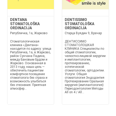
DENTANA
DENTISSIMO
STOMATOLOŠKA
STOMATOLOŠKA
ORDINACIJA
ORDINACIJA
Републичка, 1а, Жарково
Старца Вуядин 9, Врачар
Стоматологическая
ДЕНТИССИМО
клиника «Дентана»
СТОМАТОЛОШКАЯ
находится по адресу: улица
КЛИНИКА Специалисты по
Републичка, 1а, в Жарково,
общей стоматологии,
район Сунчана Падина,
челюстно-лицевой хирургии
между Бановым Брдом и
и имплантологии,
Жарково. Основанная в
протезированию,
2013 году, наша цель —
эстетической
обеспечить пациентам
стоматологии, ортодонтии.
комфортное посещение
Услуги: Общая
стоматолога без страха и
стоматология Эндодонтия
возможность улыбаться
Протезирование Оральная
без стеснения. Приятная
хирургия (имплантология)
атмосфер...
Периодонтология Методы
All on 4 / All...