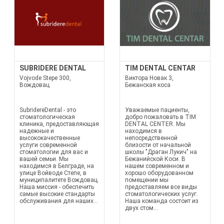
SUBRIDERE DENTAL
TIM DENTAL CENTAR
Vojvode Stepe 300,
Виктора Новак 3,
Вождовац
Бежанская коса
SubridereDental - это
Уважаемые пациенты,
стоматологическая
добро пожаловать в TIM
клиника, предоставляющая
DENTAL CENTER. Мы
надежные и
находимся в
высококачественные
непосредственной
услуги современной
близости от начальной
стоматологии для вас и
школы "Драган Лукич" на
вашей семьи. Мы
Бежанийской Коси. В
находимся в Белграде, на
нашем современном и
улице Войводе Степе, в
хорошо оборудованном
муниципалитете Вождовац.
помещении мы
Наша миссия - обеспечить
предоставляем все виды
самые высокие стандарты
стоматологических услуг.
обслуживания для наших...
Наша команда состоит из
двух стом...