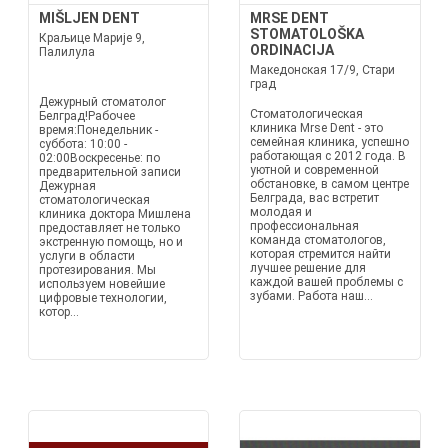
MIŠLJEN DENT
MRSE DENT
STOMATOLOŠKA
Краљице Марије 9,
ORDINACIJA
Палилула
Македонская 17/9, Стари
град
Дежурный стоматолог
Стоматологическая
Белград!Рабочее
клиника Mrse Dent - это
время:Понедельник -
семейная клиника, успешно
суббота: 10:00 -
работающая с 2012 года. В
02:00Воскресенье: по
уютной и современной
предварительной записи
обстановке, в самом центре
Дежурная
Белграда, вас встретит
стоматологическая
молодая и
клиника доктора Мишлена
профессиональная
предоставляет не только
команда стоматологов,
экстренную помощь, но и
которая стремится найти
услуги в области
лучшее решение для
протезирования. Мы
каждой вашей проблемы с
используем новейшие
зубами. Работа наш...
цифровые технологии,
котор...