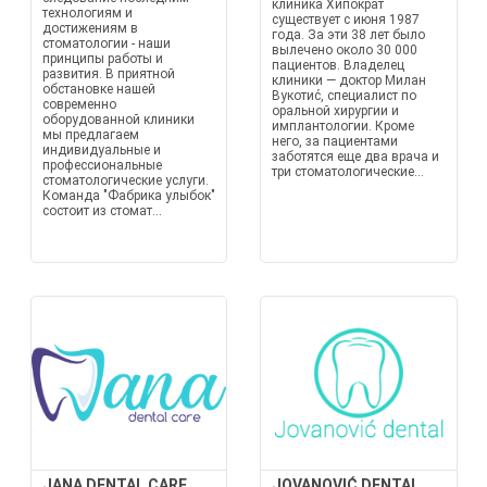
клиника Хипократ
технологиям и
существует с июня 1987
достижениям в
года. За эти 38 лет было
стоматологии - наши
вылечено около 30 000
принципы работы и
пациентов. Владелец
развития. В приятной
клиники — доктор Милан
обстановке нашей
Вукотиć, специалист по
современно
оральной хирургии и
оборудованной клиники
имплантологии. Кроме
мы предлагаем
него, за пациентами
индивидуальные и
заботятся еще два врача и
профессиональные
три стоматологические...
стоматологические услуги.
Команда "Фабрика улыбок"
состоит из стомат...
JANA DENTAL CARE
JOVANOVIĆ DENTAL