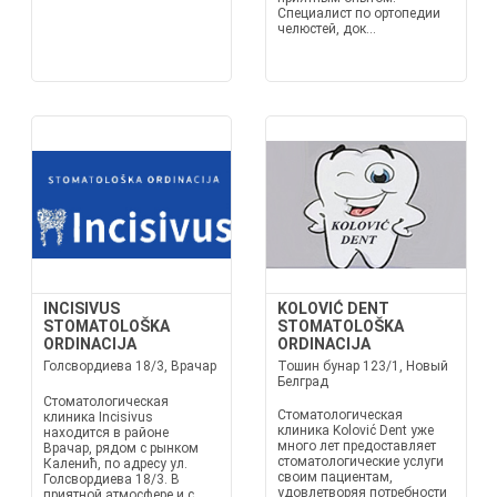
Специалист по ортопедии
челюстей, док...
INCISIVUS
KOLOVIĆ DENT
STOMATOLOŠKA
STOMATOLOŠKA
ORDINACIJA
ORDINACIJA
Голсвордиева 18/3, Врачар
Тошин бунар 123/1, Новый
Белград
Стоматологическая
Стоматологическая
клиника Incisivus
клиника Kolović Dent уже
находится в районе
много лет предоставляет
Врачар, рядом с рынком
стоматологические услуги
Каленић, по адресу ул.
своим пациентам,
Голсвордиева 18/3. В
удовлетворяя потребности
приятной атмосфере и с