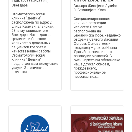
ORTOPEDIJE VILICA
Каймакчаланская 63,
Звездара
Ваљара Живојина Лукића
3, Бежанијска Коса
Стоматологическая
клиника "Дентим"
Специализированная
расположена по адресу:
клиника ортопедии
улица Каймакчаланская,
челюстей Dentiva
63, в муниципалитете
расположена на
Звездара. Наша долгая
Бежанийска Косе, недалеко
традиция и большое
от храма Святого Василия
количество довольных
Остром. Основатель и
пациентов говорят о
владелец – доктор Ивана
качестве нашей работы.
Драгић, специалист по
Стоматологическая
ортопедии челюстей. В
клиника "Дентим"
очень приятной обстановке
предлагает вам следующие
наше дружелюбное и,
услуги: Эстетическая
прежде всего,
стоматол...
профессиональное
персонал поз...