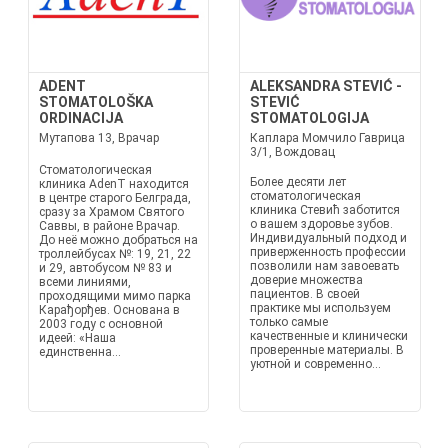
ADENT
ALEKSANDRA STEVIĆ -
STOMATOLOŠKA
STEVIĆ
ORDINACIJA
STOMATOLOGIJA
Мутапова 13, Врачар
Каплара Момчило Гаврица
3/1, Вождовац
Стоматологическая
Более десяти лет
клиника AdenT находится
стоматологическая
в центре старого Белграда,
клиника Стевић заботится
сразу за Храмом Святого
о вашем здоровье зубов.
Саввы, в районе Врачар.
Индивидуальный подход и
До неё можно добраться на
приверженность профессии
троллейбусах №: 19, 21, 22
позволили нам завоевать
и 29, автобусом № 83 и
доверие множества
всеми линиями,
пациентов. В своей
проходящими мимо парка
практике мы используем
Карађорђев. Основана в
только самые
2003 году с основной
качественные и клинически
идеей: «Наша
проверенные материалы. В
единственна...
уютной и современно...