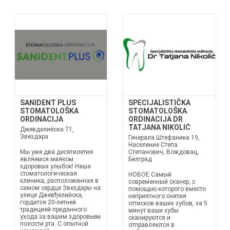
SANIDENT PLUS
SPECIJALISTIČKA
STOMATOLOŠKA
STOMATOLOŠKA
ORDINACIJA
ORDINACIJA DR
TATJANA NIKOLIĆ
Джевделийска 71,
Звездара
Генерала Штефаника 19,
Население Степа
Мы уже два десятилетия
Степанович, Вождовац,
являемся маяком
Белград
здоровых улыбок! Наша
стоматологическая
НОВОЕ Самый
клиника, расположенная в
современный сканер, с
самом сердце Звездары на
помощью которого вместо
улице Джевђелийска,
неприятного снятия
гордится 20-летней
оттисков ваших зубов, за 5
традицией преданного
минут ваши зубы
ухода за вашим здоровьем
сканируются и
полости рта. С опытной
отправляются в