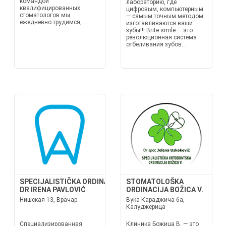
командой
лабораторию, где
квалифицированных
цифровым, компьютерным
стоматологов мы
— самым точным методом
ежедневно трудимся,...
изготавливаются ваши
зубы!!! Brite smile — это
революционная система
отбеливания зубов...
SPECIJALISTIČKA ORDINACIJA
STOMATOLOŠKA
DR IRENA PAVLOVIĆ
ORDINACIJA BOŽICA V.
Нишская 13, Врачар
Вука Караджича 6а,
Калуджерица
Специализированная
Клиника Божица В. — это