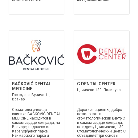
позволяет нам п...
BAČKOVIĆ DENTAL
C DENTAL CENTER
MEDICINE
Цвиичева 130, Палилула
Господара Вучича 1а,
Врачар
Стоматологическая
Дорогие пациенты, добро
клиника BAČKOVIĆ DENTAL
пожаловать в
MEDICINE находится в
стоматологический центр C
самом сердце Белграда, на
в самом сердце Белграда,
Врачаре, недалеко от
по адресу Цвижичева, 130!
Карађорђевог парка,
Стоматологический центр C
Неймaрского парка и
объединяет три основы