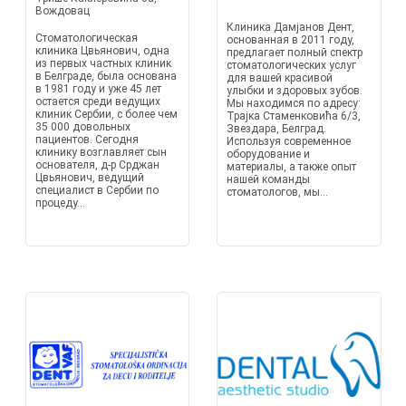
Вождовац
Клиника Дамјанов Дент,
Стоматологическая
основанная в 2011 году,
клиника Цвьянович, одна
предлагает полный спектр
из первых частных клиник
стоматологических услуг
в Белграде, была основана
для вашей красивой
в 1981 году и уже 45 лет
улыбки и здоровых зубов.
остается среди ведущих
Мы находимся по адресу:
клиник Сербии, с более чем
Трајка Стаменковића 6/3,
35 000 довольных
Звездара, Белград.
пациентов. Сегодня
Используя современное
клинику возглавляет сын
оборудование и
основателя, д-р Срджан
материалы, а также опыт
Цвьянович, ведущий
нашей команды
специалист в Сербии по
стоматологов, мы...
процеду...