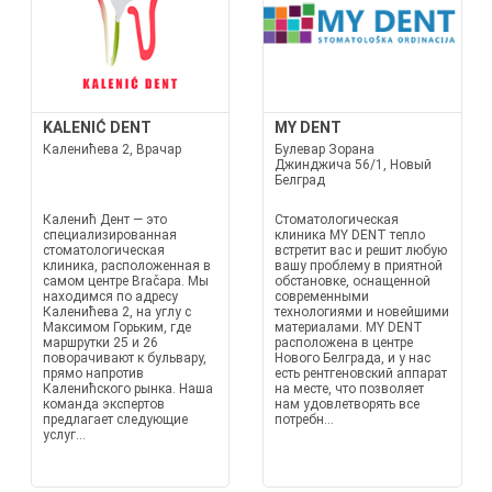
KALENIĆ DENT
MY DENT
Каленићева 2, Врачар
Булевар Зорана
Джинджича 56/1, Новый
Белград
Каленић Дент — это
Стоматологическая
специализированная
клиника MY DENT тепло
стоматологическая
встретит вас и решит любую
клиника, расположенная в
вашу проблему в приятной
самом центре Вračара. Мы
обстановке, оснащенной
находимся по адресу
современными
Каленићева 2, на углу с
технологиями и новейшими
Максимом Горьким, где
материалами. MY DENT
маршрутки 25 и 26
расположена в центре
поворачивают к бульвару,
Нового Белграда, и у нас
прямо напротив
есть рентгеновский аппарат
Каленићского рынка. Наша
на месте, что позволяет
команда экспертов
нам удовлетворять все
предлагает следующие
потребн...
услуг...