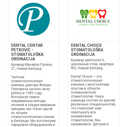
DENTAL CENTAR
DENTAL CHOICE
PETKOVIĆ -
STOMATOLOŠKA
STOMATOLOŠKA
ORDINACIJA
ORDINACIJA
Булевар уметности 5,
цокольный этаж, квартира
Булевар Михайла Пупина
№3, Новый Белград.
21, Новый Белград
Dental Choice — это
Частная
стоматологическая
стоматологическая
клиника с многолетним
клиника доктора Желько
опытом в области
Петковича начала свою
поливалентной
работу в 1985 году.
стоматологии. Наша
Используя самые
команда состоит из врачей
современные методы
различных специальностей,
лечения и следуя мировым
что позволяет нам
трендам, мы стали одной
охватывать все
из лучших
направления
стоматологических клиник
стоматологии. Мы
в Белграде. Мы используем
занимаемся: Детской и
передовое оборудование и