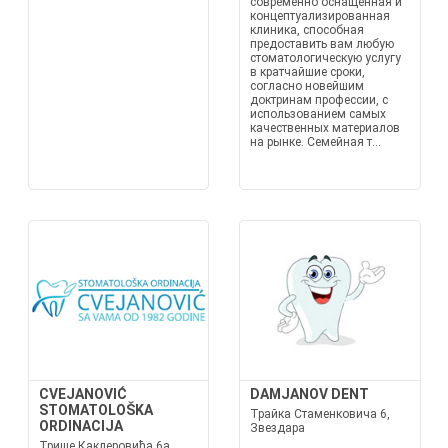
современно оснащенная и
концептуализированная
клиника, способная
предоставить вам любую
стоматологическую услугу
в кратчайшие сроки,
согласно новейшим
доктринам профессии, с
использованием самых
качественных материалов
на рынке. Семейная т...
CVEJANOVIĆ
DAMJANOV DENT
STOMATOLOŠKA
Трайка Стаменковича 6,
ORDINACIJA
Звездара
Трише Каклеровића 6а,