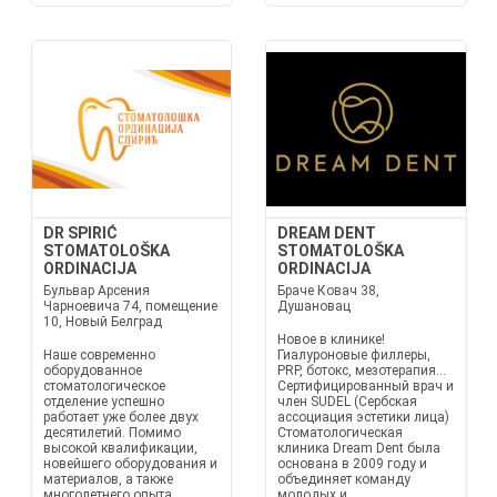
DR SPIRIĆ
DREAM DENT
STOMATOLOŠKA
STOMATOLOŠKA
ORDINACIJA
ORDINACIJA
Бульвар Арсения
Браче Ковач 38,
Чарноевича 74, помещение
Душановац
10, Новый Белград
Новое в клинике!
Наше современно
Гиалуроновые филлеры,
оборудованное
PRP, ботокс, мезотерапия...
стоматологическое
Сертифицированный врач и
отделение успешно
член SUDEL (Сербская
работает уже более двух
ассоциация эстетики лица)
десятилетий. Помимо
Стоматологическая
высокой квалификации,
клиника Dream Dent была
новейшего оборудования и
основана в 2009 году и
материалов, а также
объединяет команду
многолетнего опыта
молодых и