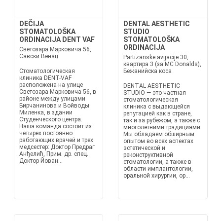
DEČIJA
DENTAL AESTHETIC
STOMATOLOŠKA
STUDIO
ORDINACIJA DENT VAF
STOMATOLOŠKA
ORDINACIJA
Светозара Марковича 56,
Савски Венац
Partizanske avijacije 30,
квартира 3 (за MC Donalds),
Стоматологическая
Бежанийска коса
клиника DENT-VAF
расположена на улице
DENTAL AESTHETIC
Светозара Марковича 56, в
STUDIO — это частная
районе между улицами
стоматологическая
Бирчанинова и Войводы
клиника с выдающейся
Миленка, в здании
репутацией как в стране,
Студенческого центра.
так и за рубежом, а также с
Наша команда состоит из
многолетними традициями.
четырех постоянно
Мы обладаем обширным
работающих врачей и трех
опытом во всех аспектах
медсестер: Доктор Предраг
эстетической и
Анђелић, Прим. др. спец.
реконструктивной
Доктор Йован...
стоматологии, а также в
области имплантологии,
оральной хирургии, ор...