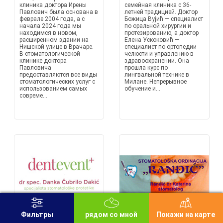
клиника доктора Ирены
семейная клиника с 36-
Павлович была основана в
летней традицией. Доктор
феврале 2004 года, а с
Божица Вујић — специалист
начала 2024 года мы
по оральной хирургии и
находимся в новом,
протезированию, а доктор
расширенном здании на
Елена Ускоковић —
Нишской улице в Врачаре.
специалист по ортопедии
В стоматологической
челюсти и управлению в
клинике доктора
здравоохранении. Она
Павловича
прошла курс по
предоставляются все виды
лингвальной технике в
стоматологических услуг с
Милане. Непрерывное
использованием самых
обучение и...
совреме...
Фильтры
рядом со мной
Покажи на карте
STOMATOLOŠKA
STOMATOLOŠKA