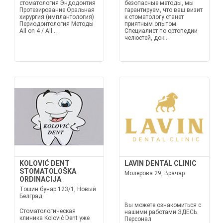
стоматология Эндодонтия
безопасные методы, мы
Протезирование Оральная
гарантируем, что ваш визит
хирургия (имплантология)
к стоматологу станет
Периодонтология Методы
приятным опытом.
All on 4 / All...
Специалист по ортопедии
челюстей, док...
KOLOVIĆ DENT
LAVIN DENTAL CLINIC
STOMATOLOŠKA
Молерова 29, Врачар
ORDINACIJA
Тошин бунар 123/1, Новый
Белград
Вы можете ознакомиться с
Стоматологическая
нашими работами ЗДЕСЬ.
клиника Kolović Dent уже
Персонал