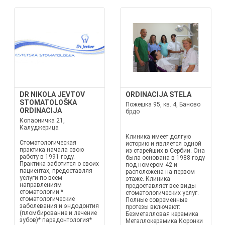
DR NIKOLA JEVTOV
ORDINACIJA STELA
STOMATOLOŠKA
Пожешка 95, кв. 4, Баново
ORDINACIJA
брдо
Копаоничка 21,
Калуджерица
Клиника имеет долгую
Стоматологическая
историю и является одной
практика начала свою
из старейших в Сербии. Она
работу в 1991 году.
была основана в 1988 году
Практика заботится о своих
под номером 42 и
пациентах, предоставляя
расположена на первом
услуги по всем
этаже. Клиника
направлениям
предоставляет все виды
стоматологии.*
стоматологических услуг.
стоматологические
Полные современные
заболевания и эндодонтия
протезы включают:
(пломбирование и лечение
Безметалловая керамика
зубов)* парадонтология*
Металлокерамика Коронки