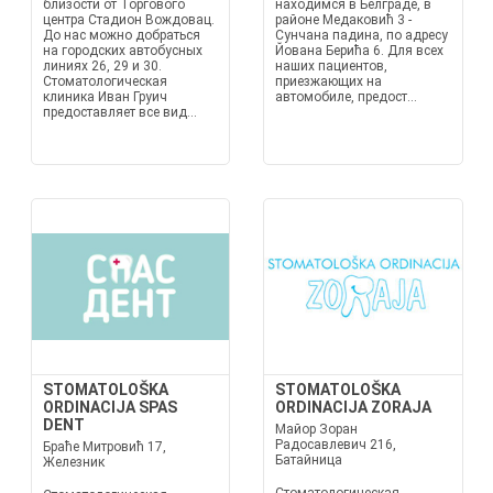
близости от Торгового
находимся в Белграде, в
центра Стадион Вождовац.
районе Медаковић 3 -
До нас можно добраться
Сунчана падина, по адресу
на городских автобусных
Йована Берића 6. Для всех
линиях 26, 29 и 30.
наших пациентов,
Стоматологическая
приезжающих на
клиника Иван Груич
автомобиле, предост...
предоставляет все вид...
STOMATOLOŠKA
STOMATOLOŠKA
ORDINACIJA SPAS
ORDINACIJA ZORAJA
DENT
Майор Зоран
Радосавлевич 216,
Браће Митровић 17,
Батайница
Железник