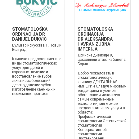
STOMATOLOŠKA
STOMATOLOSKA
ORDINACIJA DR
ORDINACIJA
DANIJEL BUKVIĆ
DR.ALEKSANDRA
HAVRAN ZUBNA
Бульвар искусства 1, Новый
IMPERIJA
Белград
Дринске дивизије 9,
Клиника предоставляет все
цокольный этаж, кабинет 2,
виды стоматологических
Борча
услуг для детей и
взрослых: лечение и
Добро пожаловать в
восстановление зубов
стоматологическую
лечение заболеваний
клинику ДЕНТАЛЬНАЯ
десен удаление зубов
ИМПЕРИЯ Следуя мировым
изготовление съемных и
тенденциям в уютной
несъемных протезов
обстановке и используя
самые современные
технологии, мы можем
предоставить вам услуги в
области:
Профилактической
стоматологии Эстетической
стоматологии
Консервативной
стоматологии
Протезировани...