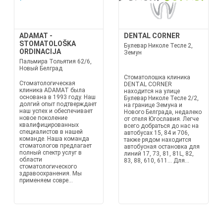
ADAMAT -
DENTAL CORNER
STOMATOLOŠKA
Булевар Николе Тесле 2,
ORDINACIJA
Земун
Пальмира Тольятия 62/6,
Новый Белград
Стоматолошка клиника
Стоматологическая
DENTAL CORNER
клиника ADAMAT была
находится на улице
основана в 1993 году. Наш
Булевар Николе Тесле 2/2,
долгий опыт подтверждает
на границе Земуна и
наш успех и обеспечивает
Нового Белграда, недалеко
новое поколение
от отеля Югославия. Легче
квалифицированных
всего добраться до нас на
специалистов в нашей
автобусах 15, 84 и 706,
команде. Наша команда
также рядом находится
стоматологов предлагает
автобусная остановка для
полный спектр услуг в
линий 17, 73, 81, 81L, 82,
области
83, 88, 610, 611... Для...
стоматологического
здравоохранения. Мы
применяем совре...