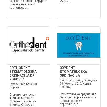
челюстно-лицевая хирургия
Мосты...
с имплантологией*
протезирова...
ORTHODENT
OXYDENT -
STOMATOLOŠKA
STOMATOLOŠKA
ORDINACIJA DR
ORDINACIJA
POPOVIĆ
Булевар Зорана Джинджич
99 (комната 24), Новый
Страхинича Бана 33,
Белград
Дорчол
Стоматолошка ординација
Стоматологическая
Оксидент, која се налази у
клиника Orthodent
Новом Београду,
Стоматологическая
опремљена је
клиника Orthodent