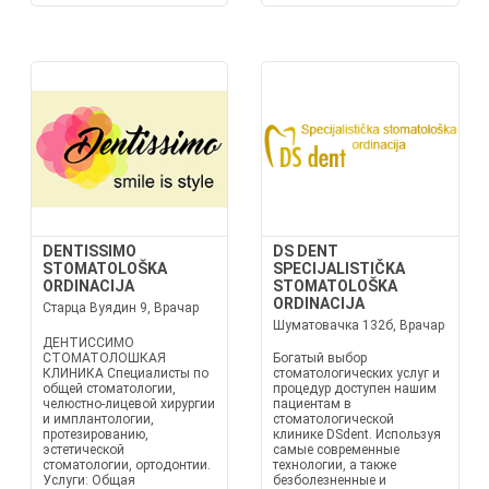
DENTISSIMO
DS DENT
STOMATOLOŠKA
SPECIJALISTIČKA
ORDINACIJA
STOMATOLOŠKA
ORDINACIJA
Старца Вуядин 9, Врачар
Шуматовачка 132б, Врачар
ДЕНТИССИМО
СТОМАТОЛОШКАЯ
Богатый выбор
КЛИНИКА Специалисты по
стоматологических услуг и
общей стоматологии,
процедур доступен нашим
челюстно-лицевой хирургии
пациентам в
и имплантологии,
стоматологической
протезированию,
клинике DSdent. Используя
эстетической
самые современные
стоматологии, ортодонтии.
технологии, а также
Услуги: Общая
безболезненные и