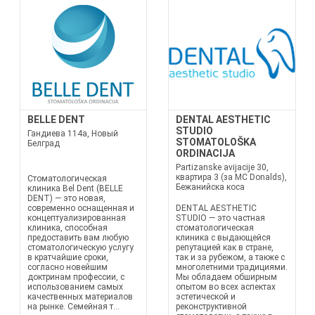
BELLE DENT
DENTAL AESTHETIC
STUDIO
Гандиева 114a, Новый
STOMATOLOŠKA
Белград
ORDINACIJA
Partizanske avijacije 30,
квартира 3 (за MC Donalds),
Стоматологическая
Бежанийска коса
клиника Bel Dent (BELLE
DENT) — это новая,
современно оснащенная и
DENTAL AESTHETIC
концептуализированная
STUDIO — это частная
клиника, способная
стоматологическая
предоставить вам любую
клиника с выдающейся
стоматологическую услугу
репутацией как в стране,
в кратчайшие сроки,
так и за рубежом, а также с
согласно новейшим
многолетними традициями.
доктринам профессии, с
Мы обладаем обширным
использованием самых
опытом во всех аспектах
качественных материалов
эстетической и
на рынке. Семейная т...
реконструктивной