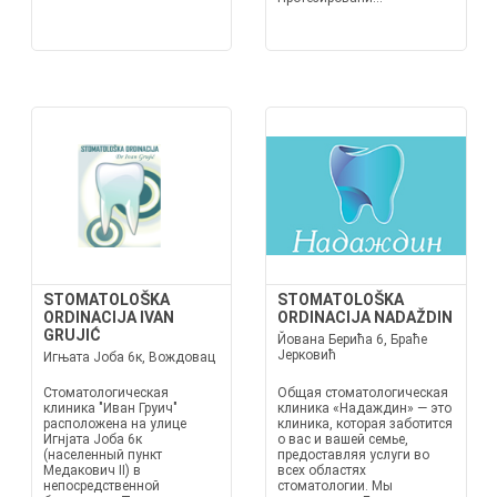
STOMATOLOŠKA
STOMATOLOŠKA
ORDINACIJA IVAN
ORDINACIJA NADAŽDIN
GRUJIĆ
Йована Берића 6, Браће
Јерковић
Игњата Јоба 6к, Вождовац
Стоматологическая
Общая стоматологическая
клиника "Иван Груич"
клиника «Надаждин» — это
расположена на улице
клиника, которая заботится
Игнјата Јоба 6к
о вас и вашей семье,
(населенный пункт
предоставляя услуги во
Медакович II) в
всех областях
непосредственной
стоматологии. Мы