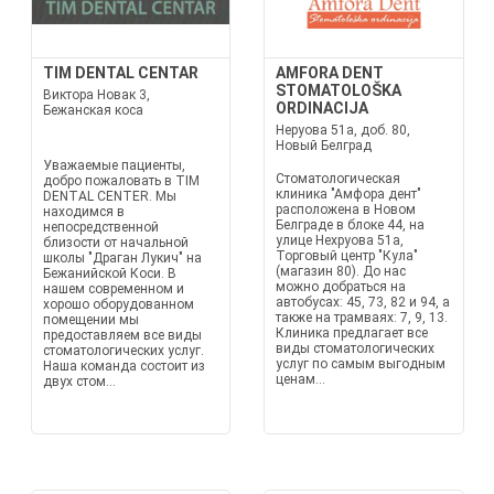
TIM DENTAL CENTAR
AMFORA DENT
STOMATOLOŠKA
Виктора Новак 3,
ORDINACIJA
Бежанская коса
Неруова 51а, доб. 80,
Новый Белград
Уважаемые пациенты,
Стоматологическая
добро пожаловать в TIM
клиника "Амфора дент"
DENTAL CENTER. Мы
расположена в Новом
находимся в
Белграде в блоке 44, на
непосредственной
улице Нехруова 51а,
близости от начальной
Торговый центр "Кула"
школы "Драган Лукич" на
(магазин 80). До нас
Бежанийской Коси. В
можно добраться на
нашем современном и
автобусах: 45, 73, 82 и 94, а
хорошо оборудованном
также на трамваях: 7, 9, 13.
помещении мы
Клиника предлагает все
предоставляем все виды
виды стоматологических
стоматологических услуг.
услуг по самым выгодным
Наша команда состоит из
ценам...
двух стом...