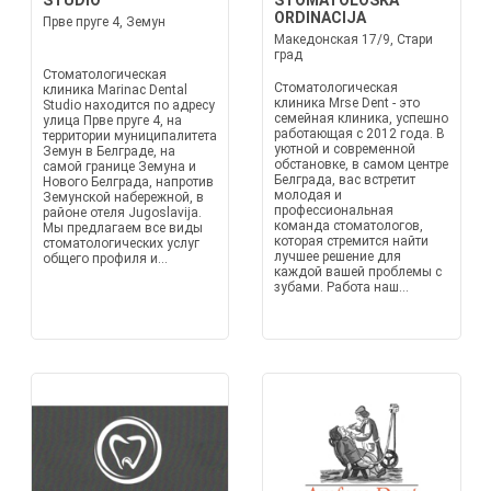
STUDIO
STOMATOLOŠKA
ORDINACIJA
Прве пруге 4, Земун
Македонская 17/9, Стари
град
Стоматологическая
Стоматологическая
клиника Marinac Dental
клиника Mrse Dent - это
Studio находится по адресу
семейная клиника, успешно
улица Прве пруге 4, на
работающая с 2012 года. В
территории муниципалитета
уютной и современной
Земун в Белграде, на
обстановке, в самом центре
самой границе Земуна и
Белграда, вас встретит
Нового Белграда, напротив
молодая и
Земунской набережной, в
профессиональная
районе отеля Jugoslavija.
команда стоматологов,
Мы предлагаем все виды
которая стремится найти
стоматологических услуг
лучшее решение для
общего профиля и...
каждой вашей проблемы с
зубами. Работа наш...