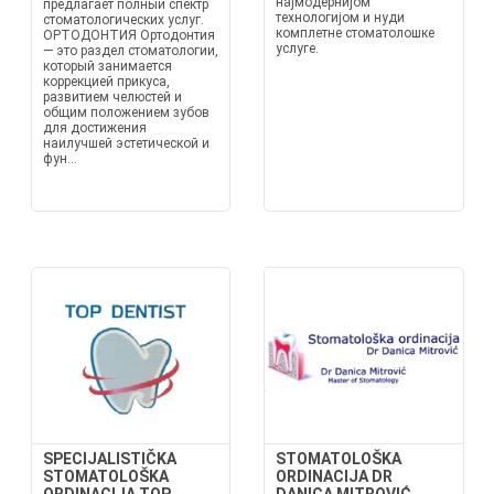
најмодернијом
предлагает полный спектр
технологијом и нуди
стоматологических услуг.
комплетне стоматолошке
ОРТОДОНТИЯ Ортодонтия
услуге.
— это раздел стоматологии,
который занимается
коррекцией прикуса,
развитием челюстей и
общим положением зубов
для достижения
наилучшей эстетической и
фун...
SPECIJALISTIČKA
STOMATOLOŠKA
STOMATOLOŠKA
ORDINACIJA DR