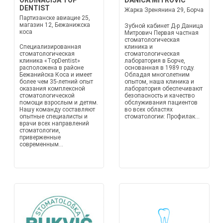
ORDINACIJA TOP
DANICA MITROVIĆ
DENTIST
Жарка Зренянина 29, Борча
Партизанске авиацие 25,
магазин 12, Бежанижска
Зубной кабинет Д-р Даница
коса
Митрович Первая частная
стоматологическая
Специализированная
клиника и
стоматологическая
стоматологическая
клиника «TopDentist»
лаборатория в Борче,
расположена в районе
основанная в 1989 году.
Бежанийска Коса и имеет
Обладая многолетним
более чем 35-летний опыт
опытом, наша клиника и
оказания комплексной
лаборатория обеспечивают
стоматологической
безопасность и качество
помощи взрослым и детям.
обслуживания пациентов
Нашу команду составляют
во всех областях
опытные специалисты и
стоматологии: Профилак...
врачи всех направлений
стоматологии,
приверженные
современным...