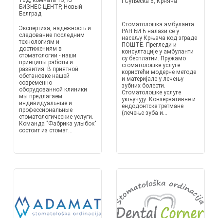
10д, комната 13, Ю
I Сутьеска 6, Крняча
БИЗНЕС-ЦЕНТР, Новый
Белград
Стоматолошка амбуланта
Экспертиза, надежность и
РАНЂИЋ налази се у
следование последним
насељу Крњача код зграде
технологиям и
ПОШТЕ. Прегледи и
достижениям в
консултације у амбуланти
стоматологии - наши
су бесплатни. Пружамо
принципы работы и
стоматолошке услуге
развития. В приятной
користећи модерне методе
обстановке нашей
и материјале у лечењу
современно
зубних болести.
оборудованной клиники
Стоматолошке услуге
мы предлагаем
укључују: Конзервативне и
индивидуальные и
ендодонтске третмане
профессиональные
(лечење зуба и...
стоматологические услуги.
Команда "Фабрика улыбок"
состоит из стомат...