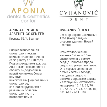
APONIA DENTAL &
CVIJANOVIĆ DENT
AESTHETICS CENTER
Булевар Зорана Джинджич
125а (вход с задней
Крунска 56/4, Врачар
стороны здания), Новый
Белград
Специализированная
Стоматологическая
стоматологическая
клиника Cvijanović Dent
клиника «Aponia» начала
расположена в самом
свою работу в 1998 году.
сердце Нового Белграда,
Под руководством доктора
рядом с муниципалитетом.
Аны Тешич, специалиста в
Она хорошо связана со
области эндодонтии, в
всеми частями города,
нашей клинике работает
находится рядом с
команда
автомагистралью и близко
высококвалифицированных
к автобусным остановкам
стоматологов,
маршрутов 17, 18, 65, 70,
специализирующихся в
71, 72, 73, 74, 75, 77, 85, 88,
различных областях
601, 610 и 611. Наш...
стоматологии, что
позволяет нам п...