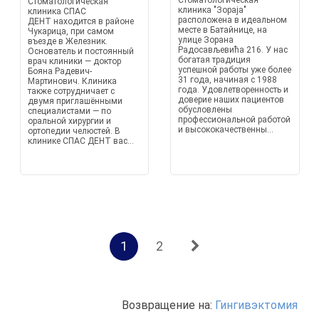
Стоматологическая
Стоматологическая
клиника "Зораја"
клиника СПАС
расположена в идеальном
ДЕНТ находится в районе
месте в Батайнице, на
Чукарица, при самом
улице Зорана
въезде в Железник.
Радосављевића 216. У нас
Основатель и постоянный
богатая традиция
врач клиники — доктор
успешной работы уже более
Бояна Радевич-
31 года, начиная с 1988
Мартинович. Клиника
года. Удовлетворенность и
также сотрудничает с
доверие наших пациентов
двумя приглашёнными
обусловлены
специалистами — по
профессиональной работой
оральной хирургии и
и высококачественны...
ортопедии челюстей. В
клинике СПАС ДЕНТ вас...
1
2
Возвращение на:
Гингивэктомия