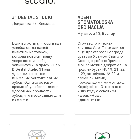
31 DENTAL STUDIO
ADENT
STOMATOLOŠKA
Дойранска 27, Звездара
ORDINACIJA
Мутапова 13, Врачар
Если вы хотите, чтобы ваша
Стоматологическая
улыбка стала вашей
клиника AdenT находится
визитной карточкой,
в центре старого Белграда,
которая повысит вашу
сразу за Храмом Святого
уверенность в себе,
Саввы, в районе Врачар.
запишитесь на прием к нам.
До неё можно добраться на
В Dental Studio 31 мы
троллейбусах №: 19, 21, 22
уделяем основное
и 29, автобусом № 83 и
внимание эстетике ваших
всеми линиями,
зубов. Однако основой
проходящими мимо парка
красивой улыбки является
Карађорђев. Основана в
здоровье и прочность
2003 году с основной
зубов, что необходимо для
идеей: «Наша
их эстети...
единственна...