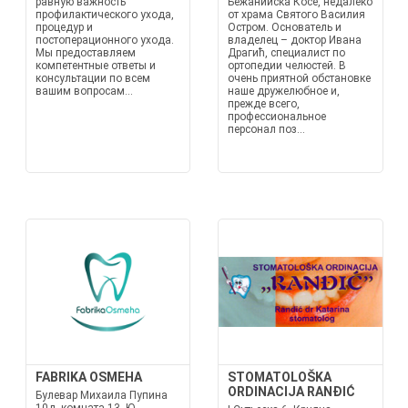
равную важность
Бежанийска Косе, недалеко
профилактического ухода,
от храма Святого Василия
процедур и
Остром. Основатель и
постоперационного ухода.
владелец – доктор Ивана
Мы предоставляем
Драгић, специалист по
компетентные ответы и
ортопедии челюстей. В
консультации по всем
очень приятной обстановке
вашим вопросам...
наше дружелюбное и,
прежде всего,
профессиональное
персонал поз...
FABRIKA OSMEHA
STOMATOLOŠKA
ORDINACIJA RANĐIĆ
Булевар Михаила Пупина