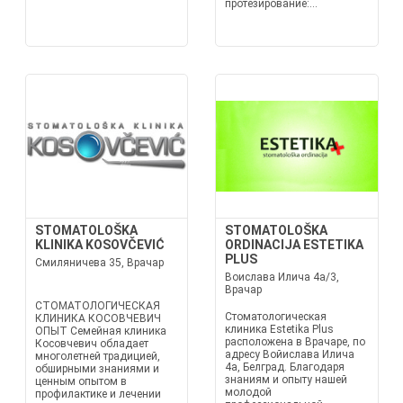
протезирование:...
STOMATOLOŠKA
STOMATOLOŠKA
KLINIKA KOSOVČEVIĆ
ORDINACIJA ESTETIKA
PLUS
Смиляничева 35, Врачар
Воислава Илича 4а/3,
Врачар
СТОМАТОЛОГИЧЕСКАЯ
Стоматологическая
КЛИНИКА КОСОВЧЕВИЧ
клиника Estetika Plus
ОПЫТ Семейная клиника
расположена в Врачаре, по
Косовчевич обладает
адресу Войислава Илича
многолетней традицией,
4а, Белград. Благодаря
обширными знаниями и
знаниям и опыту нашей
ценным опытом в
молодой
профилактике и лечении