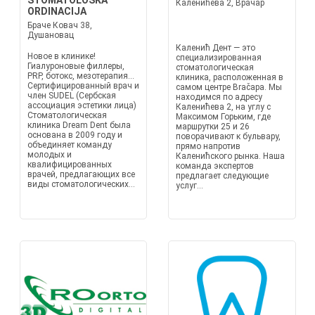
STOMATOLOŠKA
Каленићева 2, Врачар
ORDINACIJA
Браче Ковач 38,
Душановац
Каленић Дент — это
Новое в клинике!
специализированная
Гиалуроновые филлеры,
стоматологическая
PRP, ботокс, мезотерапия...
клиника, расположенная в
Сертифицированный врач и
самом центре Вračара. Мы
член SUDEL (Сербская
находимся по адресу
ассоциация эстетики лица)
Каленићева 2, на углу с
Стоматологическая
Максимом Горьким, где
клиника Dream Dent была
маршрутки 25 и 26
основана в 2009 году и
поворачивают к бульвару,
объединяет команду
прямо напротив
молодых и
Каленићского рынка. Наша
квалифицированных
команда экспертов
врачей, предлагающих все
предлагает следующие
виды стоматологических...
услуг...