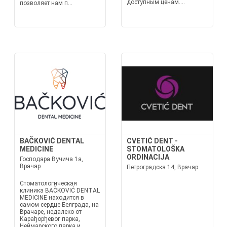
доступным ценам....
позволяет нам п...
BAČKOVIĆ DENTAL
CVETIĆ DENT -
MEDICINE
STOMATOLOŠKA
ORDINACIJA
Господара Вучича 1а,
Врачар
Петроградска 14, Врачар
Стоматологическая
клиника BAČKOVIĆ DENTAL
MEDICINE находится в
самом сердце Белграда, на
Врачаре, недалеко от
Карађорђевог парка,
Неймaрского парка и