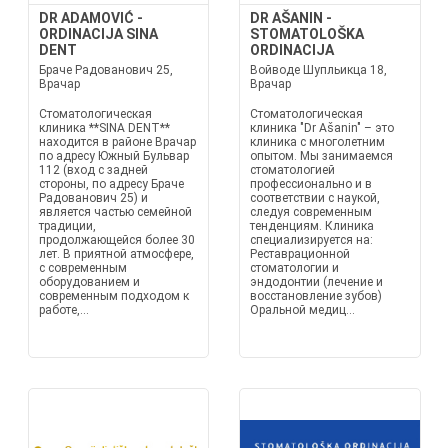
DR ADAMOVIĆ -
DR AŠANIN -
ORDINACIJA SINA
STOMATOLOŠKA
DENT
ORDINACIJA
Браче Радованович 25,
Войводе Шупльикца 18,
Врачар
Врачар
Стоматологическая
Стоматологическая
клиника **SINA DENT**
клиника "Dr Ašanin" – это
находится в районе Врачар
клиника с многолетним
по адресу Южный Бульвар
опытом. Мы занимаемся
112 (вход с задней
стоматологией
стороны, по адресу Браче
профессионально и в
Радованович 25) и
соответствии с наукой,
является частью семейной
следуя современным
традиции,
тенденциям. Клиника
продолжающейся более 30
специализируется на:
лет. В приятной атмосфере,
Реставрационной
с современным
стоматологии и
оборудованием и
эндодонтии (лечение и
современным подходом к
восстановление зубов)
работе,...
Оральной медиц...