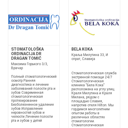
STOMATOLOŠKA
BELA KOKA
ORDINACIJA DR
Краља Милутина 33, И
DRAGAN TOMIĆ
спрат, Славија
Максима Горького 3/3,
Врачар
Стоматологическая служба
Полный стоматологический
экстренной помощи 24/7
осмотр Ранняя
Стоматологическая
диагностика и лечение
клиника "Бела Кока"
заболеваний полости рта и
расположена на углу улиц
зубов Современная
Краля Милутина и Краля
стоматологическая
Милана, рядом с
протезирование
площадью Славия,
Безболезненное удаление
напротив отеля Hilton. Мы
зубов Исправление
гордимся многолетним
неровностей зубов и
опытом работы в
челюсти Лечение полости
различных областях
рта и зубов у детей
стоматологии.
Стоматологическая