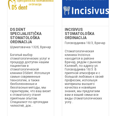
DS DENT
INCISIVUS
SPECIJALISTIČKA
STOMATOLOŠKA
STOMATOLOŠKA
ORDINACIJA
ORDINACIJA
Голсвордиева 18/3, Врачар
Шуматовачка 132б, Врачар
Стоматологическая
Богатый выбор
клиника Incisivus
стоматологических услуг и
находится в районе
процедур доступен нашим
Врачар, рядом с рынком
пациентам в
Каленић, по адресу ул.
стоматологической
Голсвордиева 18/3. В
клинике DSdent. Используя
приятной атмосфере и с
самые современные
большой любовью к своей
технологии, а также
профессии, используя
безболезненные и
материалы высшего
безопасные методы, мы
качества и новейшие
гарантируем, что ваш визит
знания, мы предлагаем
к стоматологу станет
вам и вашей семье все
приятным опытом.
виды стоматологических
Специалист по ортопедии
услу...
челюстей, док...