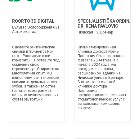
ROORTO 3D DIGITAL
SPECIJALISTIČKA ORDINACI
DR IRENA PAVLOVIĆ
Бульвар Ослободженя 63а,
Автокоманда
Нишская 13, Врачар
Сделайте рентгеновские
Специализированная
снимки в 3D-центре Ro-
клиника доктора Ирены
orto... Расширьте свои
Павлович была основана в
горизонты... Поставьте под
феврале 2004 года, а с
сомнение свою
начала 2024 года мы
перспективу... Опираясь на
находимся в новом,
многолетний опыт, мы
расширенном здании на
выполняем рентгеновские
Нишской улице в Врачаре.
снимки: отдельных и всех
В стоматологической
зубов, а также челюстей
клинике доктора
(ортопантомограмма),
Павловича
височно-нижнечелюстных
предоставляются все виды
суставов, третьих...
стоматологических услуг с
использованием самых
совреме...