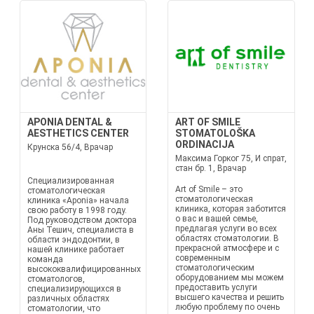
APONIA DENTAL &
ART OF SMILE
AESTHETICS CENTER
STOMATOLOŠKA
ORDINACIJA
Крунска 56/4, Врачар
Максима Горког 75, И спрат,
стан бр. 1, Врачар
Специализированная
Art of Smile – это
стоматологическая
стоматологическая
клиника «Aponia» начала
клиника, которая заботится
свою работу в 1998 году.
о вас и вашей семье,
Под руководством доктора
предлагая услуги во всех
Аны Тешич, специалиста в
областях стоматологии. В
области эндодонтии, в
прекрасной атмосфере и с
нашей клинике работает
современным
команда
стоматологическим
высококвалифицированных
оборудованием мы можем
стоматологов,
предоставить услуги
специализирующихся в
высшего качества и решить
различных областях
любую проблему по очень
стоматологии, что