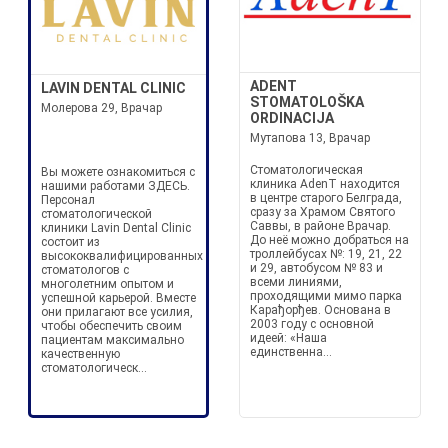
ADENT
LAVIN DENTAL CLINIC
STOMATOLOŠKA
Молерова 29, Врачар
ORDINACIJA
Мутапова 13, Врачар
Стоматологическая
Вы можете ознакомиться с
клиника AdenT находится
нашими работами ЗДЕСЬ.
в центре старого Белграда,
Персонал
сразу за Храмом Святого
стоматологической
Саввы, в районе Врачар.
клиники Lavin Dental Clinic
До неё можно добраться на
состоит из
троллейбусах №: 19, 21, 22
высококвалифицированных
и 29, автобусом № 83 и
стоматологов с
всеми линиями,
многолетним опытом и
проходящими мимо парка
успешной карьерой. Вместе
Карађорђев. Основана в
они прилагают все усилия,
2003 году с основной
чтобы обеспечить своим
идеей: «Наша
пациентам максимально
единственна...
качественную
стоматологическ...