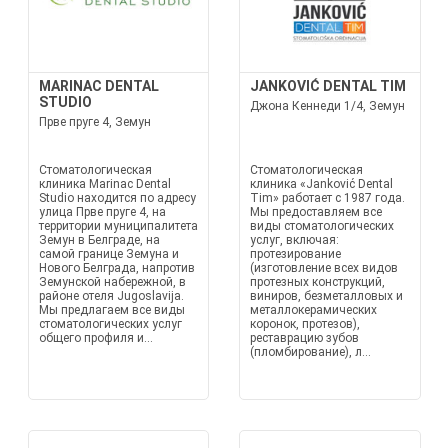
MARINAC DENTAL
JANKOVIĆ DENTAL TIM
STUDIO
Джона Кеннеди 1/4, Земун
Прве пруге 4, Земун
Стоматологическая
Стоматологическая
клиника Marinac Dental
клиника «Janković Dental
Studio находится по адресу
Tim» работает с 1987 года.
улица Прве пруге 4, на
Мы предоставляем все
территории муниципалитета
виды стоматологических
Земун в Белграде, на
услуг, включая:
самой границе Земуна и
протезирование
Нового Белграда, напротив
(изготовление всех видов
Земунской набережной, в
протезных конструкций,
районе отеля Jugoslavija.
виниров, безметалловых и
Мы предлагаем все виды
металлокерамических
стоматологических услуг
коронок, протезов),
общего профиля и...
реставрацию зубов
(пломбирование), л...