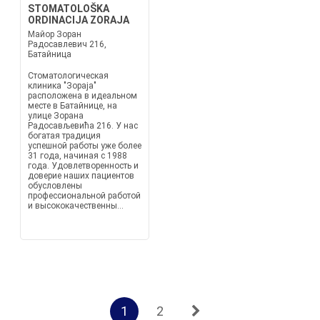
STOMATOLOŠKA
ORDINACIJA ZORAJA
Майор Зоран
Радосавлевич 216,
Батайница
Стоматологическая
клиника "Зораја"
расположена в идеальном
месте в Батайнице, на
улице Зорана
Радосављевића 216. У нас
богатая традиция
успешной работы уже более
31 года, начиная с 1988
года. Удовлетворенность и
доверие наших пациентов
обусловлены
профессиональной работой
и высококачественны...
1
2