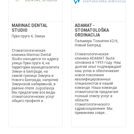
MARINAC DENTAL
ADAMAT -
STUDIO
STOMATOLOŠKA
ORDINACIJA
Прве пруге 4, Земун
Пальмира Тольятия 62/6,
Новый Белград
Стоматологическая
Стоматологическая
клиника Marinac Dental
клиника ADAMAT была
Studio находится по адресу
основана в 1993 году. Наш
улица Прве пруге 4, на
долгий опыт подтверждает
территории муниципалитета
наш успех и обеспечивает
Земун в Белграде, на
новое поколение
самой границе Земуна и
квалифицированных
Нового Белграда, напротив
специалистов в нашей
Земунской набережной, в
команде. Наша команда
районе отеля Jugoslavija.
стоматологов предлагает
Мы предлагаем все виды
полный спектр услуг в
стоматологических услуг
области
общего профиля и...
стоматологического
здравоохранения. Мы
применяем совре...