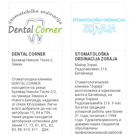
DENTAL CORNER
STOMATOLOŠKA
ORDINACIJA ZORAJA
Булевар Николе Тесле 2,
Земун
Майор Зоран
Радосавлевич 216,
Батайница
Стоматолошка клиника
Стоматологическая
DENTAL CORNER
клиника "Зораја"
находится на улице
расположена в идеальном
Булевар Николе Тесле 2/2,
месте в Батайнице, на
на границе Земуна и
улице Зорана
Нового Белграда, недалеко
Радосављевића 216. У нас
от отеля Югославия. Легче
богатая традиция
всего добраться до нас на
успешной работы уже более
автобусах 15, 84 и 706,
31 года, начиная с 1988
также рядом находится
года. Удовлетворенность и
автобусная остановка для
доверие наших пациентов
линий 17, 73, 81, 81L, 82,
обусловлены
83, 88, 610, 611... Для...
профессиональной работой