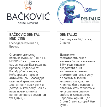
BAČKOVIĆ DENTAL
DENTALUX
MEDICINE
Белградская 36, 1 этаж,
Славия
Господара Вучича 1а,
Врачар
Стоматологическая
Денталюкс
клиника BAČKOVIĆ DENTAL
стоматологическая
MEDICINE находится в
клиника была основана в
самом сердце Белграда, на
1994 году с целью
Врачаре, недалеко от
предоставления
Карађорђевог парка,
высококачественных
Неймaрского парка и
стоматологических услуг
Автокоманды. Благодаря
по самым высоким
отличной транспортной
мировым стандартам.
доступности наши услуги
Клиника была основана
доступны каждому. Ваша и
опытным стоматологом с
наша новая клиника
многолетним опытом
является частью семейной
работы в Югославской
традиции, н...
Народной Армии – д-р
Стоян Стаич, который был
руко...