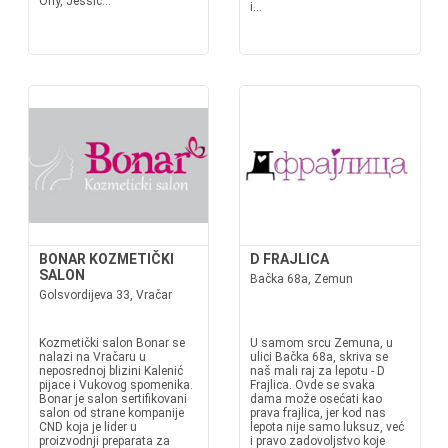
Orly, Jessic...
i...
BONAR KOZMETIČKI
D FRAJLICA
SALON
Bačka 68a, Zemun
Golsvordijeva 33, Vračar
Kozmetički salon Bonar se
U samom srcu Zemuna, u
nalazi na Vračaru u
ulici Bačka 68a, skriva se
neposrednoj blizini Kalenić
naš mali raj za lepotu - D
pijace i Vukovog spomenika.
Frajlica. Ovde se svaka
Bonar je salon sertifikovani
dama može osećati kao
salon od strane kompanije
prava frajlica, jer kod nas
CND koja je lider u
lepota nije samo luksuz, već
proizvodnji preparata za
i pravo zadovoljstvo koje