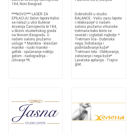
184, Novi Beograd
***NOVO*** LASER ZA
Dobrodošli u studio
EPILACIJU Salon lepote Kalisi
BALANCE - Vašu oazu lepote
se nalazi u ulici Bulevar
i relaksacije! U našem
Arsenija Čarnojevića br.184,
salonu pružamo vrhunske
u blizini studentskog grada
tretmane kako biste se
na Novom Beogradu. U
osećali i izgledali najbolje: *
našem salonu pružamo
Tretmani lica - Dubinska
usluge: * Manikira - klasičan
nega, hidratacija i
manikir - ruski manikir -
podmlađivanje kože*
gellak - ojačavanje noktiju
Tretmani tela - Oblikovanje,
gelom - nadogradnja -
zatezanje i nega kože*
izlivanje *R...
Laserska epilacija - Trajno
glat...