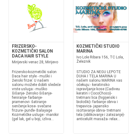
FRIZERSKO-
KOZMETIČKI STUDIO
KOZMETIČKI SALON
MARINA
DACA HAIR STYLE
Ivo Lole Ribara 156, TC Lola,
Železnik
Mirijevski venac 28, Mirijevo
Frizersko-kozmetički salon
STUDIO ZA NEGU LEPOTE
Daca hair style - muški i
DUHA I TELA MARINA U
ženski frizer. U našem
našem salonu MARINA vas
salonu možete dobiti sledeće
očekuju:- keratinsko
vrste usluga:- muško
ispravljanje kose (Cadiveu
šišanje- žensko šišanje-
keratin i CocoChoco)-
feniranje- farbanje-
tretmani lica (higijenski i
pramenovi- šatiranje-
biološki)- farbanje obrva i
senčenje kose- svečane
trepavica- japansko
frizure- punđe- Balayage
iscrtavanje obrva- tretmani
Kozmetičke usluge:- manikir
tela (oblikovanje i zatezanje)-
(gel lak, gel u boji, izliva...
anticelulit masaža- relax...