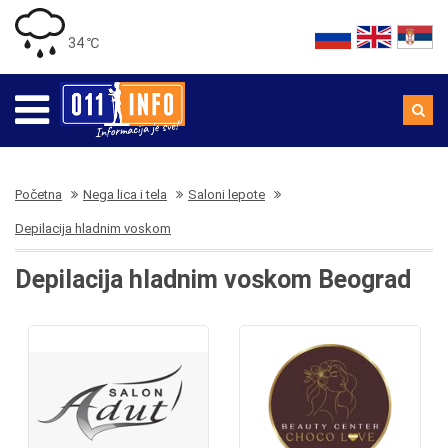
34 ℃
Početna
Nega lica i tela
Saloni lepote
Depilacija hladnim voskom
Depilacija hladnim voskom Beograd