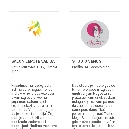
SALON LEPOTE VALIJA
STUDIO VENUS
Ratka Mitrovića 181v, Filmski
Praška 34, Banovo brdo
grad
Pripadnicama lepšeg pola
Naš studio je mesto gde se
želimo da omogućimo, da
brinemo o vašem izgledu i
malo vremena posvete sebi i
unutrašnjem blagostanju,
svom izgledu u veoma
pružajući vam širok spektar
prijatnom salonu lepote.
usluga koje će vam pomoći
Lepota polazi iznutra, a mi
da zablistate i osećate se
smo tu da Vam pomognemo
samopouzdano. Naš
da je istaknete i spolja. Želja
ponosni adut je naš Turbo
nam je da naši klijenti od
Mega Sun solarijum, mesto
nas izađu zadovoljni i
gde možete postići savršen
nasmejani. Nudimo Vam sve
ten tokom cele godine. Bez