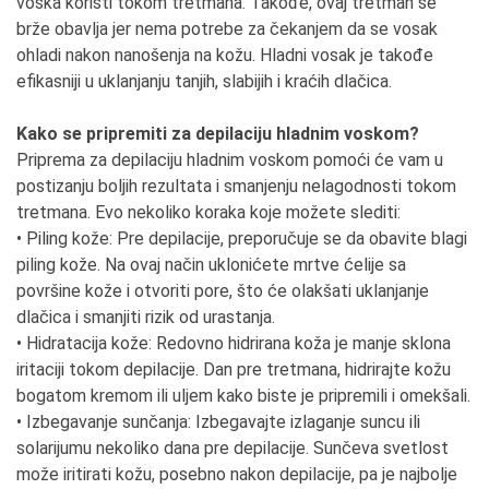
voska koristi tokom tretmana. Takođe, ovaj tretman se
brže obavlja jer nema potrebe za čekanjem da se vosak
ohladi nakon nanošenja na kožu. Hladni vosak je takođe
efikasniji u uklanjanju tanjih, slabijih i kraćih dlačica.
Kako se pripremiti za depilaciju hladnim voskom?
Priprema za depilaciju hladnim voskom pomoći će vam u
postizanju boljih rezultata i smanjenju nelagodnosti tokom
tretmana. Evo nekoliko koraka koje možete slediti:
• Piling kože: Pre depilacije, preporučuje se da obavite blagi
piling kože. Na ovaj način uklonićete mrtve ćelije sa
površine kože i otvoriti pore, što će olakšati uklanjanje
dlačica i smanjiti rizik od urastanja.
• Hidratacija kože: Redovno hidrirana koža je manje sklona
iritaciji tokom depilacije. Dan pre tretmana, hidrirajte kožu
bogatom kremom ili uljem kako biste je pripremili i omekšali.
• Izbegavanje sunčanja: Izbegavajte izlaganje suncu ili
solarijumu nekoliko dana pre depilacije. Sunčeva svetlost
može iritirati kožu, posebno nakon depilacije, pa je najbolje