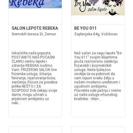
SALON LEPOTE REBEKA
BE YOU 011
Sremskih boraca 2t, Zemun
Zaplanjska 84g, Voždovac
Iskoristite naše popuste,
Naš salon za negu lepote "Be
POSTANITE NAŠ POČASNI
You 011" svojim klijentima
ČLAN!U centru lepote i
pruža raznovrsnu selekciju
zdravlja REBEKA nudimo
frizerskih i kozmetičkih
Vam: FRIZERSKI SALON Sve
usluga. Naše ljubazno
frizerske usluge, šišanje,
osoblje će se pobrinuti da
feniranje, nijansiranje kose,
vam ispuni svaku želju u
senčenje, frizure za posebne
našem moderno uređenom i
prilike.NEŠTO I ZA
ugodnom ambijentu.
GOSPODU! Dok čekaju svoje
Posvetite sebi pažnju i vreme
dame, mogu uživati u
uz naše usluge vrhunskog
prijatnom ambijentu uz
kvaliteta: - Man...
neki...