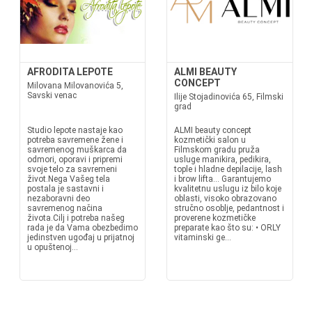
AFRODITA LEPOTE
ALMI BEAUTY
CONCEPT
Milovana Milovanovića 5,
Savski venac
Ilije Stojadinovića 65, Filmski
grad
Studio lepote nastaje kao
ALMI beauty concept
potreba savremene žene i
kozmetički salon u
savremenog muškarca da
Filmskom gradu pruža
odmori, oporavi i pripremi
usluge manikira, pedikira,
svoje telo za savremeni
tople i hladne depilacije, lash
život.Nega Vašeg tela
i brow lifta... Garantujemo
postala je sastavni i
kvalitetnu uslugu iz bilo koje
nezaboravni deo
oblasti, visoko obrazovano
savremenog načina
stručno osoblje, pedantnost i
života.Cilj i potreba našeg
proverene kozmetičke
rada je da Vama obezbedimo
preparate kao što su: • ORLY
jedinstven ugođaj u prijatnoj
vitaminski ge...
u opuštenoj...