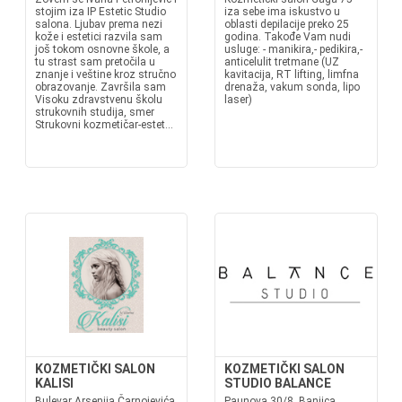
stojim iza IP Estetic Studio
iza sebe ima iskustvo u
salona. Ljubav prema nezi
oblasti depilacije preko 25
kože i estetici razvila sam
godina. Takođe Vam nudi
još tokom osnovne škole, a
usluge: - manikira,- pedikira,-
tu strast sam pretočila u
anticelulit tretmane (UZ
znanje i veštine kroz stručno
kavitacija, RT lifting, limfna
obrazovanje. Završila sam
drenaža, vakum sonda, lipo
Visoku zdravstvenu školu
laser)
strukovnih studija, smer
Strukovni kozmetičar-estet...
KOZMETIČKI SALON
KOZMETIČKI SALON
KALISI
STUDIO BALANCE
Bulevar Arsenija Čarnojevića
Paunova 30/8, Banjica