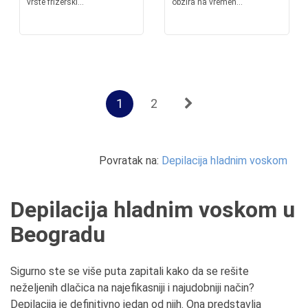
vrste frizerski...
obzira na vremen...
1
2
Povratak na:
Depilacija hladnim voskom
Depilacija hladnim voskom u
Beogradu
Sigurno ste se više puta zapitali kako da se rešite
neželjenih dlačica na najefikasniji i najudobniji način?
Depilacija je definitivno jedan od njih. Ona predstavlja