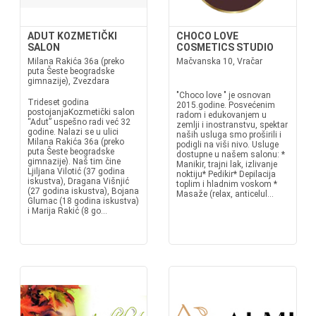
ADUT KOZMETIČKI
CHOCO LOVE
SALON
COSMETICS STUDIO
Milana Rakića 36a (preko
Mačvanska 10, Vračar
puta Šeste beogradske
gimnazije), Zvezdara
"Choco love " je osnovan
Trideset godina
2015.godine. Posvećenim
postojanjaKozmetički salon
radom i edukovanjem u
“Adut” uspešno radi već 32
zemlji i inostranstvu, spektar
godine. Nalazi se u ulici
naših usluga smo proširili i
Milana Rakića 36a (preko
podigli na viši nivo. Usluge
puta Šeste beogradske
dostupne u našem salonu: *
gimnazije). Naš tim čine
Manikir, trajni lak, izlivanje
Ljiljana Vilotić (37 godina
noktiju* Pedikir* Depilacija
iskustva), Dragana Višnjić
toplim i hladnim voskom *
(27 godina iskustva), Bojana
Masaže (relax, anticelul...
Glumac (18 godina iskustva)
i Marija Rakić (8 go...