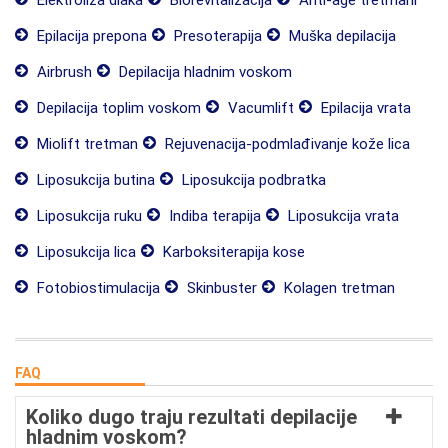
Elektroliza dlaka
Biorevitalizacija
Anti-age tretmani
Epilacija prepona
Presoterapija
Muška depilacija
Airbrush
Depilacija hladnim voskom
Depilacija toplim voskom
Vacumlift
Epilacija vrata
Miolift tretman
Rejuvenacija-podmlađivanje kože lica
Liposukcija butina
Liposukcija podbratka
Liposukcija ruku
Indiba terapija
Liposukcija vrata
Liposukcija lica
Karboksiterapija kose
Fotobiostimulacija
Skinbuster
Kolagen tretman
FAQ
Koliko dugo traju rezultati depilacije
hladnim voskom?