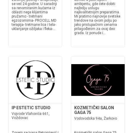
se već 24 godine. U saradnji
ambijentu, gde ćete dobiti
sa renomiranim kućama iz
najbolju uslugu
oblasti nege klijentima
najkvalitetnijim preparatima.
pružamo:- tretmani
Mi pratimo najnovije svetske
egzozomima- PROCELL MD
trendove na ovom polju po
terapija- tretmane lica i tela-
jako pristupačnim cenama
uklanjanje ožiljaka i fleka-...
prilagođenim za ovaj deo
grada. Iz ponude i...
IP ESTETIC STUDIO
KOZMETIČKI SALON
GAGA 75
Vojvode Vlahovića 661,
Voždovac
Vodovodska 94a, Žarkovo
Zovem se Ivana Petronijević i
Kozmetički salon Gaga 75