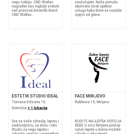
negu noktiju. CND Shellac
zaslužujete. Naša ponuda
nagrađen kao najbolji svetski
obuhvata širok spektar
nail proizvod.Američki brend
usluga kako biste se osećale
CND Shellac...
sjajno od glave...
ESTETIK STUDIO IDEAL
FACE MIRIJEVO
Tomasa Edisona 10,
Rableova 19, Mirijevo
Sremčica
+ 1 lokacija
Sve za Vaše zdravlje, lepotu i
BUDITE NAJLEPŠA VERZIJA
zadovoljstvo, za dušu i telo.
SEBE U srcu Mirijeva postoji
Studio za negu lepote i
salon lepote u kome možete
zdravlja, postoji i unapređuje
uživati u jako lepom