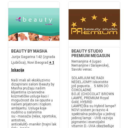
BEAUTY BY MASHA
BEAUTY STUDIO
PREMIUM MEGASUN
Jurija Gagarina 14ž (zgrada
Nemanjina 4 (ugao
Ljubičica), Novi Beograd
+ 1
Nemanjine i Sarajevske),
Savski venac
lokacija
SOLARIJUM NE RADI
Naši mali ali ekskluzivno
NEDELJOM!!! Iskoristite
dizajnirani saloni Beauty by
još popusta... 5 MIN DO
Masha pružaju našim
ČOKOLADNE
klijentima izvanredne
BOJE (CHOCOLAT BROWN
kozmetičke usluge kao i
LAMPE, PREMIUM Royal
mogućnost da se opuste u
Gold, HYBRID
našem prijatnom i toplom
LAMPE)Šta su Hybrid lampe?
ambijentu. Usluge koje
NOVI sistem je razvio 4
nudimo u salonima
spektralna područja u jednoj
su:- masaža (relax, sportska,
jedinoj lampi: - UVB razvija
antistres,
pigmente i esencijalni
anticelulit)- manikir (trajni lak
vitamin D.- UVA obezbeđuje