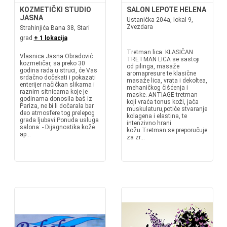
KOZMETIČKI STUDIO
SALON LEPOTE HELENA
JASNA
Ustanička 204a, lokal 9,
Zvezdara
Strahinjića Bana 38, Stari
grad
+ 1 lokacija
Tretman lica: KLASIČAN
Vlasnica Jasna Obradović
TRETMAN LICA se sastoji
kozmetičar, sa preko 30
od pilinga, masaže
godina rada u struci, će Vas
aromapresure te klasične
srdačno dočekati i pokazati
masaže lica, vrata i dekoltea,
enterijer načičkan slikama i
mehaničkog čišćenja i
raznim sitnicama koje je
maske. ANTIAGE tretman
godinama donosila baš iz
koji vraća tonus koži, jača
Pariza, ne bi li dočarala bar
muskulaturu,potiče stvaranje
deo atmosfere tog prelepog
kolagena i elastina, te
grada ljubavi.Ponuda usluga
intenzivno hrani
salona: - Dijagnostika kože
kožu.Tretman se preporučuje
ap...
za zr...