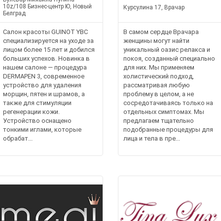
10z/108 Бизнес-центр Ю, Новый
Курсулина 17, Врачар
Белград
Салон красоты GUINOT YBC
В самом сердце Врачара
специализируется на уходе за
женщины могут найти
лицом более 15 лет и добился
уникальный оазис релакса и
больших успехов. Новинка в
покоя, созданный специально
нашем салоне — процедура
для них. Мы применяем
DERMAPEN 3, современное
холистический подход,
устройство для удаления
рассматривая любую
морщин, пятен и шрамов, а
проблему в целом, а не
также для стимуляции
сосредотачиваясь только на
регенерации кожи.
отдельных симптомах. Мы
Устройство оснащено
предлагаем тщательно
тонкими иглами, которые
подобранные процедуры для
обрабат...
лица и тела в пре...