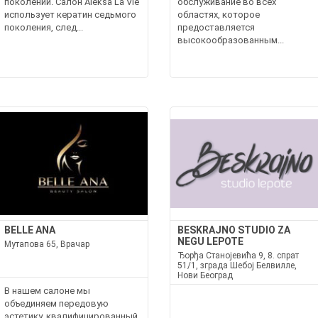
поколений. Салон Aleksa La Vie
обслуживание во всех
использует кератин седьмого
областях, которое
поколения, след...
предоставляется
высокообразованным...
BELLE ANA
BESKRAJNO STUDIO ZA
NEGU LEPOTE
Мутапова 65, Врачар
Ђорђа Станојевића 9, 8. спрат
51/1, зграда Шебој Белвилле,
Нови Београд
В нашем салоне мы
объединяем передовую
эстетику, квалифицированный