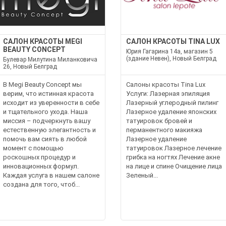
САЛОН КРАСОТЫ MEGI
САЛОН КРАСОТЫ TINA LUX
BEAUTY CONCEPT
Юрия Гагарина 14а, магазин 5
(здание Невен), Новый Белград
Булевар Милутина Миланковича
26, Новый Белград
В Megi Beauty Concept мы
Салоны красоты Tina Lux
верим, что истинная красота
Услуги: Лазерная эпиляция
исходит из уверенности в себе
Лазерный углеродный пилинг
и тщательного ухода. Наша
Лазерное удаление японских
миссия – подчеркнуть вашу
татуировок бровей и
естественную элегантность и
перманентного макияжа
помочь вам сиять в любой
Лазерное удаление
момент с помощью
татуировок Лазерное лечение
роскошных процедур и
грибка на ногтях Лечение акне
инновационных формул.
на лице и спине Очищение лица
Каждая услуга в нашем салоне
Зеленый...
создана для того, чтоб...