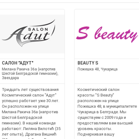
САЛОН "АДУТ"
BEAUTY S
Милана Ракича 36а (напротив
Пожешка 48, Чукарица
Шестой Белградской гимназии),
Звездара
Тридцать лет существования
Косметический салон
Косметический салон "Адут"
красоты "S Beauty"
успешно работает уже 30 лет.
расположен на улице
Он расположен на улице
Пожешка 48, в муниципалитете
Милана Ракича 36а (напротив
Чукарица в Белграде. Мы
Шестой Белградской
существуем с 2009 года и
гимназии). В нашей команде
предоставляем вам высший
работают: Лиляна Вилотић (35
уровень красоты.
лет опыта), Драгана Вишнић
Подчеркивая вашу