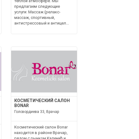
теплой атмосфере. Мы
предлагаем следующие
услуги: Массаж (релакс-
массаж, спортивный,
антистрессовый и антицел...
КОСМЕТИЧЕСКИЙ САЛОН
BONAR
Голсвордиева 33, Врачар
Косметический салон Bonar
находится в районе Врачар,
рядом с рынком Каленић и