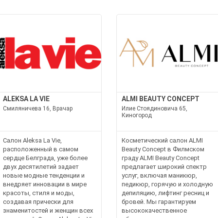
ALEKSA LA VIE
ALMI BEAUTY CONCEPT
Смиляничева 16, Врачар
Илие Стоядиновича 65,
Киногород
Салон Aleksa La Vie,
Косметический салон ALMI
расположенный в самом
Beauty Concept в Филмском
сердце Белграда, уже более
граду ALMI Beauty Concept
двух десятилетий задает
предлагает широкий спектр
новые модные тенденции и
услуг, включая маникюр,
внедряет инновации в мире
педикюр, горячую и холодную
красоты, стиля и моды,
депиляцию, лифтинг ресниц и
создавая прически для
бровей. Мы гарантируем
знаменитостей и женщин всех
высококачественное