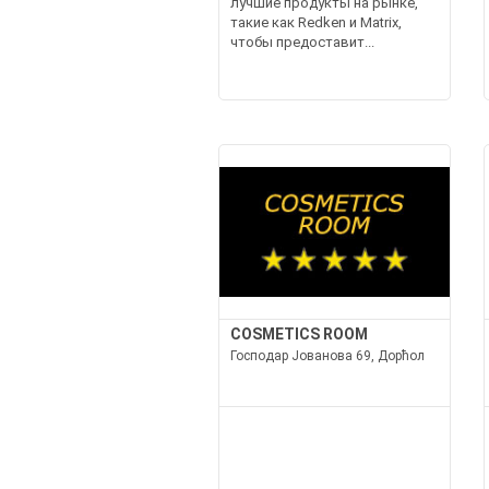
лучшие продукты на рынке,
такие как Redken и Matrix,
чтобы предоставит...
COSMETICS ROOM
Господар Јованова 69, Дорћол