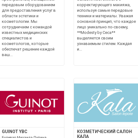
передовым оборудованием
корректирующего макияжа,
для предоставления услуг в
используя самые передовые
области эстетики и
техники и материалы. Уважая
косметологии. Мы
основной принцип, что каждое
сотрудничаем с командой
лицо уникально по-своему,
известных медицинских
**Modesty by Ceca**
специалистов и
выделяется своим
косметологов, которые
узнаваемым стилем. Каждая
обеспечат решение каждой
и...
ваш...
GUINOT YBC
КОЗМЕТИЧЕСКИЙ САЛОН
КАЛА
Булевар Михаила Пупина