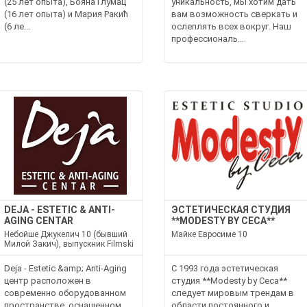
(25 лет опыта), Бояна Глумац
уникальность, мы хотим дать
(16 лет опыта) и Мария Ракић
вам возможность сверкать и
(6 ле...
ослеплять всех вокруг. Наш
профессиональ...
DEJA - ESTETIC & ANTI-
ЭСТЕТИЧЕСКАЯ СТУДИЯ
AGING CENTAR
**MODESTY BY CECA**
Небойше Джукелич 10 (бывший
Майке Евросиме 10
Милой Закич), выпускник Filmski
Deja - Estetic &amp; Anti-Aging
С 1993 года эстетическая
центр расположен в
студия **Modesty by Ceca**
современно оборудованном
следует мировым трендам в
пространстве, оснащенном
области постоянного и