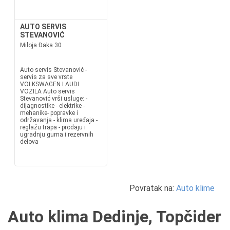
AUTO SERVIS
STEVANOVIĆ
Miloja Đaka 30
Auto servis Stevanović -
servis za sve vrste
VOLKSWAGEN I AUDI
VOZILA Auto servis
Stevanović vrši usluge: -
dijagnostike - elektrike -
mehanike- popravke i
održavanja - klima uređaja -
reglažu trapa - prodaju i
ugradnju guma i rezervnih
delova
Povratak na:
Auto klime
Auto klima Dedinje, Topčider