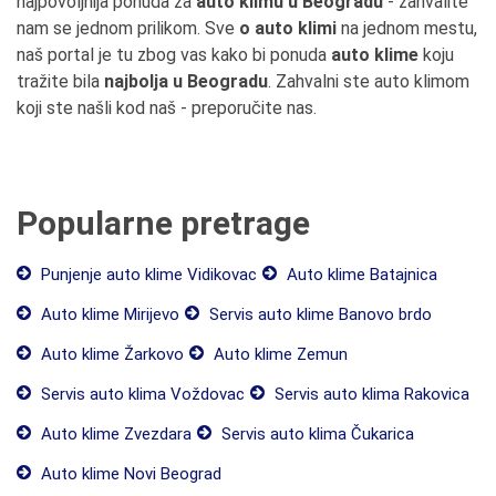
najpovoljnija ponuda za
auto klimu u Beogradu
- zahvalite
nam se jednom prilikom. Sve
o auto klimi
na jednom mestu,
naš portal je tu zbog vas kako bi ponuda
auto klime
koju
tražite bila
najbolja u Beogradu
. Zahvalni ste auto klimom
koji ste našli kod naš - preporučite nas.
Popularne pretrage
Punjenje auto klime Vidikovac
Auto klime Batajnica
Auto klime Mirijevo
Servis auto klime Banovo brdo
Auto klime Žarkovo
Auto klime Zemun
Servis auto klima Voždovac
Servis auto klima Rakovica
Auto klime Zvezdara
Servis auto klima Čukarica
Auto klime Novi Beograd