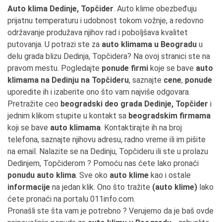
Auto klima Dedinje, Topčider
. Auto klime obezbeđuju
prijatnu temperaturu i udobnost tokom vožnje, a redovno
održavanje produžava njihov rad i poboljšava kvalitet
putovanja. U potrazi ste za
auto klimama u Beogradu
u
delu grada blizu Dedinja, Topčidera? Na ovoj stranici ste na
pravom mestu. Pogledajte
ponude firmi
koje se bave
auto
klimama na Dedinju na Topčideru
, saznajte
cene
,
ponude
uporedite ih i izaberite ono što vam najviše odgovara.
Pretražite ceo
beogradski deo grada Dedinje, Topčider
i
jednim klikom stupite u kontakt sa
beogradskim firmama
koji se bave
auto klimama
. Kontaktirajte ih na broj
telefona, saznajte njihovu adresu, radno vreme ili im pišite
na email. Nalazite se na Dedinju, Topčideru ili ste u prolazu
Dedinjem, Topčiderom ? Pomoću nas ćete lako pronaći
ponudu auto klima
. Sve oko
auto klime
kao i ostale
informacije
na jedan klik. Ono što tražite
(auto klime)
lako
ćete pronaći na portalu 011info.com.
Pronašli ste šta vam je potrebno ? Verujemo da je baš ovde