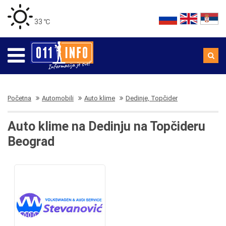
33 ℃
Početna
Automobili
Auto klime
Dedinje, Topčider
Auto klime na Dedinju na Topčideru
Beograd