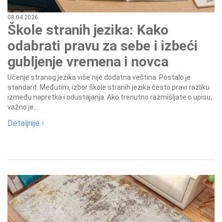
08.04.2026
Škole stranih jezika: Kako
odabrati pravu za sebe i izbeći
gubljenje vremena i novca
Učenje stranog jezika više nije dodatna veština. Postalo je
standard. Međutim, izbor škole stranih jezika često pravi razliku
između napretka i odustajanja. Ako trenutno razmišljate o upisu,
važno je...
Detaljnije ›