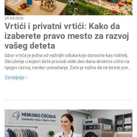
29.04.2026
Vrtići i privatni vrtići: Kako da
izaberete pravo mesto za razvoj
vašeg deteta
Izbor vrtića je jedna od važnijih odluka koje donosite kao roditelj.
Okruženje u kojem dete provodi veliki deo dana direktno utiče na
njegov razvoj, navike i ponašanje. Zato je važno da ne birate pre...
Detaljnije ›