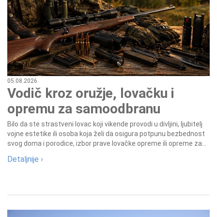
05.08.2026
Vodič kroz oružje, lovačku i
opremu za samoodbranu
Bilo da ste strastveni lovac koji vikende provodi u divljini, ljubitelj
vojne estetike ili osoba koja želi da osigura potpunu bezbednost
svog doma i porodice, izbor prave lovačke opreme ili opreme za...
Detaljnije ›