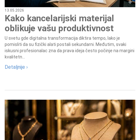
13.05.2026
Kako kancelarijski materijal
oblikuje vašu produktivnost
U svetu gde digitalna transformacija diktira tempo, lako je
pomisliti da su fizički alati postali sekundarni. Međutim, svaki
iskusni profesionalac zna da prava ideja često počinje na margini
kvalitetn...
Detaljnije ›