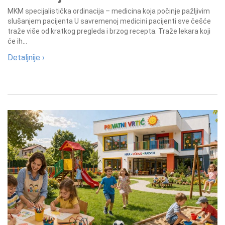
MKM specijalistička ordinacija – medicina koja počinje pažljivim
slušanjem pacijenta U savremenoj medicini pacijenti sve češće
traže više od kratkog pregleda i brzog recepta. Traže lekara koji
će ih...
Detaljnije ›