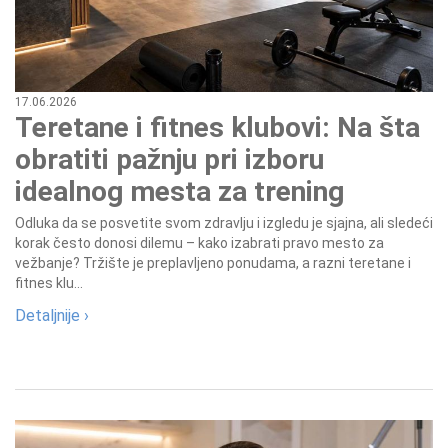
17.06.2026
Teretane i fitnes klubovi: Na šta
obratiti pažnju pri izboru
idealnog mesta za trening
Odluka da se posvetite svom zdravlju i izgledu je sjajna, ali sledeći
korak često donosi dilemu – kako izabrati pravo mesto za
vežbanje? Tržište je preplavljeno ponudama, a razni teretane i
fitnes klu...
Detaljnije ›