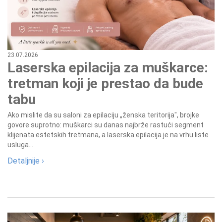
23.07.2026
Laserska epilacija za muškarce:
tretman koji je prestao da bude
tabu
Ako mislite da su saloni za epilaciju „ženska teritorija", brojke
govore suprotno: muškarci su danas najbrže rastući segment
klijenata estetskih tretmana, a laserska epilacija je na vrhu liste
usluga...
Detaljnije ›