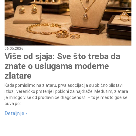
06.05.2026
Više od sjaja: Sve što treba da
znate o uslugama moderne
zlatare
Kada pomislimo na zlataru, prva asocijacija su obično blistavi
izlozi, vereničko prstenje i pokloni za najdraže. Međutim, zlatara
je mnogo više od prodavnice dragocenosti – to je mesto gde se
čuva por...
Detaljnije ›