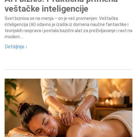
veštačke inteligencije
Svet biznisa se ne menja – on je već promenjen. Veštačka
inteligencija (AI) odavno je izašla iz domena naučne fantastike i
teorijskih rasprava i postala bazični alat za preživljavanje i rast na
modern...
Detaljnije ›