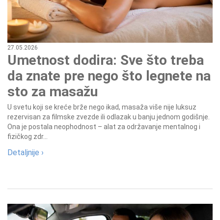
27.05.2026
Umetnost dodira: Sve što treba
da znate pre nego što legnete na
sto za masažu
U svetu koji se kreće brže nego ikad, masaža više nije luksuz
rezervisan za filmske zvezde ili odlazak u banju jednom godišnje.
Ona je postala neophodnost – alat za održavanje mentalnog i
fizičkog zdr...
Detaljnije ›