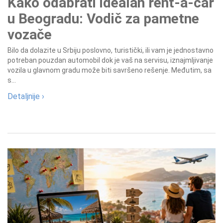
Kako odabrati idealan rent-a-car
u Beogradu: Vodič za pametne
vozače
Bilo da dolazite u Srbiju poslovno, turistički, ili vam je jednostavno
potreban pouzdan automobil dok je vaš na servisu, iznajmljivanje
vozila u glavnom gradu može biti savršeno rešenje. Međutim, sa
s...
Detaljnije ›