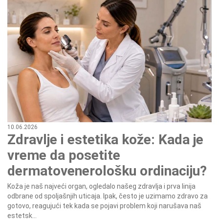
10.06.2026
Zdravlje i estetika kože: Kada je
vreme da posetite
dermatovenerološku ordinaciju?
Koža je naš najveći organ, ogledalo našeg zdravlja i prva linija
odbrane od spoljašnjih uticaja. Ipak, često je uzimamo zdravo za
gotovo, reagujući tek kada se pojavi problem koji narušava naš
estetsk...