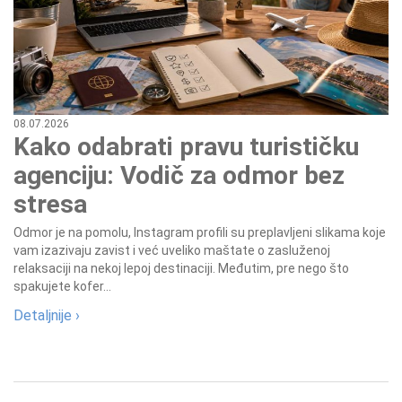
08.07.2026
Kako odabrati pravu turističku
agenciju: Vodič za odmor bez
stresa
Odmor je na pomolu, Instagram profili su preplavljeni slikama koje
vam izazivaju zavist i već uveliko maštate o zasluženoj
relaksaciji na nekoj lepoj destinaciji. Međutim, pre nego što
spakujete kofer...
Detaljnije ›