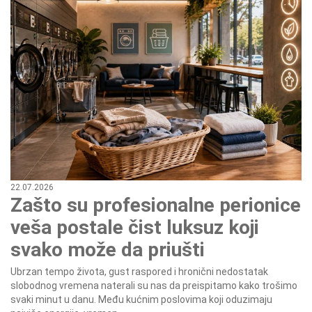
22.07.2026
Zašto su profesionalne perionice
veša postale čist luksuz koji
svako može da priušti
Ubrzan tempo života, gust raspored i hronični nedostatak
slobodnog vremena naterali su nas da preispitamo kako trošimo
svaki minut u danu. Među kućnim poslovima koji oduzimaju