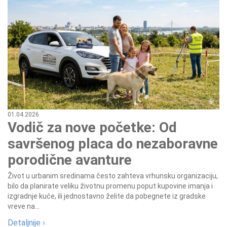
01.04.2026
Vodič za nove početke: Od
savršenog placa do nezaboravne
porodične avanture
Život u urbanim sredinama često zahteva vrhunsku organizaciju,
bilo da planirate veliku životnu promenu poput kupovine imanja i
izgradnje kuće, ili jednostavno želite da pobegnete iz gradske
vreve na...
Detaljnije ›