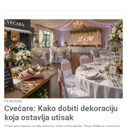
15.04.2026
Cvećare: Kako dobiti dekoraciju
koja ostavlja utisak
Cvećare danas nude mnogo više od buketa. One oblikuju prostor,