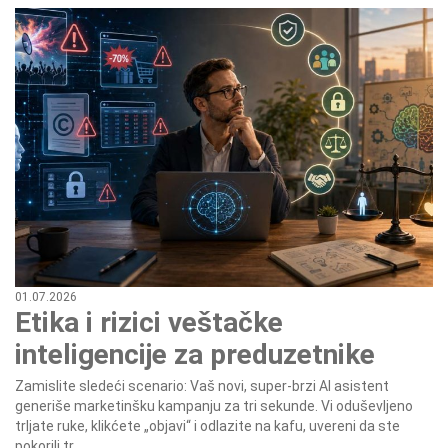
01.07.2026
Etika i rizici veštačke
inteligencije za preduzetnike
Zamislite sledeći scenario: Vaš novi, super-brzi AI asistent
generiše marketinšku kampanju za tri sekunde. Vi oduševljeno
trljate ruke, klikćete „objavi“ i odlazite na kafu, uvereni da ste
pokorili tr...