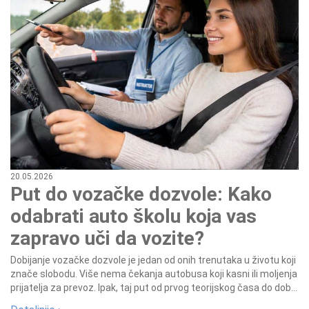
20.05.2026
Put do vozačke dozvole: Kako
odabrati auto školu koja vas
zapravo uči da vozite?
Dobijanje vozačke dozvole je jedan od onih trenutaka u životu koji
znače slobodu. Više nema čekanja autobusa koji kasni ili moljenja
prijatelja za prevoz. Ipak, taj put od prvog teorijskog časa do dob...