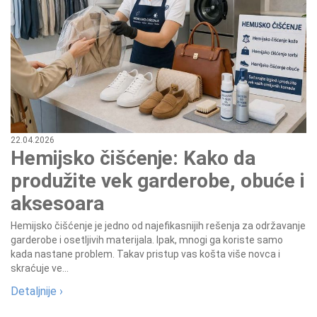
22.04.2026
Hemijsko čišćenje: Kako da
produžite vek garderobe, obuće i
aksesoara
Hemijsko čišćenje je jedno od najefikasnijih rešenja za održavanje
garderobe i osetljivih materijala. Ipak, mnogi ga koriste samo
kada nastane problem. Takav pristup vas košta više novca i
skraćuje ve...
Detaljnije ›