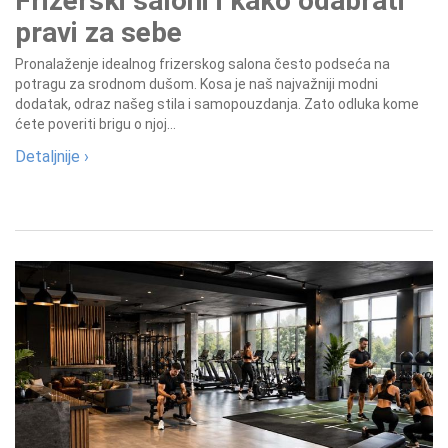
Frizerski saloni i kako odabrati
pravi za sebe
Pronalaženje idealnog frizerskog salona često podseća na
potragu za srodnom dušom. Kosa je naš najvažniji modni
dodatak, odraz našeg stila i samopouzdanja. Zato odluka kome
ćete poveriti brigu o njoj...
Detaljnije ›