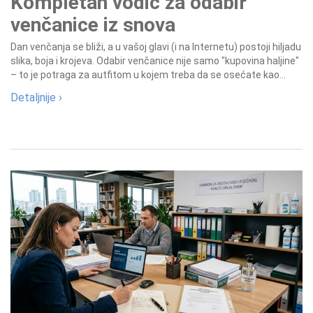
Kompletan vodič za odabir
venčanice iz snova
Dan venčanja se bliži, a u vašoj glavi (i na Internetu) postoji hiljadu
slika, boja i krojeva. Odabir venčanice nije samo "kupovina haljine"
– to je potraga za autfitom u kojem treba da se osećate kao...
Detaljnije ›