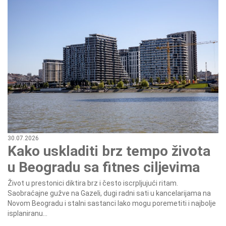
30.07.2026
Kako uskladiti brz tempo života
u Beogradu sa fitnes ciljevima
Život u prestonici diktira brz i često iscrpljujući ritam.
Saobraćajne gužve na Gazeli, dugi radni sati u kancelarijama na
Novom Beogradu i stalni sastanci lako mogu poremetiti i najbolje
isplaniranu...