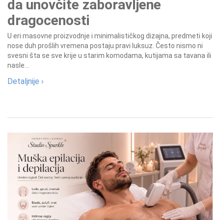
da unovčite zaboravljene
dragocenosti
U eri masovne proizvodnje i minimalističkog dizajna, predmeti koji
nose duh prošlih vremena postaju pravi luksuz. Često nismo ni
svesni šta se sve krije u starim komodama, kutijama sa tavana ili
nasle...
Detaljnije ›