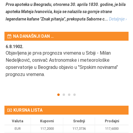
Prva apoteka u Beogradu, otvorena 30. aprila 1830. godine, je bila
apoteka Mateja Ivanovića, koja se nalazila sa gornje strane
legendarne kafane "Znak pitanja", prekoputa Saborne c...
Detaljnije ›
NA DANAŠNJI DAN …
6.8.1902.
6.
Objavljena je prva prognoza vremena u Srbiji - Milan
Od
Nedeljković, osnivač Astronomske i meteorološke
SA
opservatorije u Beogradu objavio u "Srpskim novinama"
prognozu vremena.
KURSNA LISTA
Valuta
Kupovni
Srednji
Prodajni
EUR
117,2000
117,3736
117,6000