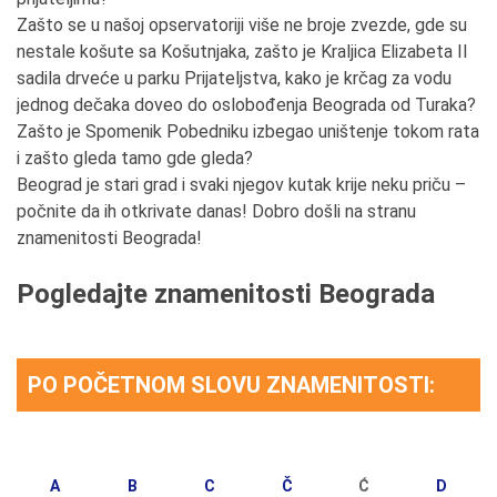
Zašto se u našoj opservatoriji više ne broje zvezde, gde su
nestale košute sa Košutnjaka, zašto je Kraljica Elizabeta II
sadila drveće u parku Prijateljstva, kako je krčag za vodu
jednog dečaka doveo do oslobođenja Beograda od Turaka?
Zašto je Spomenik Pobedniku izbegao uništenje tokom rata
i zašto gleda tamo gde gleda?
Beograd je stari grad i svaki njegov kutak krije neku priču –
počnite da ih otkrivate danas! Dobro došli na stranu
znamenitosti Beograda!
Pogledajte znamenitosti Beograda
PO POČETNOM SLOVU ZNAMENITOSTI:
A
B
C
Č
Ć
D