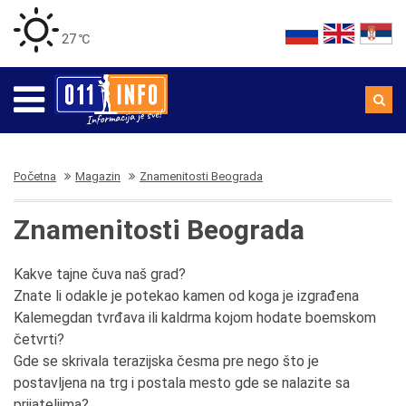
27 ℃
Početna
Magazin
Znamenitosti Beograda
Znamenitosti Beograda
Kakve tajne čuva naš grad?
Znate li odakle je potekao kamen od koga je izgrađena
Kalemegdan tvrđava ili kaldrma kojom hodate boemskom
četvrti?
Gde se skrivala terazijska česma pre nego što je
postavljena na trg i postala mesto gde se nalazite sa
prijateljima?