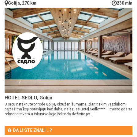
Golija, 270 km
230 min
HOTEL SEDLO, Golija
U srcu netaknute prirode Golije, okružen šumama, planinskim vazduhom i
pejzažima koji ostavljaju bez daha, nalazi se Hotel Sedlo**** – mesto gde se
odmor pretvara u iskustvo koje želite da doživite po...
DA LI STE ZNALI …?