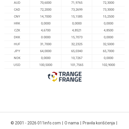
AUD
70,6000
71,9765
72,3000
CAD
72,2000
73,2699
73,3000
CNY
14,7000
15,1585
15,2500
HRK
0,0000
0,0000
0,0000
CZK
4,6700
4,8521
4,8500
DKK
0.0000
15,7073
0,0000
HUF
31,7000
32,2325
32,5000
JPY
64,0000
65,0340
65,7000
NOK
0,0000
10,7267
0,0000
USD
100,5000
101,7565
102,9000
© 2001 - 2026 011info.com
O nama
Pravila korišćenja