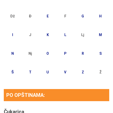
Dž
Đ
E
F
G
H
I
J
K
L
Lj
M
N
Nj
O
P
R
S
Š
T
U
V
Z
Ž
PO OPŠTINAMA:
Čukarica