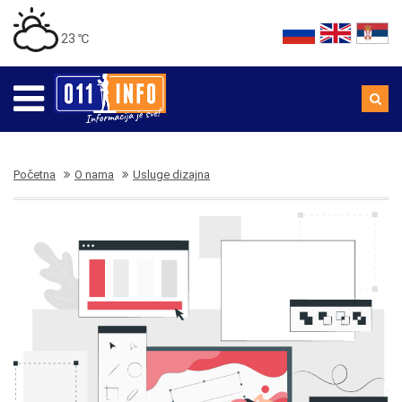
23 ℃
Početna
O nama
Usluge dizajna