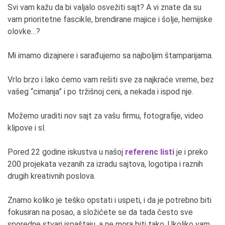
Svi vam kažu da bi valjalo osvežiti sajt? A vi znate da su
vam prioritetne fascikle, brendirane majice i šolje, hemijske
olovke…?
Mi imamo dizajnere i sarađujemo sa najboljim štamparijama.
Vrlo brzo i lako ćemo vam rešiti sve za najkraće vreme, bez
vašeg “cimanja” i po tržišnoj ceni, a nekada i ispod nje.
Možemo uraditi nov sajt za vašu firmu, fotografije, video
klipove i sl.
Pored 22 godine iskustva u našoj
referenc listi
je i preko
200 projekata vezanih za izradu sajtova, logotipa i raznih
drugih kreativnih poslova.
Znamo koliko je teško opstati i uspeti, i da je potrebno biti
fokusiran na posao, a složićete se da tada često sve
sporedne stvari ispaštaju, a ne mora biti tako. Ukoliko vam