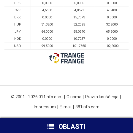
HRK
0,0000
0,0000
0,0000
CZK
4,6500
4,8521
4,8400
DKK
0.0000
15,7073
0,0000
HUF
31,3200
32,2325
32,2000
JPY
64,0000
65,0340
65,3000
NOK
0,0000
10,7267
0,0000
USD
99,5000
101,7565
102,2000
© 2001 - 2026 011info.com
O nama
Pravila korišćenja
Impressum
E-mail
381info.com
OBLASTI