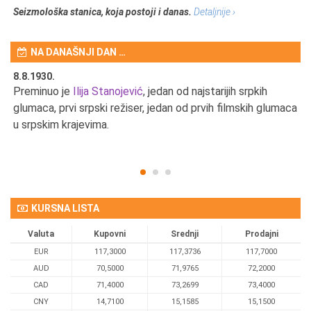
Seizmološka stanica, koja postoji i danas.
Detaljnije ›
NA DANAŠNJI DAN …
8.8.1930.
8.
Preminuo je
Ilija Stanojević
, jedan od najstarijih srpkih
U 
u
glumaca, prvi srpski režiser, jedan od prvih filmskih glumaca
u srpskim krajevima.
KURSNA LISTA
Valuta
Kupovni
Srednji
Prodajni
EUR
117,3000
117,3736
117,7000
AUD
70,5000
71,9765
72,2000
CAD
71,4000
73,2699
73,4000
CNY
14,7100
15,1585
15,1500