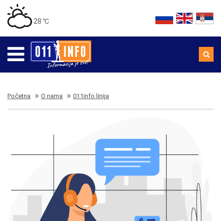
28 ℃
Početna
O nama
011info linija