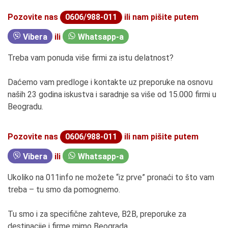
Pozovite nas
0606/988-011
ili nam pišite putem
Vibera
ili
Whatsapp-a
Treba vam ponuda više firmi za istu delatnost?
Daćemo vam predloge i kontakte uz preporuke na osnovu
naših 23 godina iskustva i saradnje sa više od 15.000 firmi u
Beogradu.
Pozovite nas
0606/988-011
ili nam pišite putem
Vibera
ili
Whatsapp-a
Ukoliko na 011info ne možete “iz prve” pronaći to što vam
treba – tu smo da pomognemo.
Tu smo i za specifične zahteve, B2B, preporuke za
destinacije i firme mimo Beograda.