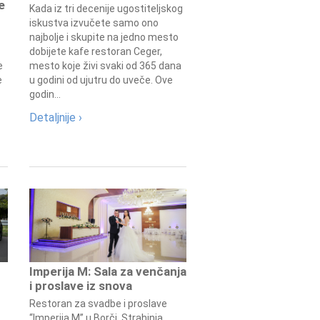
e
Kada iz tri decenije ugostiteljskog
iskustva izvučete samo ono
najbolje i skupite na jedno mesto
dobijete kafe restoran Ceger,
e
mesto koje živi svaki od 365 dana
e
u godini od ujutru do uveče. Ove
godin...
Detaljnije ›
Imperija M: Sala za venčanja
i proslave iz snova
Restoran za svadbe i proslave
“Imperija M” u Borči, Strahinja