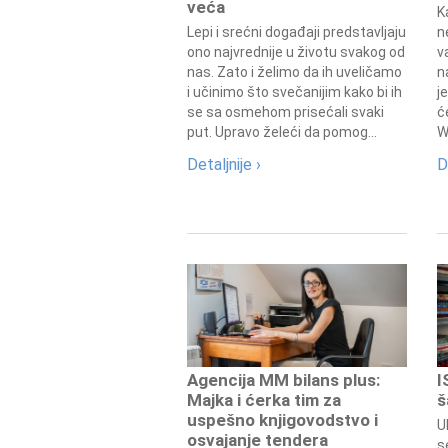
veća
K
Lepi i srećni događaji predstavljaju
n
ono najvrednije u životu svakog od
v
nas. Zato i želimo da ih uveličamo
n
i učinimo što svečanijim kako bi ih
j
se sa osmehom prisećali svaki
ć
put. Upravo želeći da pomog...
W
Detaljnije ›
D
Agencija MM bilans plus:
I
Majka i ćerka tim za
š
uspešno knjigovodstvo i
U
osvajanje tendera
s