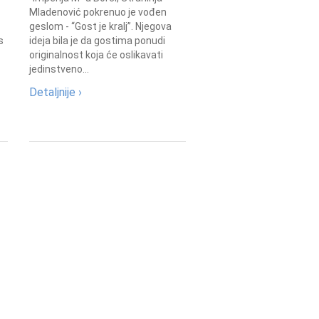
Mladenović pokrenuo je vođen
geslom - “Gost je kralj”. Njegova
s
ideja bila je da gostima ponudi
originalnost koja će oslikavati
jedinstveno...
Detaljnije ›