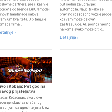
oslovne partnere, pre ili kasnije
put sednu za upravljač
oćićete do brenda ISKON mode i
automobila. Naučiti kako se
jihovih handmade šalova
pravilno i bezbedno vozi je proce
remijum kvaliteta. U pitanju je
koji vam može delovati
omaća firma...
zastrašujuće. Ali, postoji mesto
na kome svako može biti o...
etaljnije ›
Detaljnije ›
ivo i Kobaja: Pet godina
ravog prijateljstva
ladan Krčadinac, skoro dve
ecenije iskustva stečenog
aradnjom sa ugostiteljima kroz