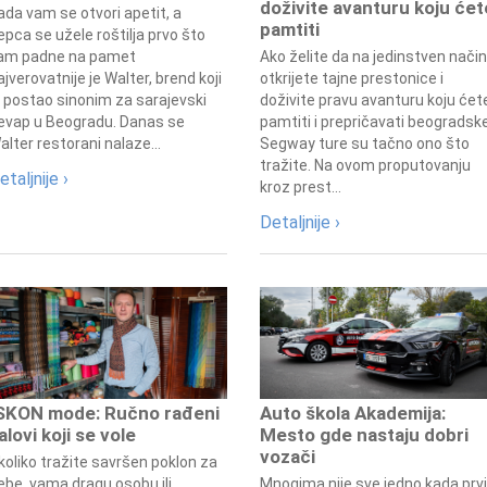
doživite avanturu koju ćet
ada vam se otvori apetit, a
pamtiti
epca se užele roštilja prvo što
am padne na pamet
Ako želite da na jedinstven način
ajverovatnije je Walter, brend koji
otkrijete tajne prestonice i
e postao sinonim za sarajevski
doživite pravu avanturu koju ćet
evap u Beogradu. Danas se
pamtiti i prepričavati beogradsk
alter restorani nalaze...
Segway ture su tačno ono što
tražite. Na ovom proputovanju
etaljnije ›
kroz prest...
Detaljnije ›
SKON mode: Ručno rađeni
Auto škola Akademija:
alovi koji se vole
Mesto gde nastaju dobri
vozači
koliko tražite savršen poklon za
ebe, vama dragu osobu ili
Mnogima nije sve jedno kada prvi