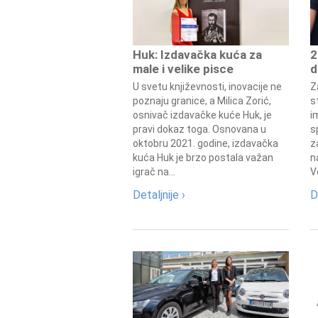
Huk: Izdavačka kuća za
2
male i velike pisce
d
U svetu književnosti, inovacije ne
Z
poznaju granice, a Milica Zorić,
s
osnivač izdavačke kuće Huk, je
i
pravi dokaz toga. Osnovana u
s
oktobru 2021. godine, izdavačka
z
kuća Huk je brzo postala važan
n
igrač na...
V
Detaljnije ›
D