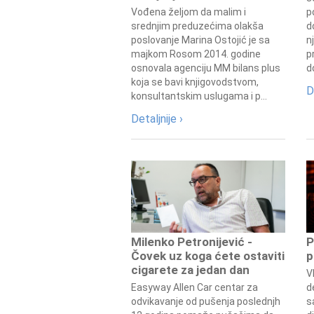
Vođena željom da malim i
p
srednjim preduzećima olakša
d
poslovanje Marina Ostojić je sa
n
majkom Rosom 2014. godine
p
osnovala agenciju MM bilans plus
d
koja se bavi knjigovodstvom,
D
konsultantskim uslugama i p...
Detaljnije ›
Milenko Petronijević -
P
Čovek uz koga ćete ostaviti
p
cigarete za jedan dan
V
Easyway Allen Car centar za
d
odvikavanje od pušenja poslednjh
s