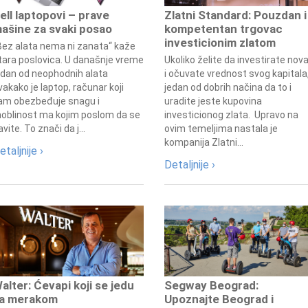
ell laptopovi – prave
Zlatni Standard: Pouzdan i
ašine za svaki posao
kompetentan trgovac
investicionim zlatom
Bez alata nema ni zanata“ kaže
tara poslovica. U današnje vreme
Ukoliko želite da investirate nov
edan od neophodnih alata
i očuvate vrednost svog kapitala
vakako je laptop, računar koji
jedan od dobrih načina da to i
am obezbeđuje snagu i
uradite jeste kupovina
oblinost ma kojim poslom da se
investicionog zlata. Upravo na
avite. To znači da j...
ovim temeljima nastala je
kompanija Zlatni...
etaljnije ›
Detaljnije ›
alter: Ćevapi koji se jedu
Segway Beograd:
a merakom
Upoznajte Beograd i