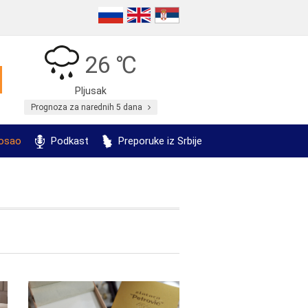
26 ℃
Pljusak
Prognoza za narednih 5 dana
posao
Podkast
Preporuke iz Srbije