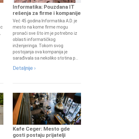
Informatika: Pouzdana IT
rešenja za firme i kompanije
Već 45 godina Informatika A.D. je
ac
mesto na kome firme mogu
,
pronaći sve što im je potrebno iz
oblasti informatičkog
inženjeringa. Tokom svog
postojanja ova kompanija je
sarađivala sa nekoliko stotina p...
Detaljnije ›
Kafe Ceger: Mesto gde
gosti postaju prijatelji