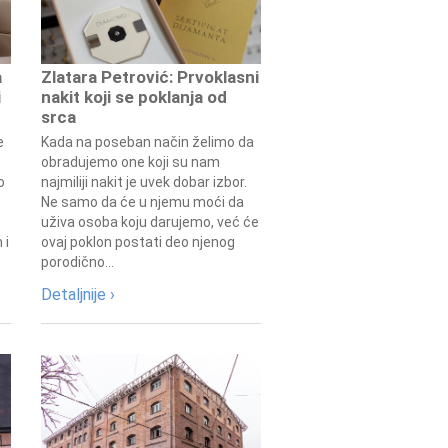
a
Zlatara Petrović: Prvoklasni
i
nakit koji se poklanja od
srca
e
Kada na poseban način želimo da
obradujemo one koji su nam
o
najmiliji nakit je uvek dobar izbor.
Ne samo da će u njemu moći da
,
uživa osoba koju darujemo, već će
 i
ovaj poklon postati deo njenog
porodično...
Detaljnije ›