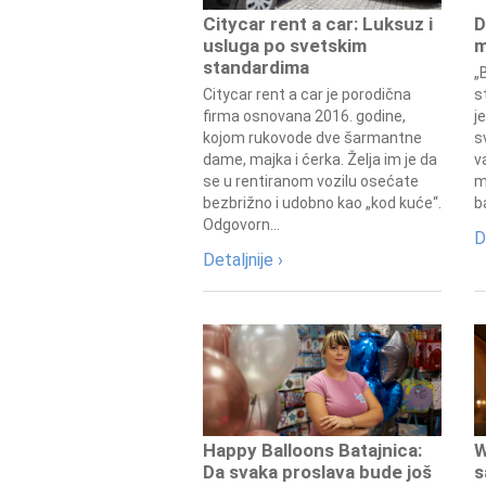
Citycar rent a car: Luksuz i
D
usluga po svetskim
m
standardima
„
Citycar rent a car je porodična
s
firma osnovana 2016. godine,
j
kojom rukovode dve šarmantne
s
dame, majka i ćerka. Želja im je da
v
se u rentiranom vozilu osećate
m
bezbrižno i udobno kao „kod kuće“.
b
Odgovorn...
D
Detaljnije ›
Happy Balloons Batajnica:
W
Da svaka proslava bude još
s