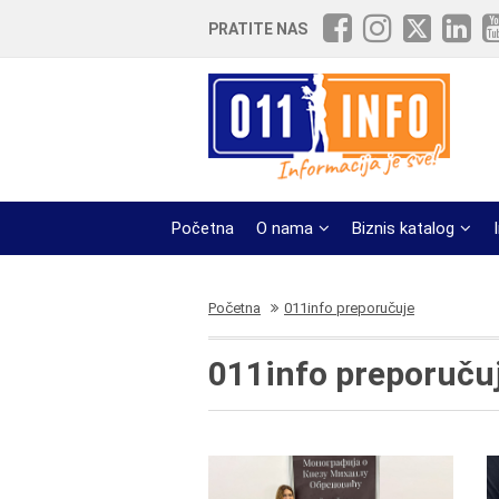
PRATITE NAS
Početna
O nama
Biznis katalog
Početna
011info preporučuje
011info preporuču