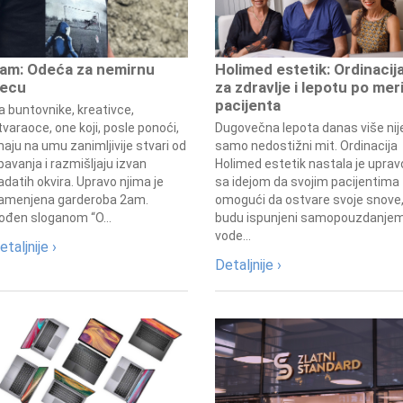
am: Odeća za nemirnu
Holimed estetik: Ordinacij
ecu
za zdravlje i lepotu po mer
pacijenta
a buntovnike, kreativce,
tvaraoce, one koji, posle ponoći,
Dugovečna lepota danas više nij
maju na umu zanimljivije stvari od
samo nedostižni mit. Ordinacija
pavanja i razmišljaju izvan
Holimed estetik nastala je uprav
adatih okvira. Upravo njima je
sa idejom da svojim pacijentima
amenjena garderoba 2am.
omogući da ostvare svoje snove
ođen sloganom “O...
budu ispunjeni samopouzdanjem
vode...
etaljnije ›
Detaljnije ›