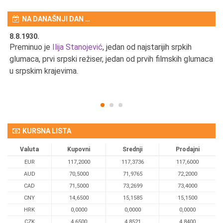
NA DANAŠNJI DAN …
8.8.1930.
8.
Preminuo je
Ilija Stanojević
, jedan od najstarijih srpkih
U 
u
glumaca, prvi srpski režiser, jedan od prvih filmskih glumaca
u srpskim krajevima.
KURSNA LISTA
Valuta
Kupovni
Srednji
Prodajni
EUR
117,2000
117,3736
117,6000
AUD
70,5000
71,9765
72,2000
CAD
71,5000
73,2699
73,4000
CNY
14,6500
15,1585
15,1500
HRK
0,0000
0,0000
0,0000
CZK
4,6500
4,8521
4,8400