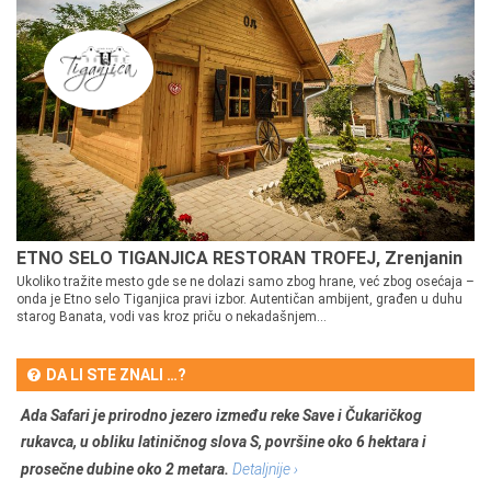
ETNO SELO TIGANJICA RESTORAN TROFEJ, Zrenjanin
Ukoliko tražite mesto gde se ne dolazi samo zbog hrane, već zbog osećaja –
onda je Etno selo Tiganjica pravi izbor. Autentičan ambijent, građen u duhu
starog Banata, vodi vas kroz priču o nekadašnjem...
DA LI STE ZNALI …?
Ada Safari je prirodno jezero između reke Save i Čukaričkog
rukavca, u obliku latiničnog slova S, površine oko 6 hektara i
prosečne dubine oko 2 metara.
Detaljnije ›