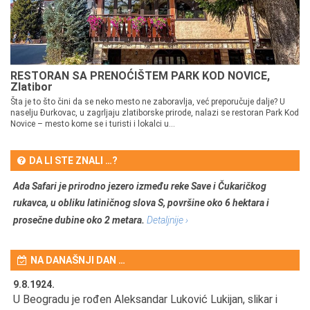
RESTORAN SA PRENOĆIŠTEM PARK KOD NOVICE,
Zlatibor
Šta je to što čini da se neko mesto ne zaboravlja, već preporučuje dalje? U
naselju Đurkovac, u zagrljaju zlatiborske prirode, nalazi se restoran Park Kod
Novice – mesto kome se i turisti i lokalci u...
DA LI STE ZNALI …?
Ada Safari je prirodno jezero između reke Save i Čukaričkog
rukavca, u obliku latiničnog slova S, površine oko 6 hektara i
prosečne dubine oko 2 metara.
Detaljnije ›
NA DANAŠNJI DAN …
9.8.1924.
9.
U Beogradu je rođen Aleksandar Luković Lukijan, slikar i
Pr