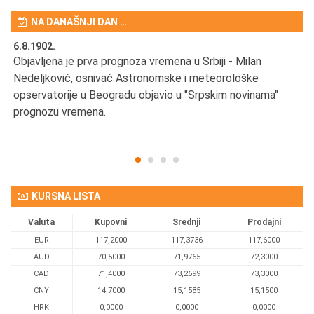
NA DANAŠNJI DAN …
6.8.1902.
6.
Objavljena je prva prognoza vremena u Srbiji - Milan
Od
Nedeljković, osnivač Astronomske i meteorološke
SA
opservatorije u Beogradu objavio u "Srpskim novinama"
prognozu vremena.
KURSNA LISTA
Valuta
Kupovni
Srednji
Prodajni
EUR
117,2000
117,3736
117,6000
AUD
70,5000
71,9765
72,3000
CAD
71,4000
73,2699
73,3000
CNY
14,7000
15,1585
15,1500
HRK
0,0000
0,0000
0,0000