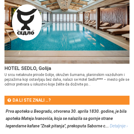
HOTEL SEDLO, Golija
U srcu netaknute prirode Golije, okružen šumama, planinskim vazduhom i
pejzažima koji ostavljaju bez daha, nalazi se Hotel Sedlo**** – mesto gde se
odmor pretvara u iskustvo koje želite da doživite po...
DA LI STE ZNALI …?
Prva apoteka u Beogradu, otvorena 30. aprila 1830. godine, je bila
apoteka Mateja Ivanovića, koja se nalazila sa gornje strane
legendarne kafane "Znak pitanja", prekoputa Saborne c...
Detaljnije ›