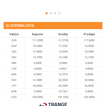
KURSNA LISTA
Valuta
Kupovni
Srednji
Prodajni
EUR
117,2000
117,3736
117,6000
AUD
70,5000
71,9765
72,3000
CAD
71,4000
73,2699
73,3000
CNY
14,7000
15,1585
15,1500
HRK
0,0000
0,0000
0,0000
CZK
4,6600
4,8521
4,8500
DKK
0.0000
15,7073
0,0000
HUF
31,5800
32,2325
32,4000
JPY
64,0000
65,0340
65,4000
NOK
0,0000
10,7267
0,0000
USD
100,4000
101,7565
102,2000