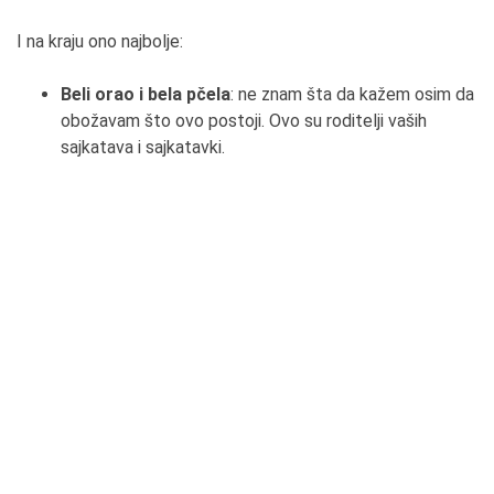
I na kraju ono najbolje:
Beli orao i bela pčela
: ne znam šta da kažem osim da
obožavam što ovo postoji. Ovo su roditelji vaših
sajkatava i sajkatavki.