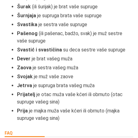
Šurak
(ili šurijak) je brat vaše supruge
Šurnjaja
je supruga brata vaše supruge
Svastika
je sestra vaše supruge
Pašenog
(ili pašenac, badžo, svak) je muž sestre
vaše supruge
Svastić i svastičina
su deca sestre vaše supruge
Dever
je brat vašeg muža
Zaova
je sestra vašeg muža
Svojak
je muž vaše zaove
Jetrva
je supruga brata vašeg muža
Prijatelj
je otac muža vaše kćeri ili obrnuto (otac
supruge vašeg sina)
Prija
je majka muža vaše kćeri ili obrnuto (majka
supruge vašeg sina)
FAQ