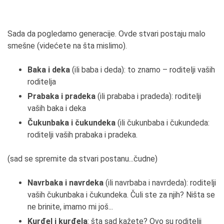
Sada da pogledamo generacije. Ovde stvari postaju malo
smešne (videćete na šta mislimo).
Baka i deka
(ili baba i deda): to znamo – roditelji vaših
roditelja
Prabaka i pradeka
(ili prababa i pradeda): roditelji
vaših baka i deka
Čukunbaka i čukundeka
(ili čukunbaba i čukundeda:
roditelji vaših prabaka i pradeka.
(sad se spremite da stvari postanu...čudne)
Navrbaka i navrdeka
(ili navrbaba i navrdeda): roditelji
vaših čukunbaka i čukundeka. Čuli ste za njih? Ništa se
ne brinite, imamo mi još...
Kurđel i kurđela
: šta sad kažete? Ovo su roditelji