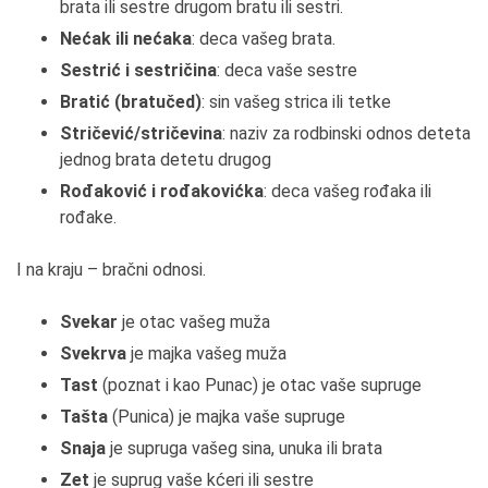
brata ili sestre drugom bratu ili sestri.
Nećak ili nećaka
: deca vašeg brata.
Sestrić i sestričina
: deca vaše sestre
Bratić (bratučed)
: sin vašeg strica ili tetke
Stričević/stričevina
: naziv za rodbinski odnos deteta
jednog brata detetu drugog
Rođaković i rođakovićka
: deca vašeg rođaka ili
rođake.
I na kraju – bračni odnosi.
Svekar
je otac vašeg muža
Svekrva
je majka vašeg muža
Tast
(poznat i kao Punac) je otac vaše supruge
Tašta
(Punica) je majka vaše supruge
Snaja
je supruga vašeg sina, unuka ili brata
Zet
je suprug vaše kćeri ili sestre