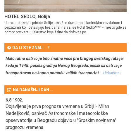
HOTEL SEDLO, Golija
U srcu netaknute prirode Golije, okružen šumama, planinskim vazduhom i
pejzažima koji ostavljaju bez daha, nalazi se Hotel Sedlo**** – mesto gde se
odmor pretvara u iskustvo koje želite da doživite po...
DA LI STE ZNALI …?
Malo ratno ostrvo je bilo znatno veće pre Drugog svetskog rata jer
kada je 1948. počela gradnja Novog Beograda, pesak sa ostrva je
transportovan na kopno pomoću velikih transportni...
Detaljnije ›
NA DANAŠNJI DAN …
6.8.1902.
6.
Objavljena je prva prognoza vremena u Srbiji - Milan
Od
Nedeljković, osnivač Astronomske i meteorološke
SA
opservatorije u Beogradu objavio u "Srpskim novinama"
prognozu vremena.