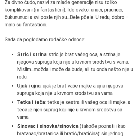
Za divno čudo, nazivi za mlađe generacije nisu toliko
komplikovani (ni fantastični). Ide ovako: unuci, praunuci,
čukununuci a svi posle njih su...Bele pčele. U redu, dobro –
malo su fantastični.
Sada da pogledamo rođačke odnose:
Stric i strina
: stric je brat vašeg oca, a strina je
njegova supruga koja nije u krvnom srodstvu s vama.
Mislim...možda i može da bude, ali tu onda nešto nije u
redu.
Ujak i ujna
: ujak je brat vaše majke a ujna njegova
supruga koja nije u krvnom srodstvu sa vama
Tetka i teča
: tetka je sestra ili vašeg oca ili majke, a
teča je njen suprug koji nije u krvnom srodstvu sa
vama.
Sinovac i sinovka/sinovica
(takođe poznati i kao
bratanac/bratanica ili bratić/bratičina): sin jednog