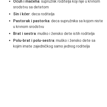
Očuh i maćeha
: supružnik roditelja koji nije u krvnom
srodstvu sa detetom
Sin i kćer
: deca roditelja
Pastorak i pastorka
: deca supružnika sa kojom niste
u krvnom srodstvu
Brat i sestra
: muško i žensko dete istih roditelja
Polu-brat i polu-sestra
: muško i žensko dete sa
kojim imate zajedničkog samo jednog roditelja