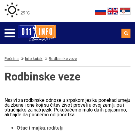
29 ℃
Početna
Info kutak
Rodbinske veze
Rodbinske veze
Nazivi za rodbinske odnose u srpskom jeziku ponekad umeju
da zbune i one koji su čitav život proveli u ovoj zemlji, pa i
stručnjake za naš jezik. Pokušaćemo malo da ih pojasnimo,
ali hajde da počnemo od početka:
Otac i majka
: roditelji