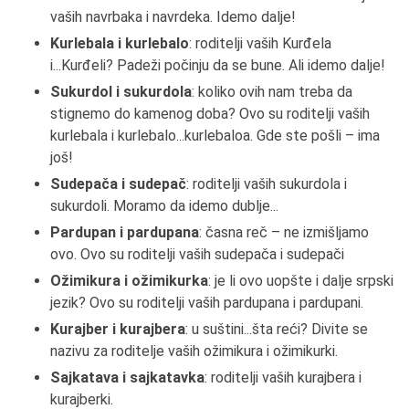
vaših navrbaka i navrdeka. Idemo dalje!
Kurlebala i kurlebalo
: roditelji vaših Kurđela
i...Kurđeli? Padeži počinju da se bune. Ali idemo dalje!
Sukurdol i sukurdola
: koliko ovih nam treba da
stignemo do kamenog doba? Ovo su roditelji vaših
kurlebala i kurlebalo...kurlebaloa. Gde ste pošli – ima
još!
Sudepača i sudepač
: roditelji vaših sukurdola i
sukurdoli. Moramo da idemo dublje...
Pardupan i pardupana
: časna reč – ne izmišljamo
ovo. Ovo su roditelji vaših sudepača i sudepači
Ožimikura i ožimikurka
: je li ovo uopšte i dalje srpski
jezik? Ovo su roditelji vaših pardupana i pardupani.
Kurajber i kurajbera
: u suštini...šta reći? Divite se
nazivu za roditelje vaših ožimikura i ožimikurki.
Sajkatava i sajkatavka
: roditelji vaših kurajbera i
kurajberki.