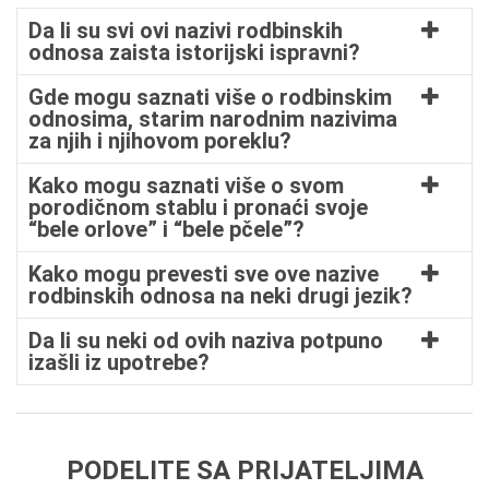
Da li su svi ovi nazivi rodbinskih
odnosa zaista istorijski ispravni?
Gde mogu saznati više o rodbinskim
odnosima, starim narodnim nazivima
za njih i njihovom poreklu?
Kako mogu saznati više o svom
porodičnom stablu i pronaći svoje
“bele orlove” i “bele pčele”?
Kako mogu prevesti sve ove nazive
rodbinskih odnosa na neki drugi jezik?
Da li su neki od ovih naziva potpuno
izašli iz upotrebe?
PODELITE SA PRIJATELJIMA