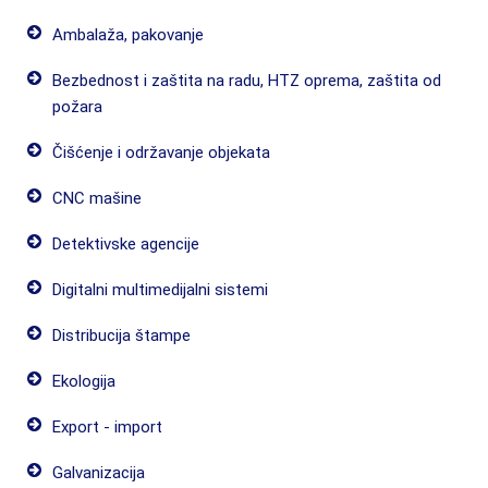
Ambalaža, pakovanje
Bezbednost i zaštita na radu, HTZ oprema, zaštita od
požara
Čišćenje i održavanje objekata
CNC mašine
Detektivske agencije
Digitalni multimedijalni sistemi
Distribucija štampe
Ekologija
Export - import
Galvanizacija