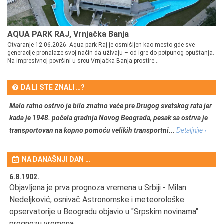
AQUA PARK RAJ, Vrnjačka Banja
Otvaranje 12.06.2026. Aqua park Raj je osmišljen kao mesto gde sve
generacije pronalaze svoj način da uživaju – od igre do potpunog opuštanja.
Na impresivnoj površini u srcu Vrnjačka Banja prostire...
DA LI STE ZNALI …?
Malo ratno ostrvo je bilo znatno veće pre Drugog svetskog rata jer
kada je 1948. počela gradnja Novog Beograda, pesak sa ostrva je
transportovan na kopno pomoću velikih transportni...
Detaljnije ›
NA DANAŠNJI DAN …
6.8.1902.
6.
Objavljena je prva prognoza vremena u Srbiji - Milan
Od
Nedeljković, osnivač Astronomske i meteorološke
SA
opservatorije u Beogradu objavio u "Srpskim novinama"
prognozu vremena.