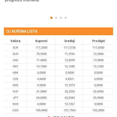
KURSNA LISTA
Valuta
Kupovni
Srednji
Prodajni
EUR
117,2000
117,3736
117,6000
AUD
70,5000
71,9765
72,3000
CAD
71,4000
73,2699
73,3000
CNY
14,7000
15,1585
15,1500
HRK
0,0000
0,0000
0,0000
CZK
4,6600
4,8521
4,8500
DKK
0.0000
15,7073
0,0000
HUF
31,5800
32,2325
32,4000
JPY
64,0000
65,0340
65,4000
NOK
0,0000
10,7267
0,0000
USD
100,4000
101,7565
102,2000