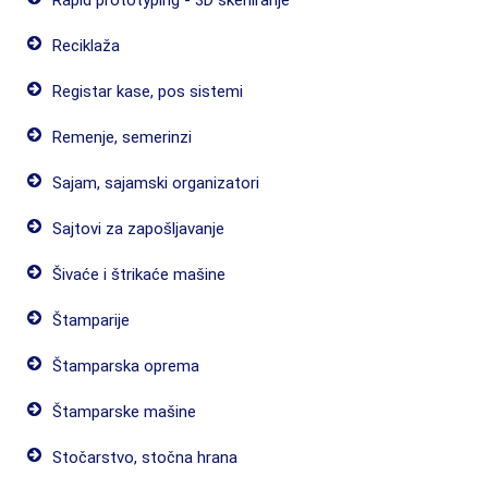
Rapid prototyping - 3D skeniranje
Reciklaža
Registar kase, pos sistemi
Remenje, semerinzi
Sajam, sajamski organizatori
Sajtovi za zapošljavanje
Šivaće i štrikaće mašine
Štamparije
Štamparska oprema
Štamparske mašine
Stočarstvo, stočna hrana