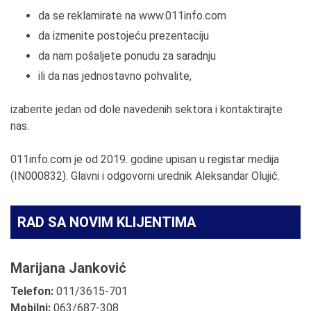
da se reklamirate na www.011info.com
da izmenite postojeću prezentaciju
da nam pošaljete ponudu za saradnju
ili da nas jednostavno pohvalite,
izaberite jedan od dole navedenih sektora i kontaktirajte
nas.
011info.com je od 2019. godine upisan u registar medija
(IN000832). Glavni i odgovorni urednik Aleksandar Olujić.
RAD SA NOVIM KLIJENTIMA
Marijana Janković
Telefon:
011/3615-701
Mobilni:
063/687-308