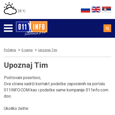
28 ℃
Početna
O nama
Upoznaj Tim
Upoznaj Tim
Poštovani posetioci,
Ova strana sadrži kontakt podatke zaposlenih na portalu
011INFO.COM kao i podatke same kompanije 011info.com
doo.
Ukoliko želite: