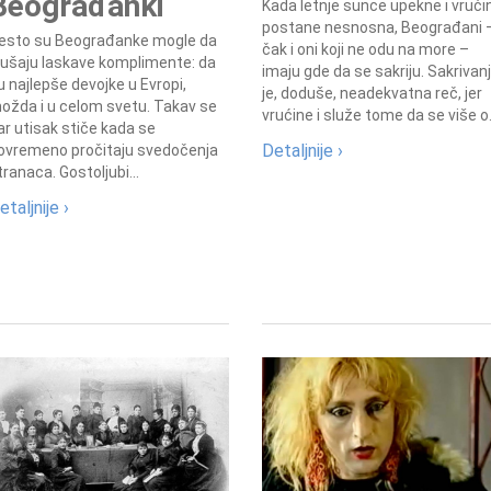
Beograđanki
Kada letnje sunce upekne i vrući
postane nesnosna, Beograđani 
esto su Beograđanke mogle da
čak i oni koji ne odu na more –
lušaju laskave komplimente: da
imaju gde da se sakriju. Sakrivan
u najlepše devojke u Evropi,
je, doduše, neadekvatna reč, jer
ožda i u celom svetu. Takav se
vrućine i služe tome da se više o.
ar utisak stiče kada se
Detaljnije ›
ovremeno pročitaju svedočenja
tranaca. Gostoljubi...
etaljnije ›