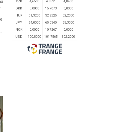
na
CZK
4,6500
4,8521
4,8400
–
DKK
0.0000
15,7073
0,0000
HUF
31,3200
32,2325
32,2000
je
JPY
64,0000
65,0340
65,3000
NOK
0,0000
10,7267
0,0000
..
USD
100,8000
101,7565
102,2000