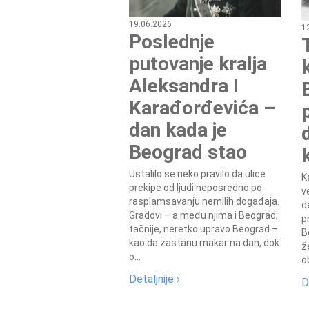
19.06.2026
1
Poslednje
putovanje kralja
Aleksandra I
Karađorđevića –
dan kada je
Beograd stao
Ustalilo se neko pravilo da ulice
K
prekipe od ljudi neposredno po
v
rasplamsavanju nemilih događaja.
d
Gradovi – a među njima i Beograd;
p
tačnije, neretko upravo Beograd –
B
kao da zastanu makar na dan, dok
ž
o...
o
Detaljnije ›
D