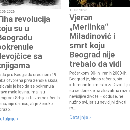
10.06.2026
2.06.2026
Vjeran
Tiha revolucija
„Merlinka“
koju su u
Miladinović i
Beogradu
smrt koju
pokrenule
Beograd nije
devojčice sa
trebalo da vidi
knjigama
Početkom ’90-ih i ranih 2000-ih,
ada je u Beogradu sredinom 19.
Beograd je, blago rečeno, bio
eka otvorena prva ženska škola,
interesantno mesto za život. Lju
elovalo je kao da se pokrenula
su se donekle navikavali na razn
rava mala lavina. Imali su
nevidljive živote – doduše, ne
eograd i Srbija u to vreme učenih
nužno svi, jer su nevidljivi životi
ena, nije da nisu, ali je žensko
m...
brazo...
Detaljnije ›
etaljnije ›