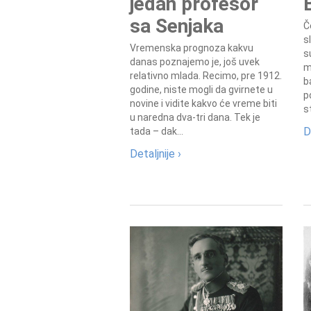
jedan profesor
sa Senjaka
Č
s
Vremenska prognoza kakvu
s
danas poznajemo je, još uvek
m
relativno mlada. Recimo, pre 1912.
b
godine, niste mogli da gvirnete u
p
novine i vidite kakvo će vreme biti
s
u naredna dva-tri dana. Tek je
D
tada – dak...
Detaljnije ›