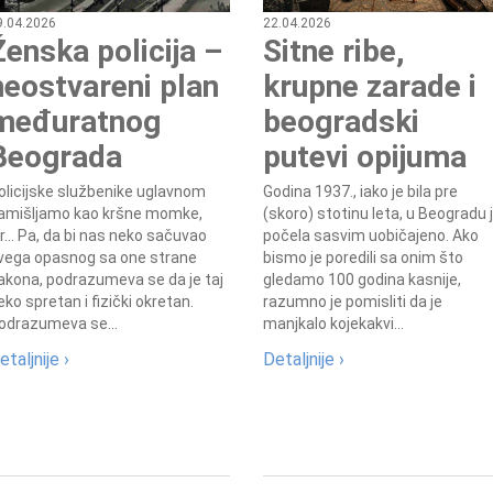
9.04.2026
22.04.2026
Ženska policija –
Sitne ribe,
neostvareni plan
krupne zarade i
međuratnog
beogradski
Beograda
putevi opijuma
olicijske službenike uglavnom
Godina 1937., iako je bila pre
amišljamo kao kršne momke,
(skoro) stotinu leta, u Beogradu 
er... Pa, da bi nas neko sačuvao
počela sasvim uobičajeno. Ako
vega opasnog sa one strane
bismo je poredili sa onim što
akona, podrazumeva se da je taj
gledamo 100 godina kasnije,
eko spretan i fizički okretan.
razumno je pomisliti da je
odrazumeva se...
manjkalo kojekakvi...
etaljnije ›
Detaljnije ›