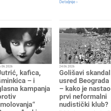
Detaljnije ›
Preminula je Đurđija Cve
pozorišna, filmska i TV
glumica.
6.06.2026
24.06.2026
Jutrić, kafica,
Golišavi skandal
šminkica – i
usred Beograda
glasna kampanja
– kako je nastao
protiv
prvi neformalni
„molovanja“
nudistički klub?