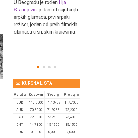
tić,
U Beogradu je rođen
Ilija
U Beogradu je rođen Svetis
Stanojević
, jedan od najstarijih
Dinulović, pozorišni glumac 
srpkih glumaca, prvi srpski
reditelj.
režiser, jedan od prvih filmskih
glumaca u srpskim krajevima.
KURSNA LISTA
Valuta
Kupovni
Srednji
Prodajni
EUR
117,3000
117,3736
117,7000
AUD
70,5000
71,9765
72,2000
CAD
72,0000
73,2699
73,4000
CNY
14,7100
15,1585
15,1500
HRK
0,0000
0,0000
0,0000