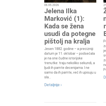
06.05.2026
2
Jelena Ilka
Marković (1):
Kada se žena
usudi da potegne
pištolj na kralja
P
z
Jesen 1882. godine – a precizniji
j
datum je 11. oktobar – podsećala
s
je na one čudne istorijske
z
trenutke: traju nekoliko sekundi, a
n
ljudi ih pamte decenijama. I ne
P
samo da ih pamte, već ih upisuju u
D
sla...
Detaljnije ›