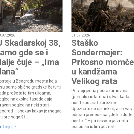
8.07.2026
01.07.2026
U Skadarskoj 38,
Staško
tamo gde se i
Sondermajer:
dalje čuje – „Ima
Prkosno momče
dana“
u kandžama
Velikog rata
ostoje u Beogradu mesta koja
isu samo obične gradske četvrti.
Postoji jedna podrazumevana
ada prošetate tim ulicama,
(pomalo i iritantna) stvar kada
ogled na okolne fasade daje
nosite poznato prezime.
zravan pogled na neki stariji
Upoznate se sa nekim, a on vas
eograd – onakav kakav je mogao
odmah preseče sa: „Je li ti dođe
iti pre nego št...
nešto...“ – pa navede poznatu
etaljnije ›
osobu sa istim poznati...
7.8.2015.