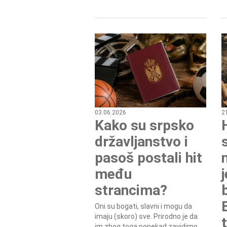
03.06.2026
2
Kako su srpsko
državljanstvo i
pasoš postali hit
među
strancima?
Oni su bogati, slavni i mogu da
imaju (skoro) sve. Prirodno je da
im zbog toga ponekad zavidimo,