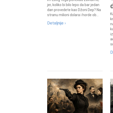
jer, koliko bi bilo lepo da bar jedan
dan provedete kao Džoni Dep? Na
K
stranu milioni dolara i horde ob...
k
Detaljnije ›
n
k
i
a
s
D