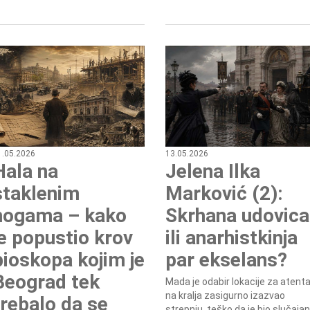
1.05.2026
13.05.2026
Hala na
Jelena Ilka
staklenim
Marković (2):
nogama – kako
Skrhana udovica
je popustio krov
ili anarhistkinja
bioskopa kojim je
par ekselans?
Beograd tek
Mada je odabir lokacije za atent
na kralja zasigurno izazvao
trebalo da se
strepnju, teško da je bio slučajan