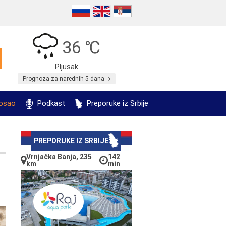
36 ℃
Pljusak
Prognoza za narednih 5 dana
posao
Podkast
Preporuke iz Srbije
PREPORUKE IZ SRBIJE
Vrnjačka Banja, 235
142
km
min