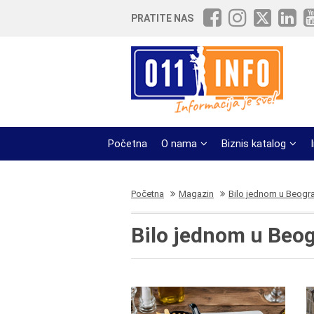
PRATITE NAS
Početna
O nama
Biznis katalog
Početna
Magazin
Bilo jednom u Beogr
Bilo jednom u Beo