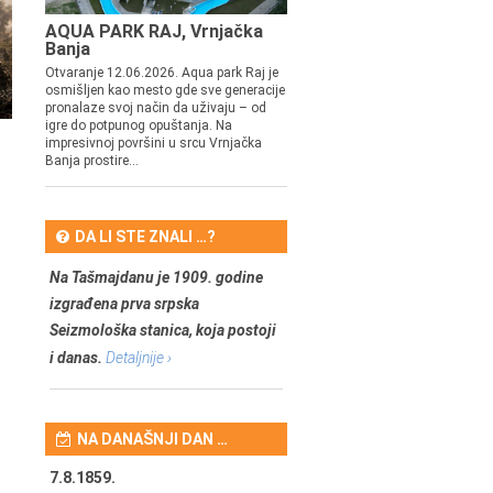
AQUA PARK RAJ, Vrnjačka
Banja
Otvaranje 12.06.2026. Aqua park Raj je
osmišljen kao mesto gde sve generacije
pronalaze svoj način da uživaju – od
igre do potpunog opuštanja. Na
impresivnoj površini u srcu Vrnjačka
Banja prostire...
DA LI STE ZNALI …?
Na Tašmajdanu je 1909. godine
izgrađena prva srpska
Seizmološka stanica, koja postoji
i danas.
Detaljnije ›
NA DANAŠNJI DAN …
7.8.1859.
7.8.1855.