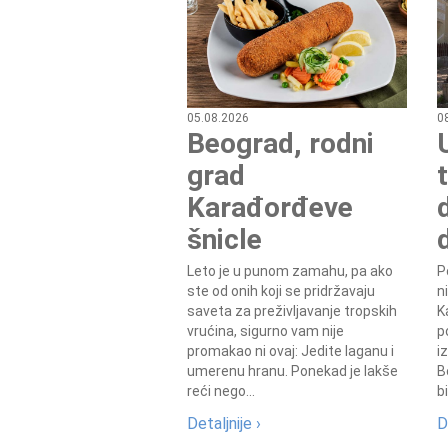
05.08.2026
0
Beograd, rodni
grad
Karađorđeve
šnicle
Leto je u punom zamahu, pa ako
P
ste od onih koji se pridržavaju
n
saveta za preživljavanje tropskih
K
vrućina, sigurno vam nije
p
promakao ni ovaj: Jedite laganu i
i
umerenu hranu. Ponekad je lakše
B
reći nego...
b
Detaljnije ›
D