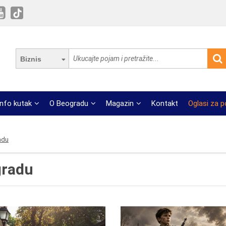
Biznis
Info kutak
O Beogradu
Magazin
Kontakt
Oglasi za 
adu
gradu