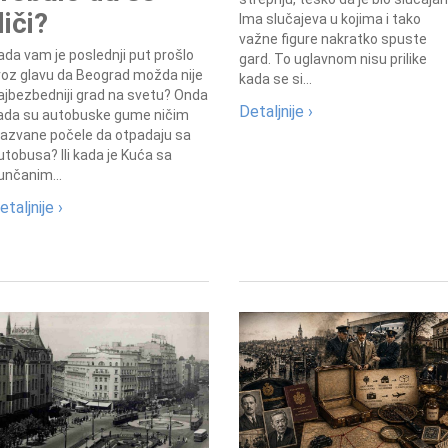
diči?
Ima slučajeva u kojima i tako
važne figure nakratko spuste
ada vam je poslednji put prošlo
gard. To uglavnom nisu prilike
roz glavu da Beograd možda nije
kada se si...
ajbezbedniji grad na svetu? Onda
Detaljnije ›
ada su autobuske gume ničim
zazvane počele da otpadaju sa
utobusa? Ili kada je Kuća sa
unčanim...
etaljnije ›