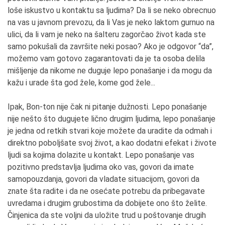
loše iskustvo u kontaktu sa ljudima? Da li se neko obrecnuo
na vas u javnom prevozu, da li Vas je neko laktom gurnuo na
ulici, da li vam je neko na šalteru zagorčao život kada ste
samo pokušali da završite neki posao? Ako je odgovor “da”,
možemo vam gotovo zagarantovati da je ta osoba delila
mišljenje da nikome ne duguje lepo ponašanje i da mogu da
kažu i urade šta god žele, kome god žele...
Ipak, Bon-ton nije čak ni pitanje dužnosti. Lepo ponašanje
nije nešto što dugujete lično drugim ljudima, lepo ponašanje
je jedna od retkih stvari koje možete da uradite da odmah i
direktno poboljšate svoj život, a kao dodatni efekat i živote
ljudi sa kojima dolazite u kontakt. Lepo ponašanje vas
pozitivno predstavlja ljudima oko vas, govori da imate
samopouzdanja, govori da vladate situacijom, govori da
znate šta radite i da ne osećate potrebu da pribegavate
uvredama i drugim grubostima da dobijete ono što želite.
Činjenica da ste voljni da uložite trud u poštovanje drugih