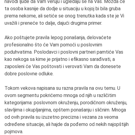
navodi ljude da Vam veruju i ugledaju se na Vas. Možda će
ta osoba kasnije da dodje u situaciju u kojoj bi bila gruba
prema nekome, ali setiće se onog trenutka kada ste je Vi
uvažili i preneće to dalje, dajući drugima primer.
Ako poštujete pravila lepog ponašanja, delovaćete
profesionalno što će Vam pomoći u poslovnim
poduhvatima. Poslodavci i poslovni partneri pamtiće Vas
kao nekoga sa kime je prijatno i efikasno sarađivati, a
zaposleni će Vas poštovati i verovati Vam da donesete
dobre poslovne odluke.
Tokom vekova napisana su razna pravila na ovu temu. U
ovom segmentu pokrićemo mnoga od njih u različitim
kategorijama: poslovnom okruženju, porodičnom okruženju,
slavljima i okupljanjima, opštem ponašanju i sličnim. Mnoga
od ovih pravila su izuzetno precizna i vezana za veoma
određene situacije, ali hajde da pođemo od nekih najopštijih
pojmova.