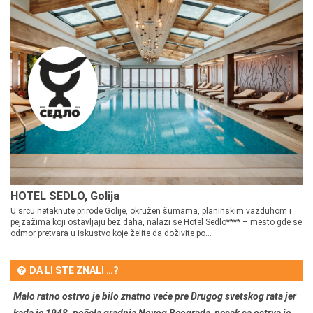
HOTEL SEDLO, Golija
U srcu netaknute prirode Golije, okružen šumama, planinskim vazduhom i
pejzažima koji ostavljaju bez daha, nalazi se Hotel Sedlo**** – mesto gde se
odmor pretvara u iskustvo koje želite da doživite po...
DA LI STE ZNALI …?
Malo ratno ostrvo je bilo znatno veće pre Drugog svetskog rata jer
kada je 1948. počela gradnja Novog Beograda, pesak sa ostrva je