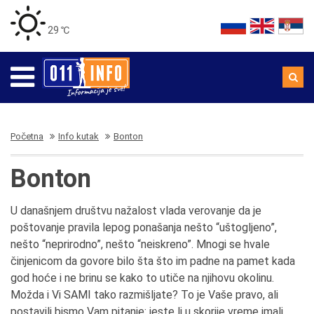
29 ℃
Početna
Info kutak
Bonton
Bonton
U današnjem društvu nažalost vlada verovanje da je
poštovanje pravila lepog ponašanja nešto “uštogljeno”,
nešto “neprirodno”, nešto “neiskreno”. Mnogi se hvale
činjenicom da govore bilo šta što im padne na pamet kada
god hoće i ne brinu se kako to utiče na njihovu okolinu.
Možda i Vi SAMI tako razmišljate? To je Vaše pravo, ali
postavili bismo Vam pitanje: jeste li u skorije vreme imali