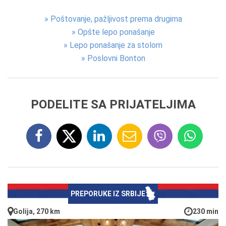
»
Poštovanje, pažljivost prema drugima
»
Opšte lepo ponašanje
»
Lepo ponašanje za stolom
»
Poslovni Bonton
PODELITE SA PRIJATELJIMA
PREPORUKE IZ SRBIJE
Golija, 270 km
230 min