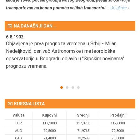
transportovan na kopno pomoću velikih transportni...
Detaljnije ›
NA DANAŠNJI DAN …
6.8.1902.
6.
Objavljena je prva prognoza vremena u Srbiji - Milan
Od
Nedeljković, osnivač Astronomske i meteorološke
SA
opservatorije u Beogradu objavio u "Srpskim novinama"
prognozu vremena.
KURSNA LISTA
Valuta
Kupovni
Srednji
Prodajni
EUR
117,2000
117,3736
117,6000
AUD
70,5000
71,9765
72,3000
CAD
71,4000
73,2699
73,3000