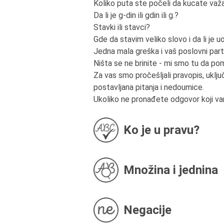
Koliko puta ste počeli da kucate važa
Da li je g-din ili gdin ili g.?
Stavki ili stavci?
Gde da stavim veliko slovo i da li je
Jedna mala greška i vaš poslovni partn
Ništa se ne brinite - mi smo tu da 
Za vas smo pročešljali pravopis, uključ
postavljana pitanja i nedoumice.
Ukoliko ne pronađete odgovor koji v
Ko je u pravu?
Množina i jednina
Negacije