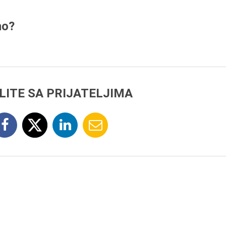
6.8.2013.
Preminula je Zorka Bolja
no?
vazduhoplovni inženjer,
predsednik Udruženja ž
pilota Jugoslavije.
LITE SA PRIJATELJIMA