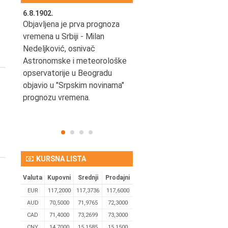
6.8.1902.
6.8.2004.
nović,
Objavljena je prva prognoza
Odigrana je košarkaška
vremena u Srbiji - Milan
prijateljska utakmica izmeđ
ena
Nedeljković, osnivač
SCG i SAD u Beogradskoj
Astronomske i meteorološke
Areni.
opservatorije u Beogradu
objavio u "Srpskim novinama"
prognozu vremena.
KURSNA LISTA
Valuta
Kupovni
Srednji
Prodajni
EUR
117,2000
117,3736
117,6000
AUD
70,5000
71,9765
72,3000
CAD
71,4000
73,2699
73,3000
CNY
14,7000
15,1585
15,1500