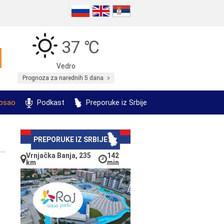
37 ℃
Vedro
Prognoza za narednih 5 dana
posao
Podkast
Preporuke iz Srbije
PREPORUKE IZ SRBIJE
Vrnjačka Banja, 235
142
km
min