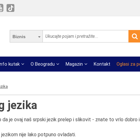
Biznis
Info kutak
O Beogradu
Magazin
Kontakt
Oglasi za 
ezika
g jezika
je ovaj naš srpski jezik prelep i slikovit - znate to vrlo dobro i
 jezikom nije lako potpuno ovladati.