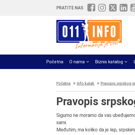
PRATITE NAS
Početna
O nama
Biznis katalog
Početna
Info kutak
Pravopis srpskog j
Pravopis srpsko
Sigurno ne moramo da vas ubeđujemo da 
sami.
Međutim, ma koliko da je lep, srpskim