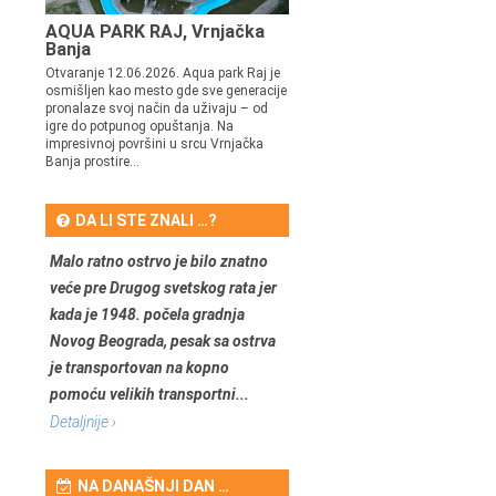
AQUA PARK RAJ, Vrnjačka
Banja
Otvaranje 12.06.2026. Aqua park Raj je
osmišljen kao mesto gde sve generacije
pronalaze svoj način da uživaju – od
igre do potpunog opuštanja. Na
impresivnoj površini u srcu Vrnjačka
Banja prostire...
DA LI STE ZNALI …?
Malo ratno ostrvo je bilo znatno
veće pre Drugog svetskog rata jer
kada je 1948. počela gradnja
Novog Beograda, pesak sa ostrva
je transportovan na kopno
pomoću velikih transportni...
Detaljnije ›
NA DANAŠNJI DAN …