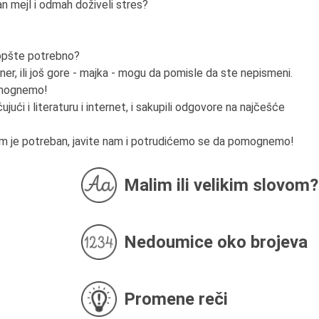
n mejl i odmah doživeli stres?
 uopšte potrebno?
er, ili još gore - majka - mogu da pomisle da ste nepismeni.
pomognemo!
ujući i literaturu i internet, i sakupili odgovore na najčešće
am je potreban, javite nam i potrudićemo se da pomognemo!
Malim ili velikim slovom?
Nedoumice oko brojeva
Promene reči