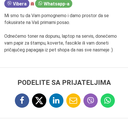
Vibera
ili
Whatsapp-a
Mi smo tu da Vam pomognemo i damo prostor da se
fokusirate na Vaš primarni posao.
Odnećemo toner na dopunu, laptop na servis, donećemo
vam papir za štampu, koverte, fascikle ili vam doneti
pričajućeg papagaja iz pet shopa da nas sve nasmeje :)
PODELITE SA PRIJATELJIMA