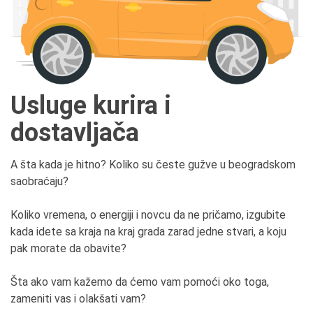
Usluge kurira i
dostavljača
A šta kada je hitno? Koliko su česte gužve u beogradskom
saobraćaju?
Koliko vremena, o energiji i novcu da ne pričamo, izgubite
kada idete sa kraja na kraj grada zarad jedne stvari, a koju
pak morate da obavite?
Šta ako vam kažemo da ćemo vam pomoći oko toga,
zameniti vas i olakšati vam?