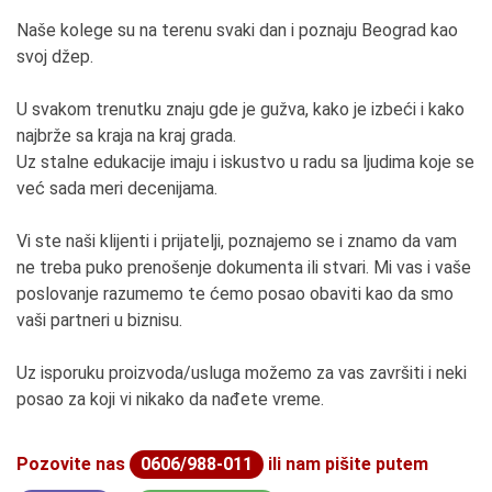
Naše kolege su na terenu svaki dan i poznaju Beograd kao
svoj džep.
U svakom trenutku znaju gde je gužva, kako je izbeći i kako
najbrže sa kraja na kraj grada.
Uz stalne edukacije imaju i iskustvo u radu sa ljudima koje se
već sada meri decenijama.
Vi ste naši klijenti i prijatelji, poznajemo se i znamo da vam
ne treba puko prenošenje dokumenta ili stvari. Mi vas i vaše
poslovanje razumemo te ćemo posao obaviti kao da smo
vaši partneri u biznisu.
Uz isporuku proizvoda/usluga možemo za vas završiti i neki
posao za koji vi nikako da nađete vreme.
Pozovite nas
0606/988-011
ili nam pišite putem