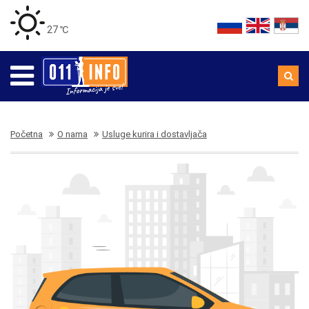
27 ℃
Početna
O nama
Usluge kurira i dostavljača