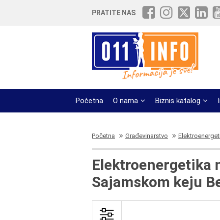
PRATITE NAS
Početna
O nama
Biznis katalog
Početna
Građevinarstvo
Elektroenerget
Elektroenergetika
Sajamskom keju B