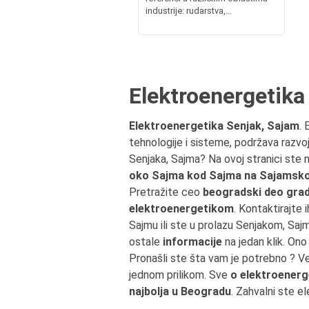
industrije: rudarstva,...
Elektroenergetika
Elektroenergetika Senjak, Sajam
. 
tehnologije i sisteme, podržava razvoj
Senjaka, Sajma? Na ovoj stranici ste
oko Sajma kod Sajma na Sajamsk
Pretražite ceo
beogradski deo grad
elektroenergetikom
. Kontaktirajte 
Sajmu ili ste u prolazu Senjakom, S
ostale
informacije
na jedan klik. Ono
Pronašli ste šta vam je potrebno ? V
jednom prilikom. Sve
o elektroenerg
najbolja u Beogradu
. Zahvalni ste e