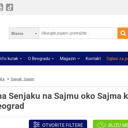
Biznis
Info kutak
O Beogradu
Magazin
Kontakt
Oglasi za 
ika
Senjak, Sajam
 na Senjaku na Sajmu oko Sajma 
eograd
OTVORITE FILTERE
BLIZU M