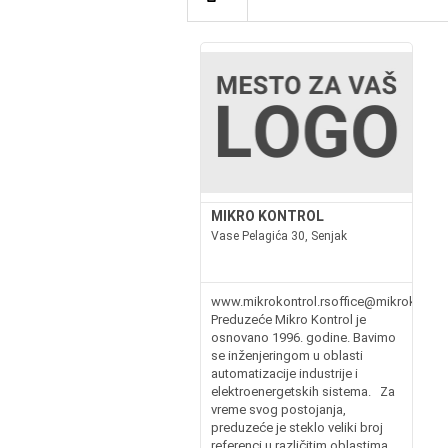
MIKRO KONTROL
Vase Pelagića 30, Senjak
www.mikrokontrol.rsoffice@mikrokontrol
Preduzeće Mikro Kontrol je
osnovano 1996. godine. Bavimo
se inženjeringom u oblasti
automatizacije industrije i
elektroenergetskih sistema. Za
vreme svog postojanja,
preduzeće je steklo veliki broj
referenci u različitim oblastima