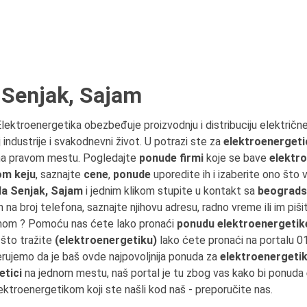
 Senjak, Sajam
Elektroenergetika obezbeđuje proizvodnju i distribuciju električn
 industrije i svakodnevni život. U potrazi ste za
elektroenergeti
 na pravom mestu. Pogledajte
ponude firmi
koje se bave
elektr
om keju
, saznajte
cene
,
ponude
uporedite ih i izaberite ono što 
a Senjak, Sajam
i jednim klikom stupite u kontakt sa
beograds
ih na broj telefona, saznajte njihovu adresu, radno vreme ili im piš
ajmom ? Pomoću nas ćete lako pronaći
ponudu elektroenergetik
 što tražite
(elektroenergetiku)
lako ćete pronaći na portalu 0
erujemo da je baš ovde najpovoljnija ponuda za
elektroenergeti
etici
na jednom mestu, naš portal je tu zbog vas kako bi ponuda
lektroenergetikom koji ste našli kod naš - preporučite nas.