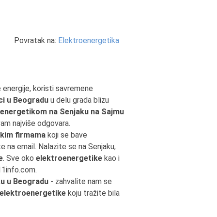
Povratak na:
Elektroenergetika
e energije, koristi savremene
ci u Beogradu
u delu grada blizu
oenergetikom na Senjaku na Sajmu
vam najviše odgovara.
kim firmama
koji se bave
ite na email. Nalazite se na Senjaku,
e
. Sve oko
elektroenergetike
kao i
11info.com.
ku u Beogradu
- zahvalite nam se
elektroenergetike
koju tražite bila