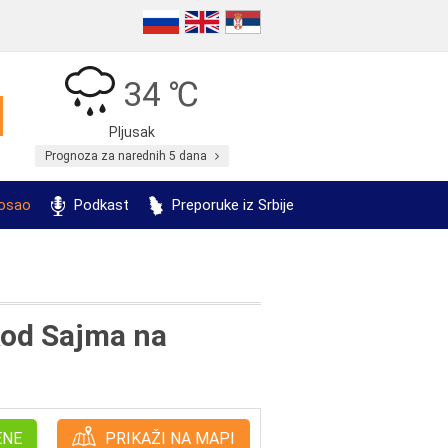
34 ℃
Pljusak
Prognoza za narednih 5 dana
posao
Podkast
Preporuke iz Srbije
kod Sajma na
ENE
PRIKAŽI NA MAPI