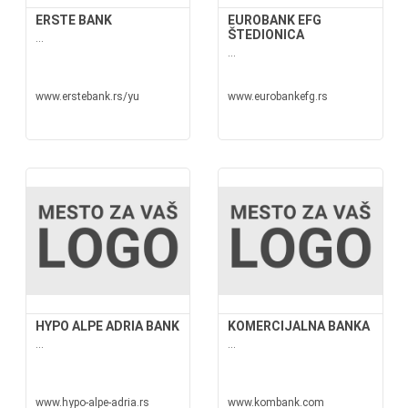
ERSTE BANK
EUROBANK EFG
ŠTEDIONICA
...
...
www.erstebank.rs/yu
www.eurobankefg.rs
HYPO ALPE ADRIA BANK
KOMERCIJALNA BANKA
...
...
www.hypo-alpe-adria.rs
www.kombank.com