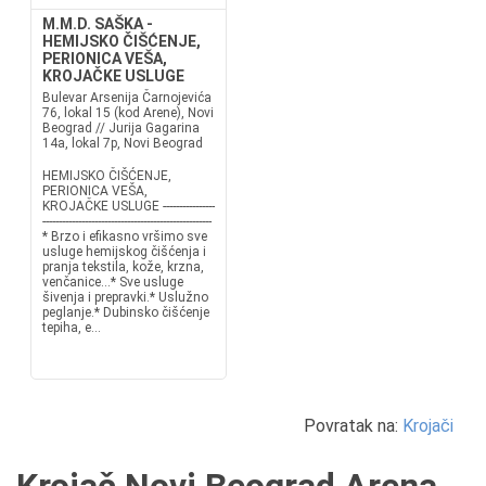
M.M.D. SAŠKA -
HEMIJSKO ČIŠĆENJE,
PERIONICA VEŠA,
KROJAČKE USLUGE
Bulevar Arsenija Čarnojevića
76, lokal 15 (kod Arene), Novi
Beograd // Jurija Gagarina
14a, lokal 7p, Novi Beograd
HEMIJSKO ČIŠĆENJE,
PERIONICA VEŠA,
KROJAČKE USLUGE ----------------
----------------------------------------------------
* Brzo i efikasno vršimo sve
usluge hemijskog čišćenja i
pranja tekstila, kože, krzna,
venčanice...* Sve usluge
šivenja i prepravki.* Uslužno
peglanje.* Dubinsko čišćenje
tepiha, e...
Povratak na:
Krojači