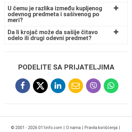
U čemu je razlika između kupljenog
odevnog predmeta i sašivenog po
meri?
Da li krojač može da sašije čitavo
odelo ili drugi odevni predmet?
PODELITE SA PRIJATELJIMA
© 2001 - 2026 011info.com
O nama
Pravila korišćenja