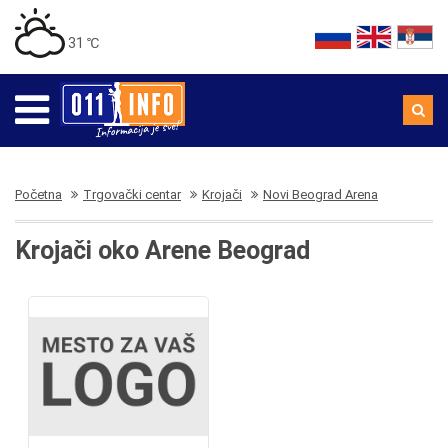
31 ℃
Početna
Trgovački centar
Krojači
Novi Beograd Arena
Krojači oko Arene Beograd