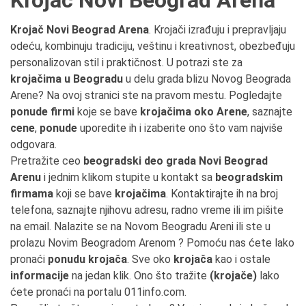
Krojač Novi Beograd Arena
Krojač Novi Beograd Arena
. Krojači izrađuju i prepravljaju
odeću, kombinuju tradiciju, veštinu i kreativnost, obezbeđuju
personalizovan stil i praktičnost. U potrazi ste za
krojačima u Beogradu
u delu grada blizu Novog Beograda
Arene? Na ovoj stranici ste na pravom mestu. Pogledajte
ponude firmi
koje se bave
krojačima oko Arene
, saznajte
cene
,
ponude
uporedite ih i izaberite ono što vam najviše
odgovara.
Pretražite ceo
beogradski deo grada Novi Beograd
Arenu
i jednim klikom stupite u kontakt sa
beogradskim
firmama
koji se bave
krojačima
. Kontaktirajte ih na broj
telefona, saznajte njihovu adresu, radno vreme ili im pišite
na email. Nalazite se na Novom Beogradu Areni ili ste u
prolazu Novim Beogradom Arenom ? Pomoću nas ćete lako
pronaći
ponudu krojača
. Sve oko
krojača
kao i ostale
informacije
na jedan klik. Ono što tražite
(krojače)
lako
ćete pronaći na portalu 011info.com.