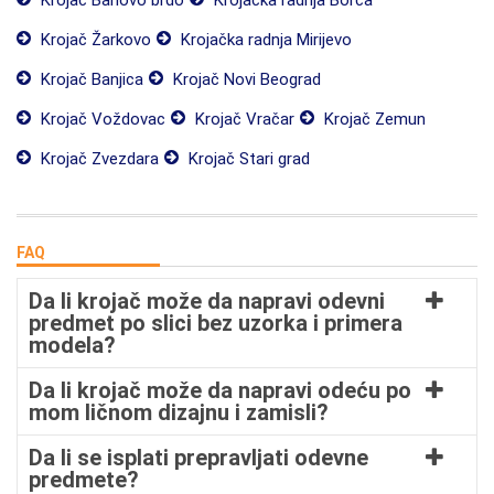
Krojač Banovo brdo
Krojačka radnja Borča
Krojač Žarkovo
Krojačka radnja Mirijevo
Krojač Banjica
Krojač Novi Beograd
Krojač Voždovac
Krojač Vračar
Krojač Zemun
Krojač Zvezdara
Krojač Stari grad
FAQ
Da li krojač može da napravi odevni
predmet po slici bez uzorka i primera
modela?
Da li krojač može da napravi odeću po
mom ličnom dizajnu i zamisli?
Da li se isplati prepravljati odevne
predmete?