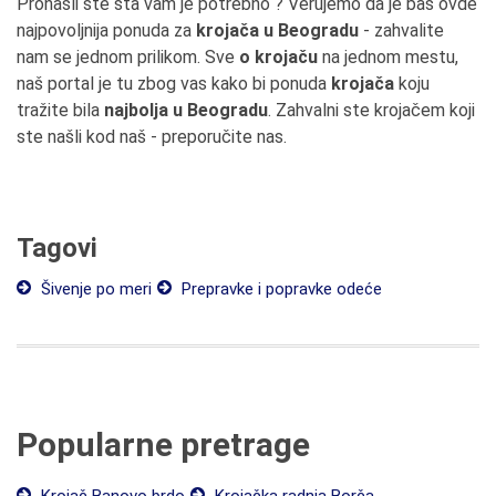
Pronašli ste šta vam je potrebno ? Verujemo da je baš ovde
najpovoljnija ponuda za
krojača u Beogradu
- zahvalite
nam se jednom prilikom. Sve
o krojaču
na jednom mestu,
naš portal je tu zbog vas kako bi ponuda
krojača
koju
tražite bila
najbolja u Beogradu
. Zahvalni ste krojačem koji
ste našli kod naš - preporučite nas.
Tagovi
Šivenje po meri
Prepravke i popravke odeće
Popularne pretrage