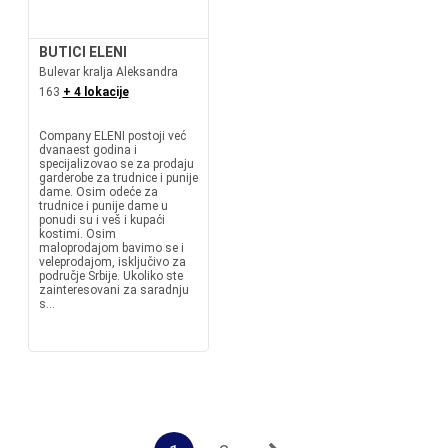
BUTICI ELENI
Bulevar kralja Aleksandra
163
+ 4 lokacije
Company ELENI postoji već
dvanaest godina i
specijalizovao se za prodaju
garderobe za trudnice i punije
dame. Osim odeće za
trudnice i punije dame u
ponudi su i veš i kupaći
kostimi. Osim
maloprodajom bavimo se i
veleprodajom, isključivo za
područje Srbije. Ukoliko ste
zainteresovani za saradnju
s...