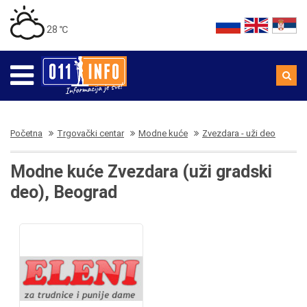
28 ℃
Početna
Trgovački centar
Modne kuće
Zvezdara - uži deo
Modne kuće Zvezdara (uži gradski
deo), Beograd