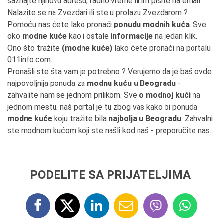
saznajte njihovu adresu, radno vreme ili im pišite na email.
Nalazite se na Zvezdari ili ste u prolazu Zvezdarom ?
Pomoću nas ćete lako pronaći
ponudu modnih kuća
. Sve
oko
modne kuće
kao i ostale
informacije
na jedan klik.
Ono što tražite
(modne kuće)
lako ćete pronaći na portalu
011info.com.
Pronašli ste šta vam je potrebno ? Verujemo da je baš ovde
najpovoljnija ponuda za
modnu kuću u Beogradu
-
zahvalite nam se jednom prilikom. Sve
o modnoj kući
na
jednom mestu, naš portal je tu zbog vas kako bi ponuda
modne kuće
koju tražite bila
najbolja u Beogradu
. Zahvalni
ste modnom kućom koji ste našli kod naš - preporučite nas.
PODELITE SA PRIJATELJIMA