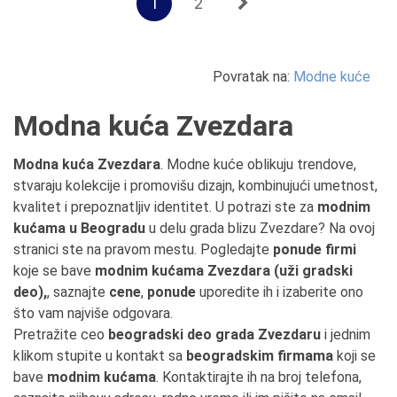
1
2
Povratak na:
Modne kuće
Modna kuća Zvezdara
Modna kuća Zvezdara
. Modne kuće oblikuju trendove,
stvaraju kolekcije i promovišu dizajn, kombinujući umetnost,
kvalitet i prepoznatljiv identitet. U potrazi ste za
modnim
kućama u Beogradu
u delu grada blizu Zvezdare? Na ovoj
stranici ste na pravom mestu. Pogledajte
ponude firmi
koje se bave
modnim kućama Zvezdara (uži gradski
deo),
, saznajte
cene
,
ponude
uporedite ih i izaberite ono
što vam najviše odgovara.
Pretražite ceo
beogradski deo grada Zvezdaru
i jednim
klikom stupite u kontakt sa
beogradskim firmama
koji se
bave
modnim kućama
. Kontaktirajte ih na broj telefona,