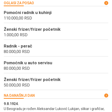
OGLASI ZA POSAO
Pomoćni radnik u kuhinji
110.000,00 RSD
Ženski frizer/frizer početnik
1.000,00 RSD
Radnik - perač
80.000,00 RSD
Pomoćnik u auto servisu
80.000,00 RSD
Ženski frizer/frizer početnik
50.000,00 RSD
NA DANAŠNJI DAN
9.8.1924.
9.
U Beogradu je rođen Aleksandar Luković Lukijan, slikar i grafičar,
Pr