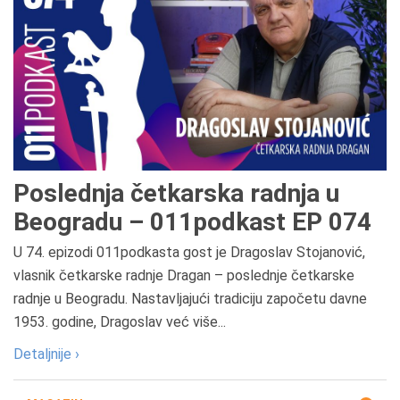
Poslednja četkarska radnja u
Beogradu – 011podkast EP 074
U 74. epizodi 011podkasta gost je Dragoslav Stojanović,
vlasnik četkarske radnje Dragan – poslednje četkarske
radnje u Beogradu. Nastavljajući tradiciju započetu davne
1953. godine, Dragoslav već više...
Detaljnije ›