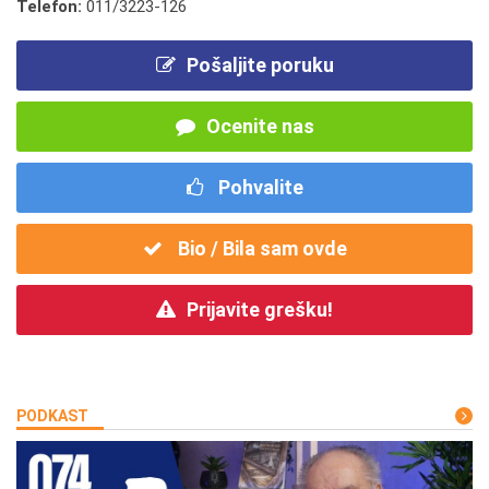
Telefon:
011/3223-126
Pošaljite poruku
Ocenite nas
Pohvalite
Bio / Bila sam ovde
Prijavite grešku!
PODKAST