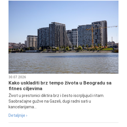
30.07.2026
Kako uskladiti brz tempo života u Beogradu sa
fitnes ciljevima
Život u prestonici diktira brz i često iscrpljujući ritam.
Saobraćajne gužve na Gazeli, dugi radni sati u
kancelarijama...
Detaljnije ›