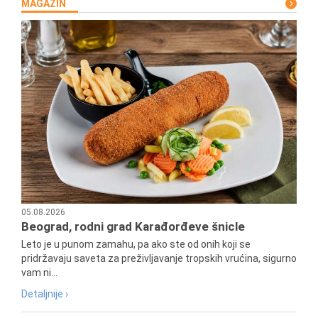
MAGAZIN
05.08.2026
Beograd, rodni grad Karađorđeve šnicle
Leto je u punom zamahu, pa ako ste od onih koji se
pridržavaju saveta za preživljavanje tropskih vrućina, sigurno
vam ni...
Detaljnije ›