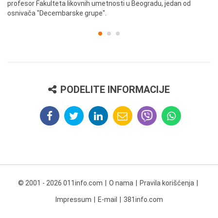
profesor Fakulteta likovnih umetnosti u Beogradu, jedan od
a,
osnivača "Decembarske grupe".
PODELITE INFORMACIJE
© 2001 - 2026 011info.com
O nama
Pravila korišćenja
Impressum
E-mail
381info.com