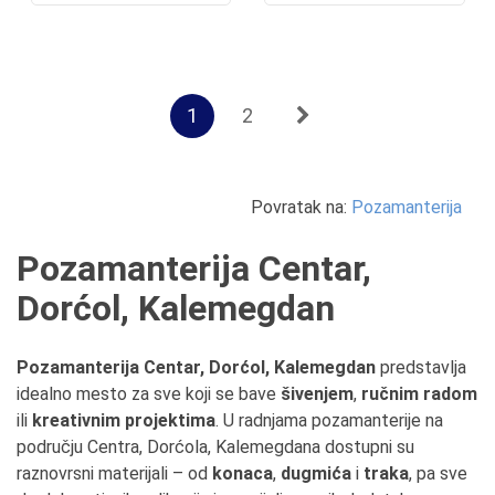
1
2
Povratak na:
Pozamanterija
Pozamanterija Centar,
Dorćol, Kalemegdan
Pozamanterija Centar, Dorćol, Kalemegdan
predstavlja
idealno mesto za sve koji se bave
šivenjem
,
ručnim radom
ili
kreativnim projektima
. U radnjama pozamanterije na
području Centra, Dorćola, Kalemegdana dostupni su
raznovrsni materijali – od
konaca
,
dugmića
i
traka
, pa sve