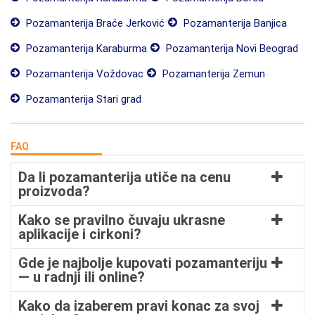
Pozamanterija Braće Jerković
Pozamanterija Banjica
Pozamanterija Karaburma
Pozamanterija Novi Beograd
Pozamanterija Voždovac
Pozamanterija Zemun
Pozamanterija Stari grad
FAQ
Da li pozamanterija utiče na cenu
proizvoda?
Kako se pravilno čuvaju ukrasne
aplikacije i cirkoni?
Gde je najbolje kupovati pozamanteriju
— u radnji ili online?
Kako da izaberem pravi konac za svoj