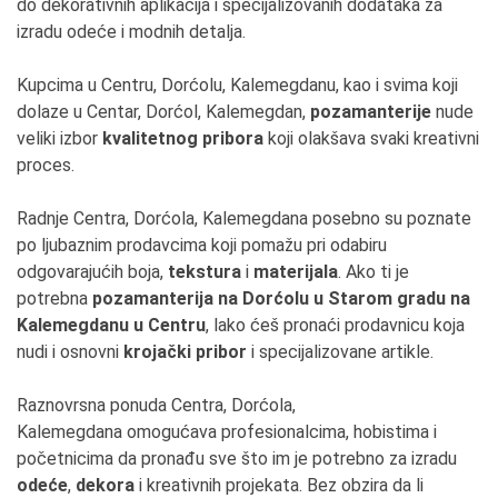
do dekorativnih aplikacija i specijalizovanih dodataka za
izradu odeće i modnih detalja.
Kupcima u Centru, Dorćolu, Kalemegdanu, kao i svima koji
dolaze u Centar, Dorćol, Kalemegdan,
pozamanterije
nude
veliki izbor
kvalitetnog pribora
koji olakšava svaki kreativni
proces.
Radnje Centra, Dorćola, Kalemegdana posebno su poznate
po ljubaznim prodavcima koji pomažu pri odabiru
odgovarajućih boja,
tekstura
i
materijala
. Ako ti je
potrebna
pozamanterija na Dorćolu u Starom gradu na
Kalemegdanu u Centru
, lako ćeš pronaći prodavnicu koja
nudi i osnovni
krojački pribor
i specijalizovane artikle.
Raznovrsna ponuda Centra, Dorćola,
Kalemegdana omogućava profesionalcima, hobistima i
početnicima da pronađu sve što im je potrebno za izradu
odeće
,
dekora
i kreativnih projekata. Bez obzira da li