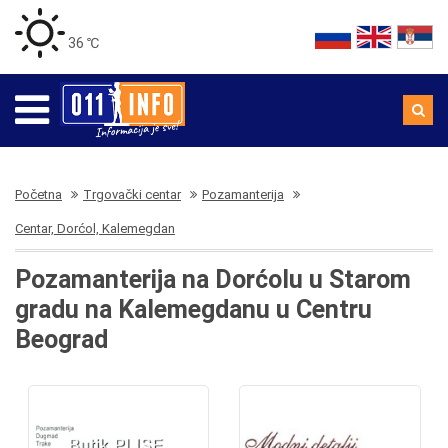
36 ℃
Početna
Trgovački centar
Pozamanterija
Centar, Dorćol, Kalemegdan
Pozamanterija na Dorćolu u Starom
gradu na Kalemegdanu u Centru
Beograd