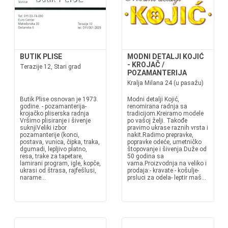
BUTIK PLISE
MODNI DETALJI KOJIĆ
- KROJAČ /
Terazije 12, Stari grad
POZAMANTERIJA
Kralja Milana 24 (u pasažu)
Butik Plise osnovan je 1973.
Modni detalji Kojić,
godine. - pozamanterija-
renomirana radnja sa
krojačko pliserska radnja
tradicijom.Kreiramo modele
Vršimo plisiranje i šivenje
po vašoj želji. Takođe
suknjiVeliki izbor
pravimo ukrase raznih vrsta i
pozamanterije (konci,
nakit.Radimo prepravke,
postava, vunica, čipka, traka,
popravke odeće, umetničko
dgumadi, lepljivo platno,
štopovanje i šivenja.Duže od
resa, trake za tapetare,
50 godina sa
lamirani program, igle, kopče,
vama.Proizvodnja na veliko i
ukrasi od štrasa, rajfešlusi,
prodaja:- kravate - košulje-
narame...
prsluci za odela- leptir maš...