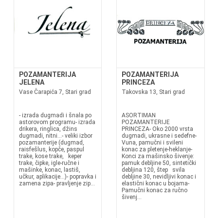
POZAMANTERIJA
POZAMANTERIJA
JELENA
PRINCEZA
Vase Čarapića 7, Stari grad
Takovska 13, Stari grad
- izrada dugmadi i šnala po
ASORTIMAN
astorovom programu- izrada
POZAMANTERIJE
drikera, ringlica, džins
PRINCEZA- Oko 2000 vrsta
dugmadi, nitni...- veliki izbor
dugmadi, ukrasne i sedefne-
pozamanterije (dugmad,
Vuna, pamučni i svileni
raisfešlus, kopče, paspul
konac za pletenje-heklanje-
trake, kose trake, keper
Konci za mašinsko šivenje:
trake, čipke, igle-ručne i
pamuk debljine 50, sintetički
mašinke, konac, lastiš,
debljina 120, štep svila
učkur, aplikacije...)- popravka i
debljine 30, nevidljivi konac i
zamena zipa- pravljenje zip...
elastični konac u bojama-
Pamučni konac za ručno
šivenj...