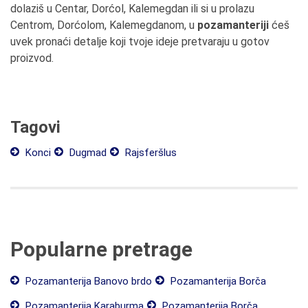
dolaziš u Centar, Dorćol, Kalemegdan ili si u prolazu
Centrom, Dorćolom, Kalemegdanom, u
pozamanteriji
ćeš
uvek pronaći detalje koji tvoje ideje pretvaraju u gotov
proizvod.
Tagovi
Konci
Dugmad
Rajsferšlus
Popularne pretrage
Pozamanterija Banovo brdo
Pozamanterija Borča
Pozamanterija Karaburma
Pozamanterija Borča