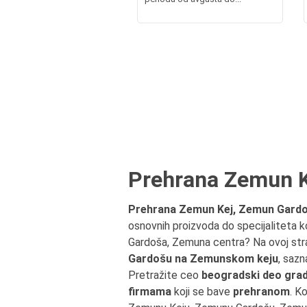
Prehrana Zemun K
Prehrana Zemun Kej, Zemun Gardo
osnovnih proizvoda do specijaliteta ko
Gardoša, Zemuna centra? Na ovoj str
Gardošu na Zemunskom keju
, sazn
Pretražite ceo
beogradski deo gra
firmama
koji se bave
prehranom
. K