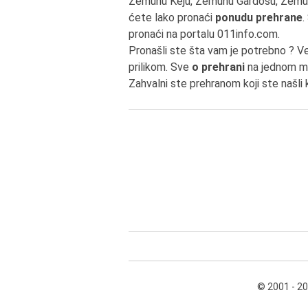
Zemunu Keju, Zemunu Gardošu, Zemu
ćete lako pronaći
ponudu prehrane
.
pronaći na portalu 011info.com.
Pronašli ste šta vam je potrebno ? V
prilikom. Sve
o prehrani
na jednom me
Zahvalni ste prehranom koji ste našli 
© 2001 - 2