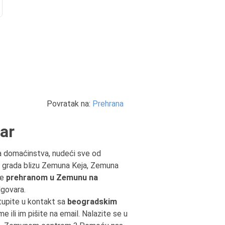
Povratak na:
Prehrana
ar
a domaćinstva, nudeći sve od
 grada blizu Zemuna Keja, Zemuna
ve
prehranom u Zemunu na
dgovara.
tupite u kontakt sa
beogradskim
e ili im pišite na email. Nalazite se u