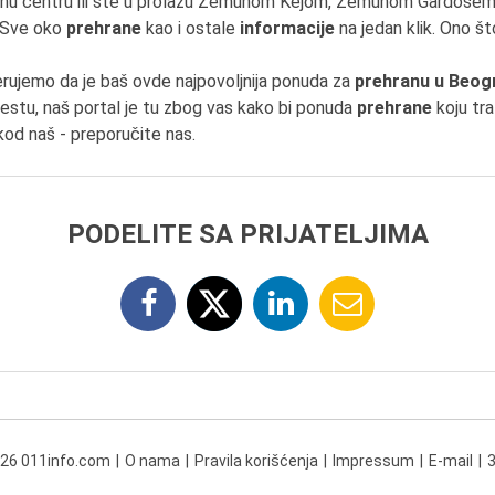
nu centru ili ste u prolazu Zemunom Kejom, Zemunom Gardoš
 Sve oko
prehrane
kao i ostale
informacije
na jedan klik. Ono št
erujemo da je baš ovde najpovoljnija ponuda za
prehranu u Beog
stu, naš portal je tu zbog vas kako bi ponuda
prehrane
koju tra
kod naš - preporučite nas.
PODELITE SA PRIJATELJIMA
026 011info.com
O nama
Pravila korišćenja
Impressum
E-mail