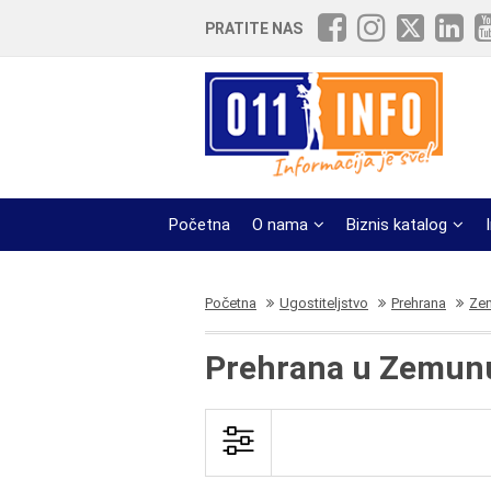
PRATITE NAS
Početna
O nama
Biznis katalog
Početna
Ugostiteljstvo
Prehrana
Zem
Prehrana u Zemun