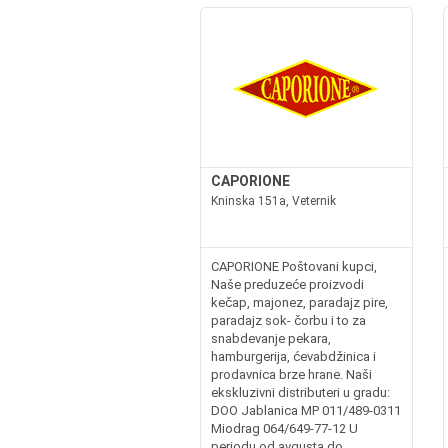
CAPORIONE
Kninska 151a, Veternik
CAPORIONE Poštovani kupci,
Naše preduzeće proizvodi
kečap, majonez, paradajz pire,
paradajz sok- čorbu i to za
snabdevanje pekara,
hamburgerija, ćevabdžinica i
prodavnica brze hrane. Naši
ekskluzivni distributeri u gradu:
DOO Jablanica MP 011/489-0311
Miodrag 064/649-77-12 U
periodu od avgusta do...