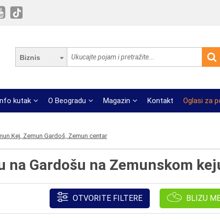
Biznis
Info kutak
O Beogradu
Magazin
Kontakt
Oglasi za 
un Kej, Zemun Gardoš, Zemun centar
u na Gardošu na Zemunskom kej
OTVORITE FILTERE
BLIZU M