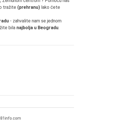
em, Zemunom centrom ? Pomoću nas
o tražite
(prehranu)
lako ćete
radu
- zahvalite nam se jednom
žite bila
najbolja u Beogradu
.
381info.com