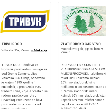
TRIVUK DOO
ZLATIBORSKO CARSTVO
Masarikov trg bb , pijaca, lokal 9,
Vrtlarska 35a, Zemun
+ 6 lokacija
Zemun
TRIVUK DOO – društvo za
PROIZVODI I SPECIJALITETI
trgovinu, proizvodnju i usluge sa
ZLATIBORSKOG KRAJA MLEKO I
sedištem u Zemunu, ulica
MLEČNI PROIZVODI: - zlatiborski
Vrtlarska 35a, Srbija, osnovano
mladi sir u kriškama, neslani
je krajem 1995. godine i
25%mm- zlatiborski sir u
naslednik je preduzeća VUK-
kriškama, slani 25%mm- sitan sir
trade iz Knina, koje je prestalo sa
35%mm- zlatiborski mladi
radom završetkom rata u
kajmak 65%mm- zlatiborski stari
Hrvatskoj. Preduzeće se bavi
kajmak 65%mm- mlečni namaz-
proizvodnjom proizvoda od
paprika u pavlaciMLEKARA
mesa, trgovinom n...
MARKOVAC- dimlj...