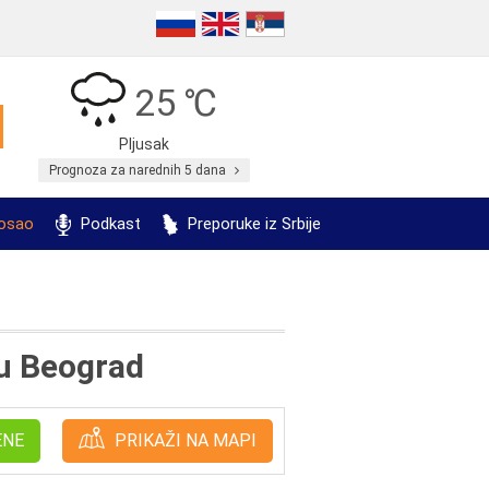
25 ℃
Pljusak
Prognoza za narednih 5 dana
posao
Podkast
Preporuke iz Srbije
u Beograd
ENE
PRIKAŽI NA MAPI