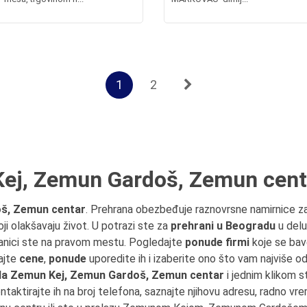
1
2
ej, Zemun Gardoš, Zemun cent
š, Zemun centar
. Prehrana obezbeđuje raznovrsne namirnice z
ji olakšavaju život. U potrazi ste za
prehrani u Beogradu
u delu
anici ste na pravom mestu. Pogledajte
ponude firmi
koje se ba
ajte
cene
,
ponude
uporedite ih i izaberite ono što vam najviše o
da Zemun Kej, Zemun Gardoš, Zemun centar
i jednim klikom s
ontaktirajte ih na broj telefona, saznajte njihovu adresu, radno vrem