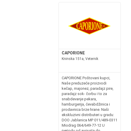
CAPORIONE
Kninska 151a, Veternik
CAPORIONE Poštovani kupci,
Naše preduzeće proizvodi
kečap, majonez, paradajz pire,
paradajz sok- čorbu i to za
snabdevanje pekara,
hamburgerija, ćevabdžinica i
prodavnica brze hrane. Naši
ekskluzivni distributeri u gradu:
DOO Jablanica MP 011/489-0311
Miodrag 064/649-77-12 U
periodu od avgusta do...