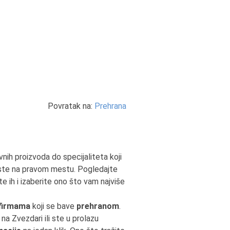
Povratak na:
Prehrana
ih proizvoda do specijaliteta koji
 ste na pravom mestu. Pogledajte
e ih i izaberite ono što vam najviše
firmama
koji se bave
prehranom
.
 na Zvezdari ili ste u prolazu