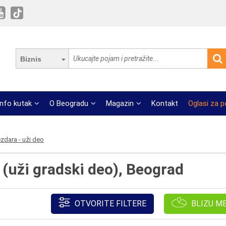
Biznis
Info kutak
O Beogradu
Magazin
Kontakt
Oglasi za 
zdara - uži deo
(uži gradski deo), Beograd
OTVORITE FILTERE
BLIZU M