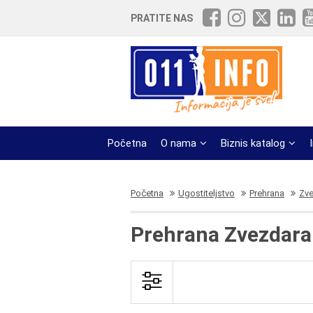
PRATITE NAS
Početna
O nama
Biznis katalog
Početna
Ugostiteljstvo
Prehrana
Zve
Prehrana Zvezdara 