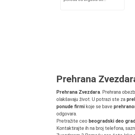
Prehrana Zvezdar
Prehrana Zvezdara
. Prehrana obezb
olakšavaju život. U potrazi ste za
pre
ponude firmi
koje se bave
prehrano
odgovara.
Pretražite ceo
beogradski deo gra
Kontaktirajte ih na broj telefona, sazn