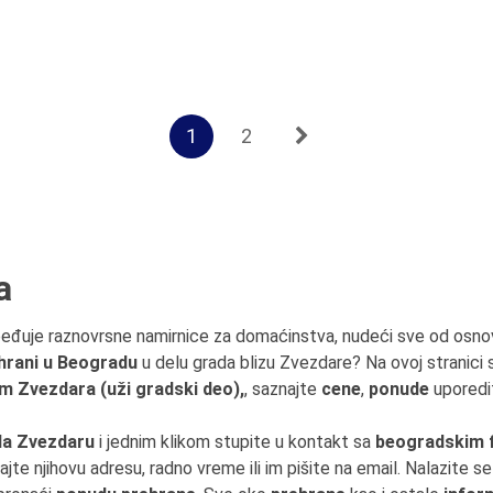
1
2
a
eđuje raznovrsne namirnice za domaćinstva, nudeći sve od osnovn
hrani u Beogradu
u delu grada blizu Zvezdare? Na ovoj stranici
m Zvezdara (uži gradski deo),
, saznajte
cene
,
ponude
uporedit
da Zvezdaru
i jednim klikom stupite u kontakt sa
beogradskim 
ajte njihovu adresu, radno vreme ili im pišite na email. Nalazite se