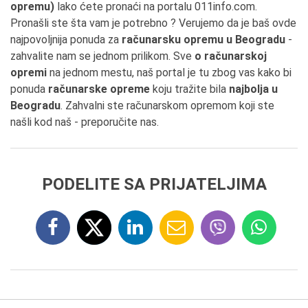
opremu)
lako ćete pronaći na portalu 011info.com.
Pronašli ste šta vam je potrebno ? Verujemo da je baš ovde
najpovoljnija ponuda za
računarsku opremu u Beogradu
-
zahvalite nam se jednom prilikom. Sve
o računarskoj
opremi
na jednom mestu, naš portal je tu zbog vas kako bi
ponuda
računarske opreme
koju tražite bila
najbolja u
Beogradu
. Zahvalni ste računarskom opremom koji ste
našli kod naš - preporučite nas.
PODELITE SA PRIJATELJIMA