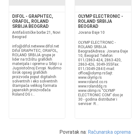
DIFOL - GRAPHTEC,
OLYMP ELECTRONIC -
ORAFOL, ROLAND
ROLAND SRBIJA
SRBIJA BEOGRAD
BEOGRAD
Antifašističke borbe 21, Novi
Jovana Đaje 10
Beograd
OLYMP ELECTRONIC -
info@difol.netwww.difol.net
ROLAND SRBIJA
Difol GRAPHTEC, ORAFOL,
BeogradAdresa: Jovana Đaje
ROLAND SRBIJA grupa je
10, Beograd Telefon:
lider na tržištu grafičkih
011/2863-424, 2863-420,
materijala i opreme u Srbiji i u
2863-426, 3049-355Fax:
Jugoistočnoj Evropi. Nudimo
011/3049-284 E-mail:
širok opseg grafičkih
office@olymp.rsSajt:
proizvoda poput digitalnih
www.olymp.rs
solventnih i eko solventnih
www.roland.co.rs
štampača velikog formata
www.rolanddg.rs
japanskih proizvođača
www.olimp.rs "OLYMP
Roland DG i...
ELECTRONIC COM" doo je
30 - godina distributer i
serviser R...
Povratak na:
Računarska oprema