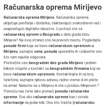
Računarska oprema Mirijevo
Računarska oprema Mirijevo
. Računarska oprema
uključuje periferije i dodatke, olakšavajući svakodnevni rad i
unapređujući digitalno iskustvo. U potrazi ste za
računarskoj opremi u Beogradu
u delu grada blizu
Mirijeva? Na ovoj stranici ste na pravom mestu. Pogledajte
ponude firmi
koje se bave
računarskom opremom u
Mirijevu
, saznajte
cene
,
ponude
uporedite ih i izaberite ono
što vam najviše odgovara.
Pretražite ceo
beogradski deo grada Mirijevo
i jednim
klikom stupite u kontakt sa
beogradskim firmama
koji se
bave
računarskom opremom
. Kontaktirajte ih na broj
telefona, saznajte njihovu adresu, radno vreme ili im pišite
na email. Nalazite se u Mirijevu ili ste u prolazu Mirijevom ?
Pomoću nas ćete lako pronaći
ponudu računarske
opreme
. Sve oko
računarske opreme
kao i ostale
informacije
na jedan klik. Ono što tražite
(računarsku