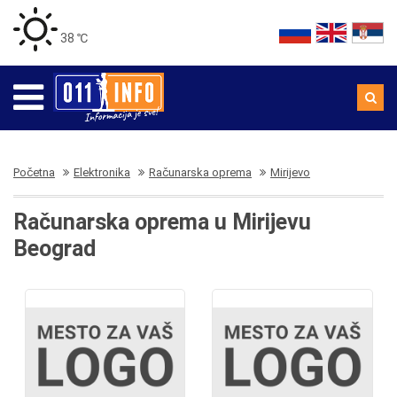
38 ℃
Početna
Elektronika
Računarska oprema
Mirijevo
Računarska oprema u Mirijevu
Beograd