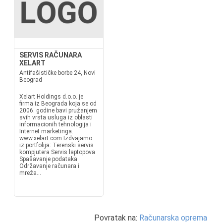
SERVIS RAČUNARA
XELART
Antifašističke borbe 24, Novi
Beograd
Xelart Holdings d.o.o. je
firma iz Beograda koja se od
2006. godine bavi pružanjem
svih vrsta usluga iz oblasti
informacionih tehnologija i
Internet marketinga.
www.xelart.com Izdvajamo
iz portfolija: Terenski servis
kompjutera Servis laptopova
Spašavanje podataka
Održavanje računara i
mreža...
Povratak na:
Računarska oprema