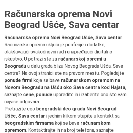
Računarska oprema Novi
Beograd Ušće, Sava centar
Računarska oprema Novi Beograd Ušće, Sava centar
.
Računarska oprema uključuje periferije i dodatke,
olakšavajući svakodnevni rad i unapređujući digitalno
iskustvo. U potrazi ste za
računarskoj opremi u
Beogradu
u delu grada blizu Novog Beograda Ušća, Save
centra? Na ovoj stranici ste na pravom mestu. Pogledajte
ponude firmi
koje se bave
računarskom opremom na
Novom Beogradu na Ušću oko Sava centra kod Hajata
,
saznajte
cene
,
ponude
uporedite ih i izaberite ono što vam
najviše odgovara.
Pretražite ceo
beogradski deo grada Novi Beograd
Ušće, Sava centar
i jednim klikom stupite u kontakt sa
beogradskim firmama
koji se bave
računarskom
opremom
. Kontaktirajte ih na broj telefona, saznajte