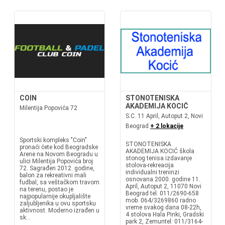
COIN
STONOTENISKA
AKADEMIJA KOCIĆ
Milentija Popovića 72
S.C. 11 April, Autoput 2, Novi
Beograd
+ 2 lokacije
Sportski kompleks "Coin"
STONOTENISKA
pronaći ćete kod Beogradske
AKADEMIJA KOCIĆ škola
Arene na Novom Beogradu u
stonog tenisa izdavanje
ulici Milentija Popovića broj
stolova-rekreacija
72. Sagrađen 2012. godine,
individualni treninzi
balon za rekreativni mali
osnovana 2000. godine 11.
fudbal, sa veštačkom travom
April, Autoput 2, 11070 Novi
na terenu, postao je
Beograd tel. 011/2690-658
najpopularnije okupljalište
mob. 064/3269860 radno
zaljubljenika u ovu sportsku
vreme svakog dana 08-22h,
aktivnost. Moderno izrađen u
4 stolova Hala Pinki, Gradski
sk...
park 2, Zemuntel: 011/3164-