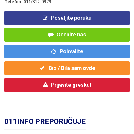
Telefon:
011/812-0979
Pošaljite poruku
Ocenite nas
Pohvalite
Bio / Bila sam ovde
Prijavite grešku!
011INFO PREPORUČUJE