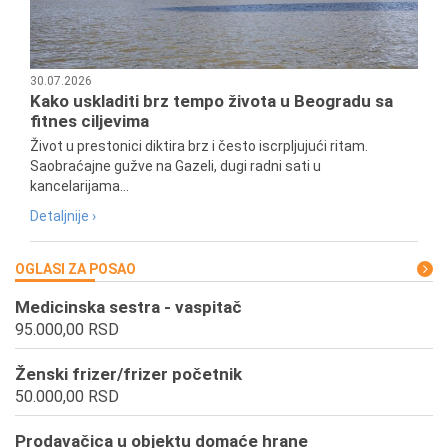
30.07.2026
Kako uskladiti brz tempo života u Beogradu sa
fitnes ciljevima
Život u prestonici diktira brz i često iscrpljujući ritam.
Saobraćajne gužve na Gazeli, dugi radni sati u
kancelarijama...
Detaljnije ›
OGLASI ZA POSAO
Medicinska sestra - vaspitač
95.000,00 RSD
Ženski frizer/frizer početnik
50.000,00 RSD
Prodavačica u objektu domaće hrane