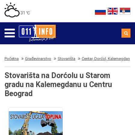
31 ℃
Početna
Građevinarstvo
Stovarišta
Centar, Dorćol, Kalemegdan
Stovarišta na Dorćolu u Starom
gradu na Kalemegdanu u Centru
Beograd