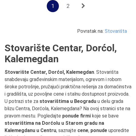
1
2
Povratak na:
Stovarišta
Stovarište Centar, Dorćol,
Kalemegdan
Stovarište Centar, Dorćol, Kalemegdan
. Stovarišta
snabdevaju građevinskim materijalom, ogrevom i robom
široke potrošnje, pružajući praktična rešenja za domaćinstva
i gradilišta, uz povoljne cene i stalnu dostupnost proizvoda.
U potrazi ste za
stovarištima u Beogradu
u delu grada
blizu Centra, Dorćola, Kalemegdana? Na ovoj stranici ste na
pravom mestu. Pogledajte
ponude firmi
koje se bave
stovarištima na Dorćolu u Starom gradu na
Kalemegdanu u Centru
, saznajte
cene
,
ponude
uporedite