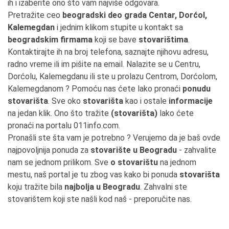
ih i izaberite ono što vam najviše odgovara.
Pretražite ceo
beogradski deo grada Centar, Dorćol,
Kalemegdan
i jednim klikom stupite u kontakt sa
beogradskim firmama
koji se bave
stovarištima
.
Kontaktirajte ih na broj telefona, saznajte njihovu adresu,
radno vreme ili im pišite na email. Nalazite se u Centru,
Dorćolu, Kalemegdanu ili ste u prolazu Centrom, Dorćolom,
Kalemegdanom ? Pomoću nas ćete lako pronaći
ponudu
stovarišta
. Sve oko
stovarišta
kao i ostale
informacije
na jedan klik. Ono što tražite
(stovarišta)
lako ćete
pronaći na portalu 011info.com.
Pronašli ste šta vam je potrebno ? Verujemo da je baš ovde
najpovoljnija ponuda za
stovarište u Beogradu
- zahvalite
nam se jednom prilikom. Sve
o stovarištu
na jednom
mestu, naš portal je tu zbog vas kako bi ponuda
stovarišta
koju tražite bila
najbolja u Beogradu
. Zahvalni ste
stovarištem koji ste našli kod naš - preporučite nas.