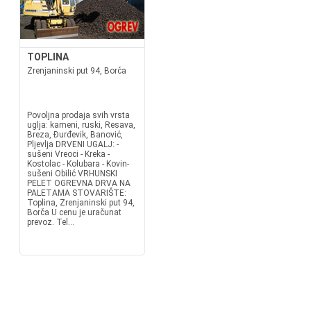
TOPLINA
Zrenjaninski put 94, Borča
Povoljna prodaja svih vrsta
uglja: kameni, ruski, Resava,
Breza, Đurđevik, Banović,
Pljevlja DRVENI UGALJ: -
sušeni Vreoci - Kreka -
Kostolac - Kolubara - Kovin-
sušeni Obilić VRHUNSKI
PELET OGREVNA DRVA NA
PALETAMA STOVARIŠTE:
Toplina, Zrenjaninski put 94,
Borča U cenu je uračunat
prevoz. Tel...