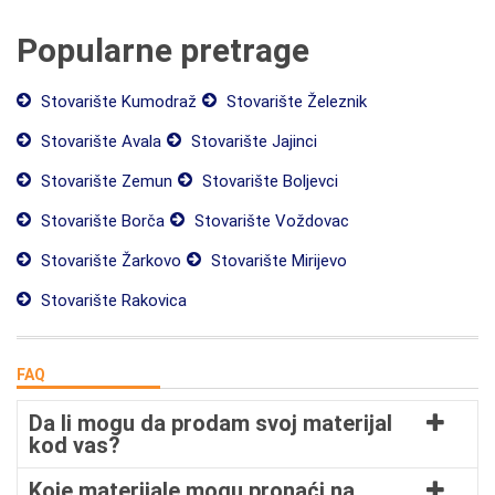
Popularne pretrage
Stovarište Kumodraž
Stovarište Železnik
Stovarište Avala
Stovarište Jajinci
Stovarište Zemun
Stovarište Boljevci
Stovarište Borča
Stovarište Voždovac
Stovarište Žarkovo
Stovarište Mirijevo
Stovarište Rakovica
FAQ
Da li mogu da prodam svoj materijal
kod vas?
Koje materijale mogu pronaći na