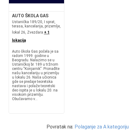
AUTO ŠKOLA GAS
Ustanička 189/20, I sprat,
terasa, kancelarija, prizemlje,
lokal 26, Zvezdara
+ 1
lokacija
Auto škola Gas počela je sa
radom 1999. godine u
Beogradu. Nalazimo se u
Ustaničkoj br. 189 u tržnom
centru "Konjarnik". Pronađite
našu kancelariju u prizemlju
u lokalu 26. Naša učionica
gde se predaje teoretska
nastava i polaže teoretski
deo ispita je u lokalu 20. na
visokom prizemlju.
Obučavamo v...
Povratak na:
Polaganje za A kategoriju