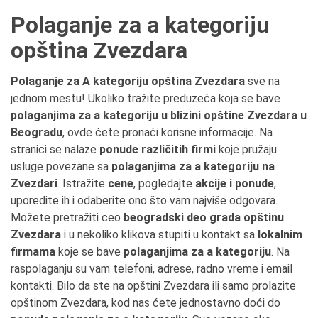
Polaganje za a kategoriju
opština Zvezdara
Polaganje za A kategoriju opština Zvezdara
sve na
jednom mestu! Ukoliko tražite preduzeća koja se bave
polaganjima za a kategoriju u blizini opštine Zvezdara u
Beogradu
, ovde ćete pronaći korisne informacije. Na
stranici se nalaze
ponude različitih firmi
koje pružaju
usluge povezane sa
polaganjima za a kategoriju na
Zvezdari
. Istražite
cene
, pogledajte
akcije i ponude
,
uporedite ih i odaberite ono što vam najviše odgovara.
Možete pretražiti ceo
beogradski deo grada opštinu
Zvezdara
i u nekoliko klikova stupiti u kontakt sa
lokalnim
firmama
koje se bave
polaganjima za a kategoriju
. Na
raspolaganju su vam telefoni, adrese, radno vreme i email
kontakti. Bilo da ste na opštini Zvezdara ili samo prolazite
opštinom Zvezdara, kod nas ćete jednostavno doći do