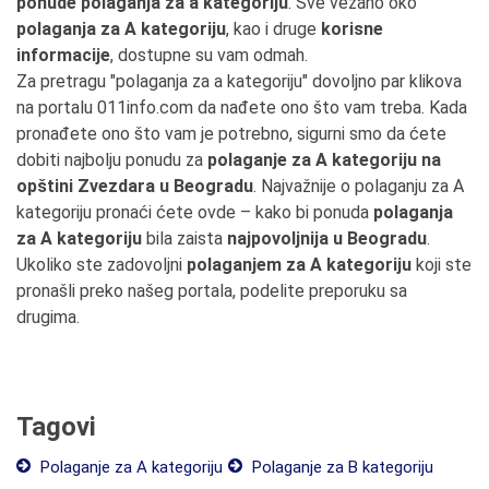
ponude polaganja za a kategoriju
. Sve vezano oko
polaganja za A kategoriju
, kao i druge
korisne
informacije
, dostupne su vam odmah.
Za pretragu "polaganja za a kategoriju" dovoljno par klikova
na portalu 011info.com da nađete ono što vam treba. Kada
pronađete ono što vam je potrebno, sigurni smo da ćete
dobiti najbolju ponudu za
polaganje za A kategoriju na
opštini Zvezdara u Beogradu
. Najvažnije o polaganju za A
kategoriju pronaći ćete ovde – kako bi ponuda
polaganja
za A kategoriju
bila zaista
najpovoljnija u Beogradu
.
Ukoliko ste zadovoljni
polaganjem za A kategoriju
koji ste
pronašli preko našeg portala, podelite preporuku sa
drugima.
Tagovi
Polaganje za A kategoriju
Polaganje za B kategoriju