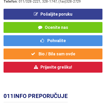
Telefon:
011/328-2221
,
328-1747
,
(fax)328-2729
Pošaljite poruku
Ocenite nas
Pohvalite
Bio / Bila sam ovde
Prijavite grešku!
011INFO PREPORUČUJE