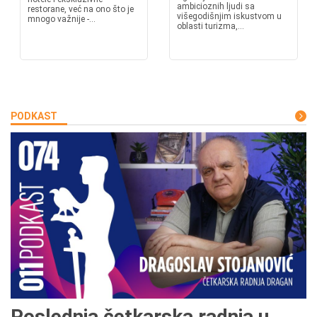
ambicioznih ljudi sa
restorane, već na ono što je
višegodišnjim iskustvom u
mnogo važnije -...
oblasti turizma,...
PODKAST
Poslednja četkarska radnja u