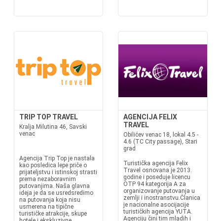
TRIP TOP TRAVEL
AGENCIJA FELIX
TRAVEL
Kralja Milutina 46, Savski
venac
Obilićev venac 18, lokal 4.5 -
4.6 (TC City passage), Stari
grad
Agencija Trip Top je nastala
Turistička agencija Felix
kao posledica lepe priče o
Travel osnovana je 2013.
prijateljstvu i istinskoj strasti
godine i poseduje licencu
prema nezaboravnim
OTP 94 kategorija A za
putovanjima. Naša glavna
organizovanje putovanja u
ideja je da se usredsredimo
zemlji i inostranstvu.Članica
na putovanja koja nisu
je nacionalne asocijacije
usmerena na tipične
turističkih agencija YUTA.
turističke atrakcije, skupe
Agenciju čini tim mladih i
hotele i ekskluzivne