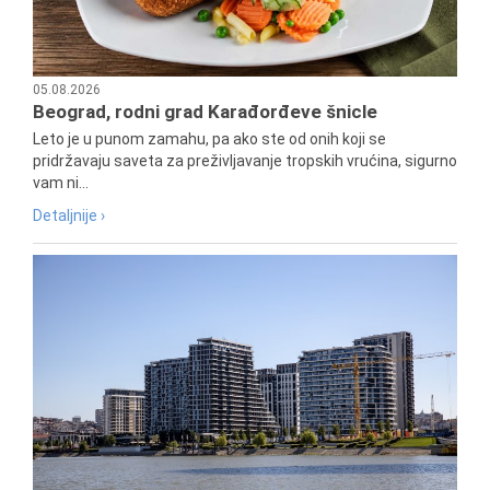
05.08.2026
Beograd, rodni grad Karađorđeve šnicle
Leto je u punom zamahu, pa ako ste od onih koji se
pridržavaju saveta za preživljavanje tropskih vrućina, sigurno
vam ni...
Detaljnije ›