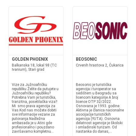
GOLDEN PHOENIX
BEOSONIC
Balkanska 18, lokal 98 (TC
Crvenih hrastova 2, Čukarica
Ivanium), Stari grad
Vize za Južnoafričku
Beosonic je turistička
republiku Želite da putujete u
agencija i turoperator sa
Južnoafričku republiku?
sedištem u Beogradu sa
Potrebna Vam je turistička,
licencom kategorije A broj
tranzitna, posetilačka viza?
licence OTP 32/2022.
Mi smo prava agencija za
Osnovana je 1993. godine.
Vas.Kod nas možete dobiti
Aktivna je članica nacionalne
sve informacije vezane za
asocijacije turističkih
putovanja.Nadležna
agencija (YUTA). Osnovna
ambasada je u Atini gde
delatnost agencije je školski
profesionalno i pouzdano
i omladinski turizam. Od
završavamo kompletnu...
nastanka do danas,...