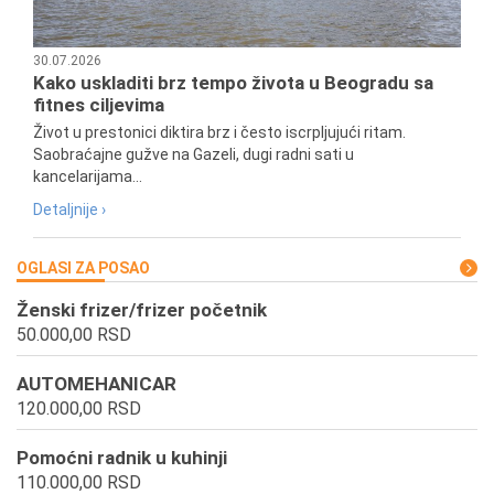
30.07.2026
Kako uskladiti brz tempo života u Beogradu sa
fitnes ciljevima
Život u prestonici diktira brz i često iscrpljujući ritam.
Saobraćajne gužve na Gazeli, dugi radni sati u
kancelarijama...
Detaljnije ›
OGLASI ZA POSAO
Ženski frizer/frizer početnik
50.000,00 RSD
AUTOMEHANICAR
120.000,00 RSD
Pomoćni radnik u kuhinji
110.000,00 RSD