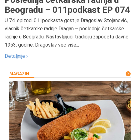
Beogradu – 011podkast EP 074
U 74. epizodi 011podkasta gost je Dragoslav Stojanović,
vlasnik četkarske radnje Dragan – poslednje četkarske
radnje u Beogradu. Nastavljajući tradiciju započetu davne
1953. godine, Dragoslav već više...
Detaljnije ›
MAGAZIN