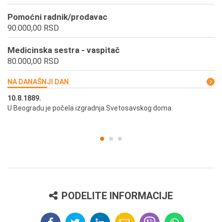
Pomoćni radnik/prodavac
90.000,00 RSD
Medicinska sestra - vaspitač
80.000,00 RSD
NA DANAŠNJI DAN
10.8.1889.
10
U Beogradu je počela izgradnja Svetosavskog doma.
Ut
st
PODELITE INFORMACIJE