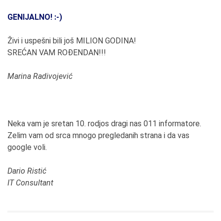
GENIJALNO! :-)
Živi i uspešni bili još MILION GODINA!
SREĆAN VAM ROĐENDAN!!!
Marina Radivojević
Neka vam je sretan 10. rodjos dragi nas 011 informatore.
Zelim vam od srca mnogo pregledanih strana i da vas
google voli.
Dario Ristić
IT Consultant