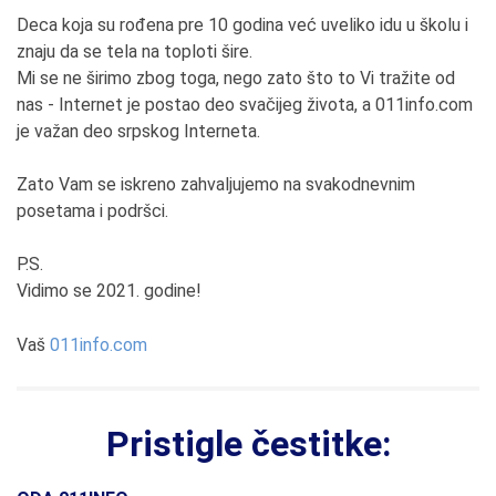
Deca koja su rođena pre 10 godina već uveliko idu u školu i
znaju da se tela na toploti šire.
Mi se ne širimo zbog toga, nego zato što to Vi tražite od
nas - Internet je postao deo svačijeg života, a 011info.com
je važan deo srpskog Interneta.
Zato Vam se iskreno zahvaljujemo na svakodnevnim
posetama i podršci.
P.S.
Vidimo se 2021. godine!
Vaš
011info.com
Pristigle čestitke: