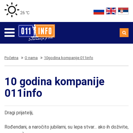
26 ℃
Početna
O nama
10godina kompanije 011info
10 godina kompanije
011info
Dragi prijatelji,
Rođendani, a naročito jubilarni, su lepa stvar... ako ih doživite,