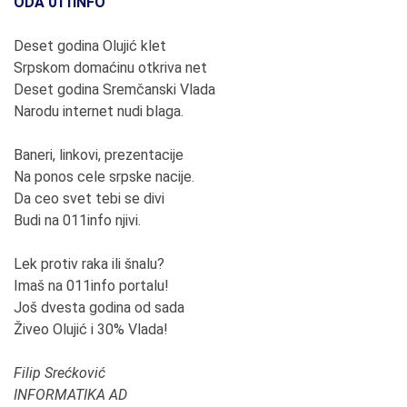
ODA 011INFO
Deset godina Olujić klet
Srpskom domaćinu otkriva net
Deset godina Sremčanski Vlada
Narodu internet nudi blaga.
Baneri, linkovi, prezentacije
Na ponos cele srpske nacije.
Da ceo svet tebi se divi
Budi na 011info njivi.
Lek protiv raka ili šnalu?
Imaš na 011info portalu!
Još dvesta godina od sada
Živeo Olujić i 30% Vlada!
Filip Srećković
INFORMATIKA AD