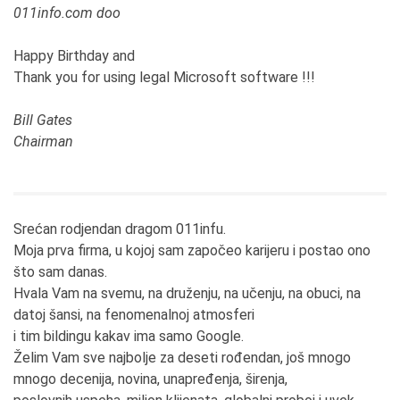
011info.com doo
Happy Birthday and
Thank you for using legal Microsoft software !!!
Bill Gates
Chairman
Srećan rodjendan dragom 011infu.
Moja prva firma, u kojoj sam započeo karijeru i postao ono
što sam danas.
Hvala Vam na svemu, na druženju, na učenju, na obuci, na
datoj šansi, na fenomenalnoj atmosferi
i tim bildingu kakav ima samo Google.
Želim Vam sve najbolje za deseti rođendan, još mnogo
mnogo decenija, novina, unapređenja, širenja,