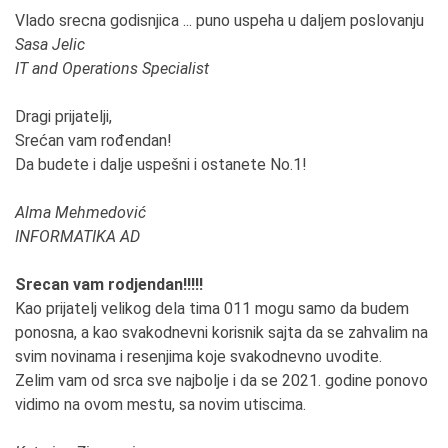
Vlado srecna godisnjica ... puno uspeha u daljem poslovanju
Sasa Jelic
IT and Operations Specialist
Dragi prijatelji,
Srećan vam rođendan!
Da budete i dalje uspešni i ostanete No.1!
Alma Mehmedović
INFORMATIKA AD
Srecan vam rodjendan!!!!!
Kao prijatelj velikog dela tima 011 mogu samo da budem
ponosna, a kao svakodnevni korisnik sajta da se zahvalim na
svim novinama i resenjima koje svakodnevno uvodite.
Zelim vam od srca sve najbolje i da se 2021. godine ponovo
vidimo na ovom mestu, sa novim utiscima.