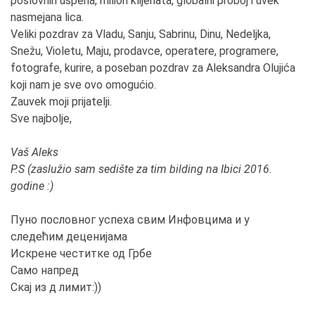
poslovnih uspeha, milion klijenata, globalni proboj i uvek
nasmejana lica.
Veliki pozdrav za Vladu, Sanju, Sabrinu, Dinu, Nedeljka,
Snežu, Violetu, Maju, prodavce, operatere, programere,
fotografe, kurire, a poseban pozdrav za Aleksandra Olujića
koji nam je sve ovo omogućio.
Zauvek moji prijatelji.
Sve najbolje,
Vaš Aleks
P.S (zaslužio sam sedište za tim bilding na Ibici 2016.
godine :)
Пуно пословног успеха свим Инфовцима и у
следећим деценијама
Искрене честитке од Грбе
Само напред
Скај из д лимит:))