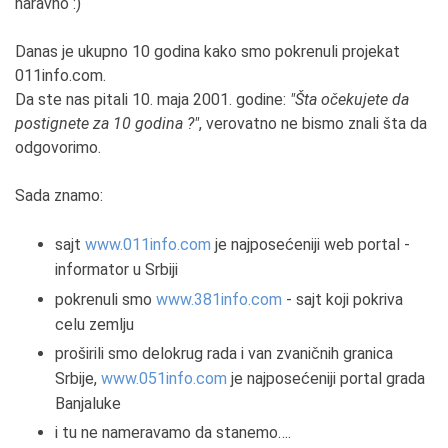
naravno :)
Danas je ukupno 10 godina kako smo pokrenuli projekat
011info.com.
Da ste nas pitali 10. maja 2001. godine:
"Šta očekujete da
postignete za 10 godina ?"
, verovatno ne bismo znali šta da
odgovorimo.
Sada znamo:
sajt
www.011info.com
je najposećeniji web portal -
informator u Srbiji
pokrenuli smo
www.381info.com
- sajt koji pokriva
celu zemlju
proširili smo delokrug rada i van zvaničnih granica
Srbije,
www.051info.com
je najposećeniji portal grada
Banjaluke
i tu ne nameravamo da stanemo….