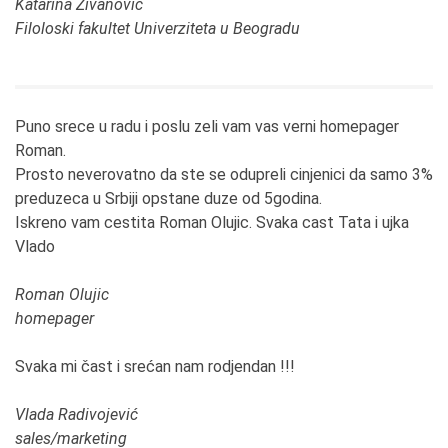
Katarina Zivanovic
Filoloski fakultet Univerziteta u Beogradu
Puno srece u radu i poslu zeli vam vas verni homepager
Roman.
Prosto neverovatno da ste se odupreli cinjenici da samo 3%
preduzeca u Srbiji opstane duze od 5godina.
Iskreno vam cestita Roman Olujic. Svaka cast Tata i ujka
Vlado
Roman Olujic
homepager
Svaka mi čast i srećan nam rodjendan !!!
Vlada Radivojević
sales/marketing