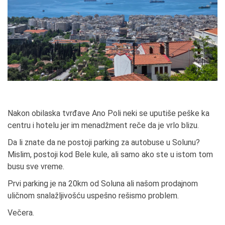
Nakon obilaska tvrđave Ano Poli neki se uputiše peške ka
centru i hotelu jer im menadžment reče da je vrlo blizu.
Da li znate da ne postoji parking za autobuse u Solunu?
Mislim, postoji kod Bele kule, ali samo ako ste u istom tom
busu sve vreme.
Prvi parking je na 20km od Soluna ali našom prodajnom
uličnom snalažljivošću uspešno rešismo problem.
Večera.