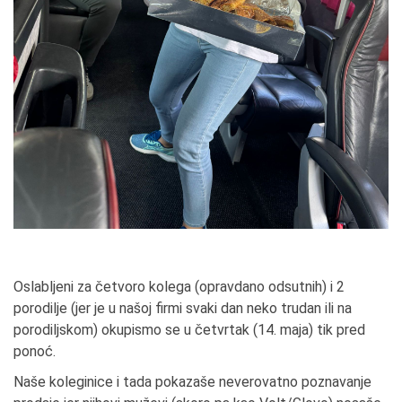
Oslabljeni za četvoro kolega (opravdano odsutnih) i 2
porodilje (jer je u našoj firmi svaki dan neko trudan ili na
porodiljskom) okupismo se u četvrtak (14. maja) tik pred
ponoć.
Naše koleginice i tada pokazaše neverovatno poznavanje