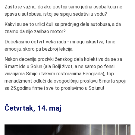
Zašto je važno, da ako postoji samo jedna osoba koja ne
spava u autobusu, istoj se sipaju sedativi u vodu?
Kakvi su se to urlici čuli sa prednjeg dela autobusa, a da
znamo da nije zaribao motor?
Dočekasmo četvrt veka rada - mnogo iskustva, tone
emocija, skoro pa bezbroj lekcija.
Nakon decenija prozivki ženskog dela kolektiva da se za
8.mart ide u Solun (ala Bolji život, a ne samo po fensi
vinarijama Srbije i takvim restoranima Beograda), top
menadžment odluči da ovogodišnju proslavu 8.marta spoji
sa 25.godina firme i sve to proslavimo u Solunu!
Četvrtak, 14. maj