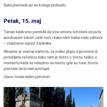
Buka prestade jer se kolega probudio.
Petak, 15. maj
Taman kada smo pomislili da smo umorni, istrošeni od puta
autobusom tokom cele noći, i kako nam treba malo odmora
– stadosmo ispred Zejtinlika.
Neopisiv je osećaj sramote, za svaku glupo izgovorenu ili
pomišljenu rečenicu, kako nam je nešto u životu teško, u
momentu kada se nalazimo na mestu gde su tone života
prestale da bi naši postojali.
Slava i hvala našim precima!