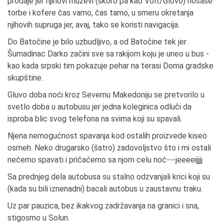
prodaje jer njihovi muževi (skoro pa kao Volt/Glovo) nosaše
torbe i kofere čas vamo, čas tamo, u smeru okretanja
njihovih supruga jer, avaj, tako se koristi navigacija.
Do Batočine je bilo uzbudljivo, a od Batočine tek jer
Šumadinac Darko začini sve sa rakijom koju je uneo u bus -
kao kada srpski tim pokazuje pehar na terasi Doma gradske
skupštine.
Gluvo doba noći kroz Severnu Makedoniju se pretvorilo u
svetlo doba u autobusu jer jedna koleginica odluči da
isproba blic svog telefona na svima koji su spavali.
Njena nemogućnost spavanja kod ostalih proizvede kiseo
osmeh. Neko drugarsko (šatro) zadovoljstvo što i mi ostali
nećemo spavati i pričaćemo sa njom celu noć---jeeeeijjjj
Sa prednjeg dela autobusa su stalno odzvanjali krici koji su
(kada su bili iznenadni) bacali autobus u zaustavnu traku.
Uz par pauzica, bez ikakvog zadržavanja na granici i sna,
stigosmo u Solun.