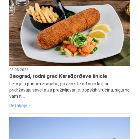
05.08.2026
Beograd, rodni grad Karađorđeve šnicle
Leto je u punom zamahu, pa ako ste od onih koji se
pridržavaju saveta za preživljavanje tropskih vrućina, sigurno
vam ni...
Detaljnije ›