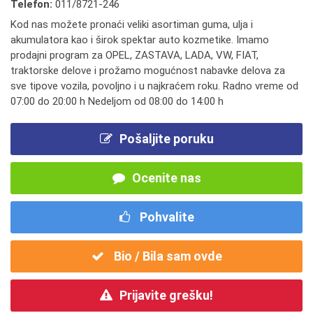
Telefon:
011/8721-246
Kod nas možete pronaći veliki asortiman guma, ulja i
akumulatora kao i širok spektar auto kozmetike. Imamo
prodajni program za OPEL, ZASTAVA, LADA, VW, FIAT,
traktorske delove i prožamo mogućnost nabavke delova za
sve tipove vozila, povoljno i u najkraćem roku. Radno vreme od
07:00 do 20:00 h Nedeljom od 08:00 do 14:00 h
Pošaljite poruku
Ocenite nas
Pohvalite
Bio / Bila sam ovde
Prijavite grešku!