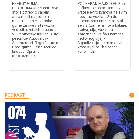
ENERGY GUMA -
POTREBAN MAJSTOR! Brzo
EUROGUMAObezbedite sve
i efikasno popravljamo sve
što je potrebno vašem
vrste elektro kvarova na svim
automobili na jednom
tipovima vozila: - Servis
mestu. - Letnje i zimske
alternatora i anlasera - Mali
gume za sve vrste vozila,
servis (zamena filtera kabine,
vodećih svetskih grupacija-
goriva, ulja, vazduha..
Vulkanizerske usluge- Auto
zamena PK kaiša i zamena
perionica- Autodelovi-
motornog ulja) -
Akumulatori- Reglaža trapa-
Signalizacija (zamena svih
Hotel guma- Felne- Metlice
vrsta sijalica - halogene,
brisača- Oprema i
xenoni, LE...
autokozmetika
PODKAST