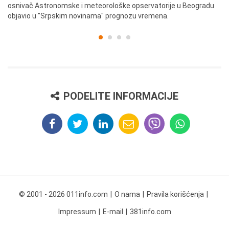
osnivač Astronomske i meteorološke opservatorije u Beogradu
Be
objavio u "Srpskim novinama" prognozu vremena.
PODELITE INFORMACIJE
© 2001 - 2026 011info.com
O nama
Pravila korišćenja
Impressum
E-mail
381info.com