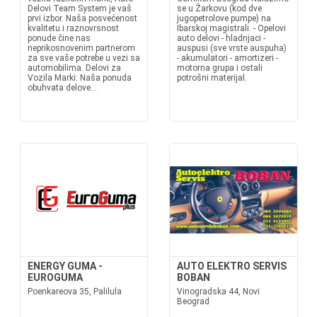
Delovi Team System je vaš
se u Žarkovu (kod dve
prvi izbor. Naša posvećenost
jugopetrolove pumpe) na
kvalitetu i raznovrsnost
Ibarskoj magistrali. - Opelovi
ponude čine nas
auto delovi - hladnjaci -
neprikosnovenim partnerom
auspusi (sve vrste auspuha)
za sve vaše potrebe u vezi sa
- akumulatori - amortizeri -
automobilima. Delovi za
motorna grupa i ostali
Vozila Marki: Naša ponuda
potrošni materijal.
obuhvata delove...
ENERGY GUMA -
AUTO ELEKTRO SERVIS
EUROGUMA
BOBAN
Poenkareova 35, Palilula
Vinogradska 44, Novi
Beograd