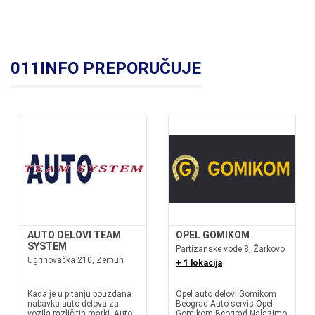
011INFO PREPORUČUJE
AUTO DELOVI TEAM
OPEL GOMIKOM
SYSTEM
Partizanske vode 8, Žarkovo
Ugrinovačka 210, Zemun
+ 1 lokacija
Kada je u pitanju pouzdana
Opel auto delovi Gomikom
nabavka auto delova za
Beograd Auto servis Opel
vozila različitih marki, Auto
Gomikom Beograd Nalazimo