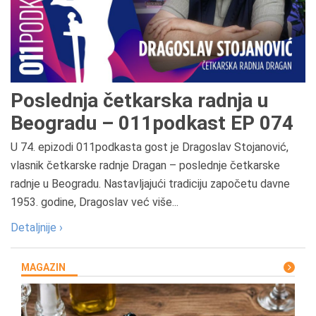
Poslednja četkarska radnja u
Beogradu – 011podkast EP 074
U 74. epizodi 011podkasta gost je Dragoslav Stojanović,
vlasnik četkarske radnje Dragan – poslednje četkarske
radnje u Beogradu. Nastavljajući tradiciju započetu davne
1953. godine, Dragoslav već više...
Detaljnije ›
MAGAZIN