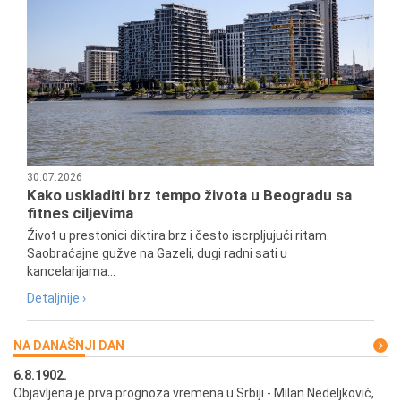
30.07.2026
Kako uskladiti brz tempo života u Beogradu sa
fitnes ciljevima
Život u prestonici diktira brz i često iscrpljujući ritam.
Saobraćajne gužve na Gazeli, dugi radni sati u
kancelarijama...
Detaljnije ›
NA DANAŠNJI DAN
6.8.1902.
6.
ik
Objavljena je prva prognoza vremena u Srbiji - Milan Nedeljković,
Od